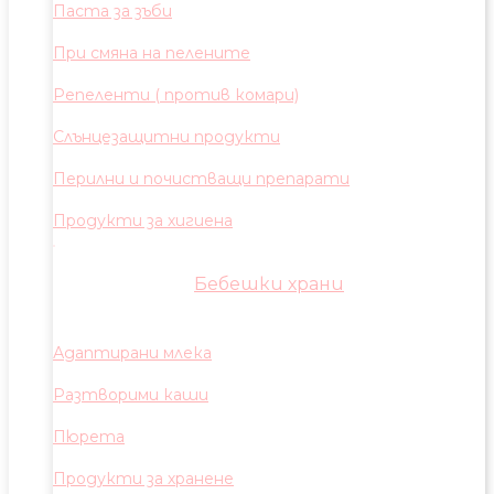
Паста за зъби
При смяна на пелените
Репеленти ( против комари)
Слънцезащитни продукти
Перилни и почистващи препарати
Продукти за хигиена
Бебешки храни
Адаптирани млека
Разтворими каши
Пюрета
Продукти за хранене