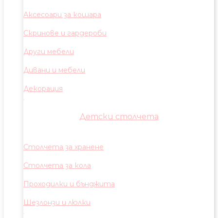
Аксесоари за кошара
Скринове и гардероби
Други мебели
Дивани и мебели
Декорация
Детски столчета
Столчета за хранене
Столчета за кола
Проходилки и бънджита
Шезлонзи и люлки