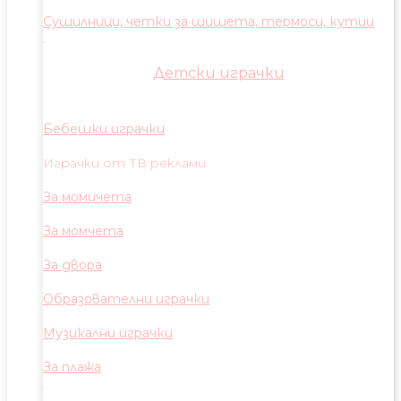
Сушилници, четки за шишета, термоси, кутии
Детски играчки
Бебешки играчки
Играчки от ТВ реклами
За момичета
За момчета
За двора
Образователни играчки
Музикални играчки
За плажа