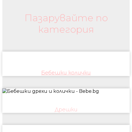
Пазарувайте по
категория
Бебешки колички
Дрешки