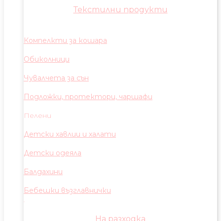
Текстилни продукти
Компелкти за кошара
Обиколници
Чувалчета за сън
Подложки, протектори, чаршафи
Пелени
Детски хавлии и халати
Детски одеяла
Балдахини
Бебешки възглавнички
На разходка