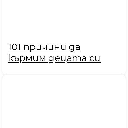
101 причини да
кърмим децата си