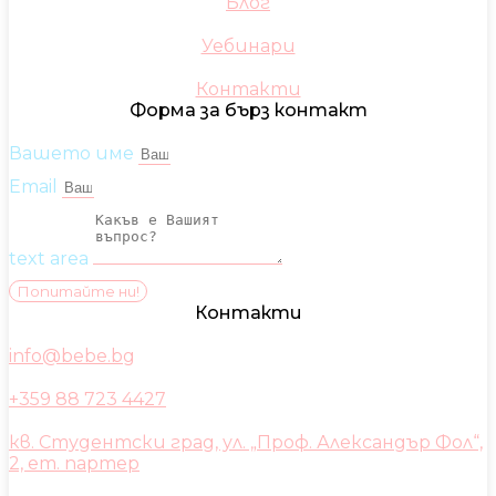
Блог
Уебинари
Контакти
Форма за бърз контакт
Вашето име
Email
text area
Попитайте ни!
Контакти
info@bebe.bg
+359 88 723 4427
кв. Студентски град, ул. „Проф. Александър Фол“,
2, ет. партер