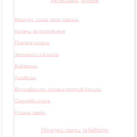
Аксесоари за бебе
Кенгуру, слинг, ерго раници
Колани за прохождане
Предпазители
Залъгалки и клипси
Биберони
Лигавици
Възглавнички, колани против колики
Слънчеви очила
Нощни лампи
Полезни уреди за бебето