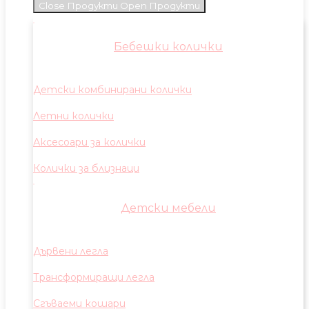
Close Продукти
Open Продукти
Бебешки колички
Детски комбинирани колички
Летни колички
Аксесоари за колички
Колички за близнаци
Детски мебели
Дървени легла
Трансформиращи легла
Сгъваеми кошари