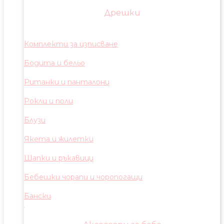
Дрешки
Комплекти за изписване
Бодита и бельо
Ританки и панталони
Рокли и поли
Блузи
Якета и жилетки
Шапки и ръкавици
Бебешки чорапи и чоропогащи
Бански