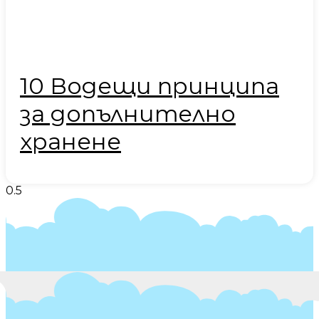
10 Водещи принципа
за допълнително
хранене