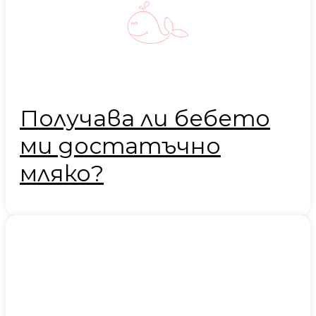
Получава ли бебето
ми достатъчно
мляко?