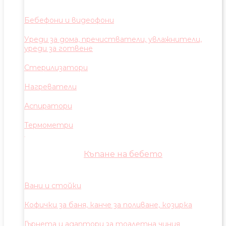
Бебефони и видеофони
Уреди за дома, пречистватели, увлажнители,
уреди за готвене
Стерилизатори
Нагреватели
Аспиратори
Термометри
Къпане на бебето
Вани и стойки
Кофички за баня, канче за поливане, козирка
Гърнета и адаптори за тоалетна чиния