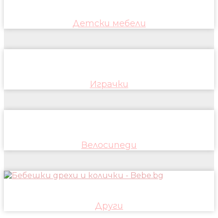
Детски мебели
Играчки
Велосипеди
Други