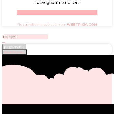
Последвайте ни! 👼🏼
Facebook
Instagram
Youtube
Pinterest
Поддръжка на уеб сайт от
WEBTRIXIA.COM
резултата
Виж всички