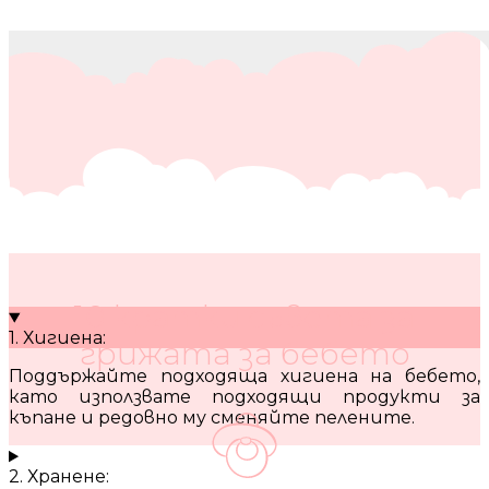
10 кратки съвета за
1. Хигиена:
грижата за бебето
Поддържайте подходяща хигиена на бебето,
като използвате подходящи продукти за
къпане и редовно му сменяйте пелените.
2. Хранене: