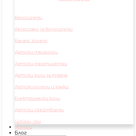
Велосипеди
Аксесоари за велосипеди
Баланс колело
Детски триколки
Детски тротинетки
Детски коли за яздене
Детски ролели и кънки
Електрически коли
Детски скейтборди
Шейни, ски
Услуги
Блог