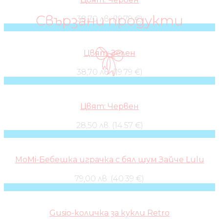
Свързани продукти
38,70 лв. (19.79 €)
Цвят: Зелен
38,70 лв. (19.79 €)
Цвят: Червен
28,50 лв. (14.57 €)
MoMi-Бебешка играчка с бял шум Зайче Lulu
79,00 лв. (40.39 €)
Gusio-количка за кукли Retro