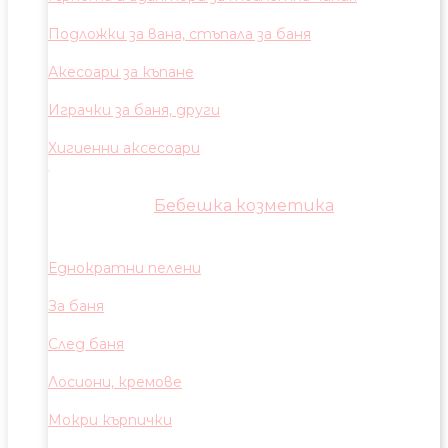
Подложки за вана, стъпала за баня
Акесоари за къпане
Играчки за баня, други
Хигиенни аксесоари
Бебешка козметика
Еднократни пелени
За баня
След баня
Лосиони, кремове
Мокри кърпички