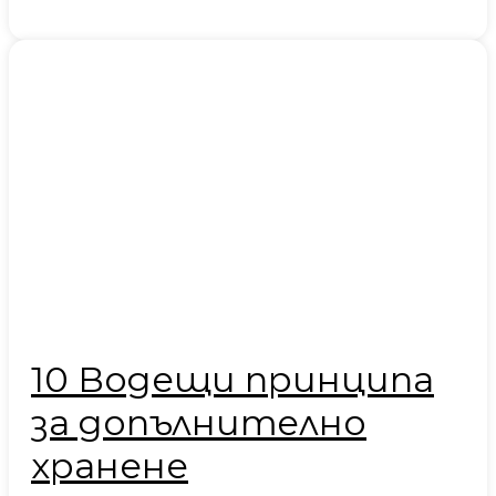
10 Водещи принципа
за допълнително
хранене