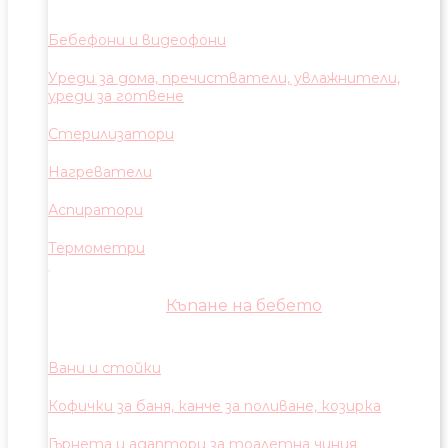
Бебефони и видеофони
Уреди за дома, пречистватели, увлажнители,
уреди за готвене
Стерилизатори
Нагреватели
Аспиратори
Термометри
Къпане на бебето
Вани и стойки
Кофички за баня, канче за поливане, козирка
Гърнета и адаптори за тоалетна чиния