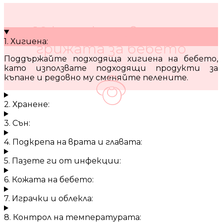
10 кратки съвета за
1. Хигиена:
грижата за бебето
Поддържайте подходяща хигиена на бебето,
като използвате подходящи продукти за
къпане и редовно му сменяйте пелените.
2. Хранене:
3. Сън:
4. Подкрепа на врата и главата:
5. Пазете ги от инфекции:
6. Кожата на бебето:
7. Играчки и облекла:
8. Контрол на температурата: