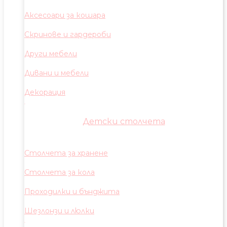
Аксесоари за кошара
Скринове и гардероби
Други мебели
Дивани и мебели
Декорация
Детски столчета
Столчета за хранене
Столчета за кола
Проходилки и бънджита
Шезлонзи и люлки