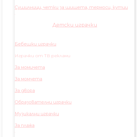
Сушилници, четки за шишета, термоси, кутии
Детски играчки
Бебешки играчки
Играчки от ТВ реклами
За момичета
За момчета
За двора
Образователни играчки
Музикални играчки
За плажа