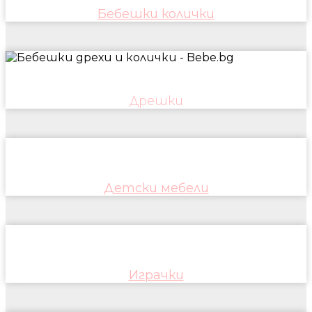
Бебешки колички
Дрешки
Детски мебели
Играчки