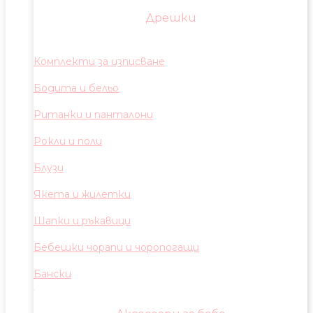
Дрешки
Комплекти за изписване
Бодита и бельо
Ританки и панталони
Рокли и поли
Блузи
Якета и жилетки
Шапки и ръкавици
Бебешки чорапи и чоропогащи
Бански