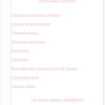
Аксесоари за бебе
Кенгуру, слинг, ерго раници
Колани за прохождане
Предпазители
Залъгалки и клипси
Биберони
Лигавици
Възглавнички, колани против колики
Слънчеви очила
Нощни лампи
Полезни уреди за бебето