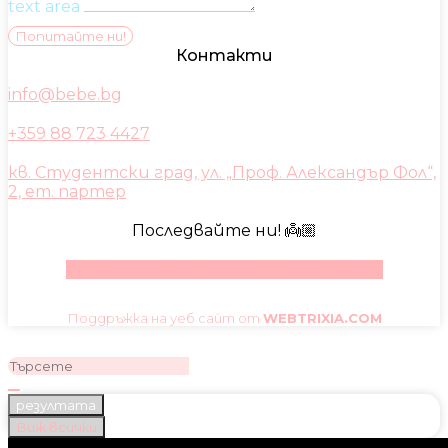
text area
Попитайте ни!
Контакти
info@bebe.bg
+359 88 723 4427
кв. Студентски град, ул. „Проф. Александър Фол“,
2, ет. партер
Последвайте ни! 👼🏼
Facebook
Instagram
Youtube
Pinterest
Поддръжка на уеб сайт от
WEBTRIXIA.COM
резултата
Виж всички