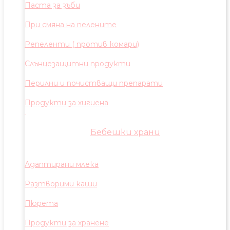
Паста за зъби
При смяна на пелените
Репеленти ( против комари)
Слънцезащитни продукти
Перилни и почистващи препарати
Продукти за хигиена
Бебешки храни
Адаптирани млека
Разтворими каши
Пюрета
Продукти за хранене