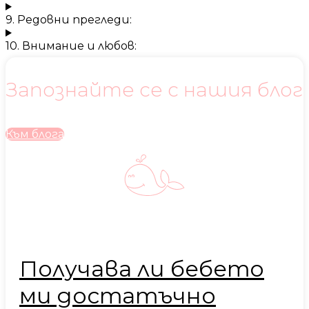
9. Редовни прегледи:
10. Внимание и любов:
Запознайте се с нашия блог
Към блога
Получава ли бебето
ми достатъчно