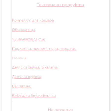
Текстилни продукти
Компелкти за кошара
Обиколници
Чувалчета за сън
Подложки, протектори, чаршафи
Пелени
Детски хавлии и халати
Детски одеяла
Балдахини
Бебешки възглавнички
На разходка