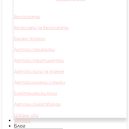
Велосипеди
Аксесоари за велосипеди
Баланс колело
Детски триколки
Детски тротинетки
Детски коли за яздене
Детски ролели и кънки
Електрически коли
Детски скейтборди
Шейни, ски
Услуги
Блог