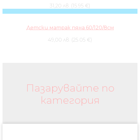
31,20 лв. (15.95 €)
Детски матрак пяна 60/120/8см
49,00 лв. (25.05 €)
Бебешки колички и дрехи
Пазарувайте по
категория