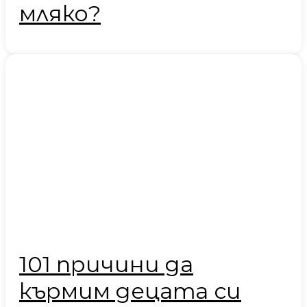
мляко?
101 причини да
кърмим децата си