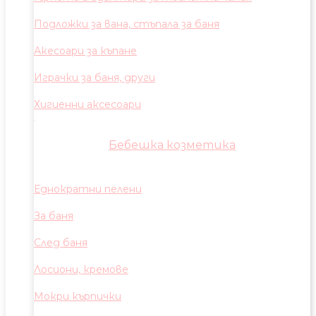
Подложки за вана, стъпала за баня
Акесоари за къпане
Играчки за баня, други
Хигиенни аксесоари
Бебешка козметика
Еднократни пелени
За баня
След баня
Лосиони, кремове
Мокри кърпички