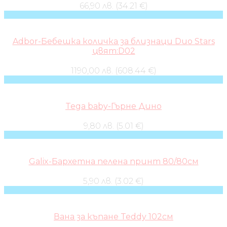
66,90 лв. (34.21 €)
Adbor-Бебешка количка за близнаци Duo Stars
цвят:D02
1190,00 лв. (608.44 €)
Tega baby-Гърне Дино
9,80 лв. (5.01 €)
Galix-Бархетна пелена принт 80/80см
5,90 лв. (3.02 €)
Вана за къпане Teddy 102см