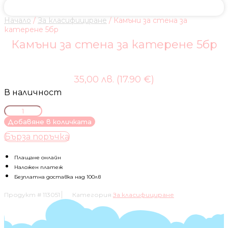
Начало
/
За класифициране
/ Камъни за стена за
катерене 5бр
Камъни за стена за катерене 5бр
35,00 лв. (17.90 €)
В наличност
количество
за
Добавяне в количката
Камъни
Бърза поръчка
за
стена
за
Плащане онлайн
катерене
Наложен платеж
5бр
Безплатна доставка над 100лв
Продукт #
113051
Категория
За класифициране