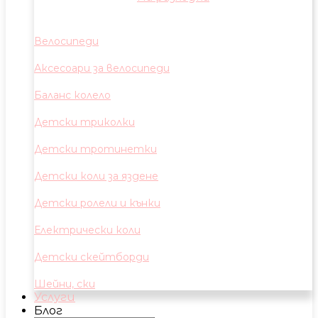
Велосипеди
Аксесоари за велосипеди
Баланс колело
Детски триколки
Детски тротинетки
Детски коли за яздене
Детски ролели и кънки
Електрически коли
Детски скейтборди
Шейни, ски
Услуги
Блог