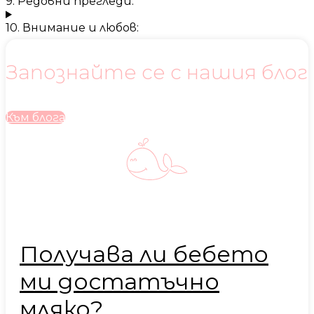
9. Редовни прегледи:
10. Внимание и любов:
Запознайте се с нашия блог
Към блога
Получава ли бебето
ми достатъчно
мляко?