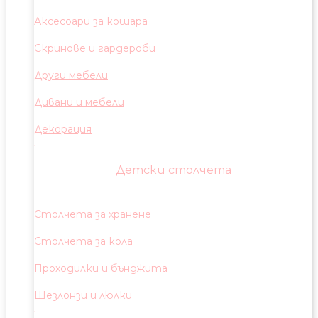
Аксесоари за кошара
Скринове и гардероби
Други мебели
Дивани и мебели
Декорация
Детски столчета
Столчета за хранене
Столчета за кола
Проходилки и бънджита
Шезлонзи и люлки