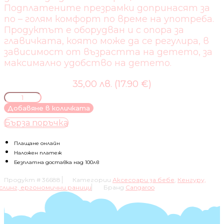
​Подплатените презрамки допринасят за
по – голям комфорт по време на употреба.
Продуктът е оборудван и с опора за
главичката, която може да се регулира, в
зависимост от възрастта на детето, за
максимално удобство на детето.
35,00 лв. (17.90 €)
количество
за
Добавяне в количката
КЕНГУРУ
Бърза поръчка
STARCHILD
СИН
Плащане онлайн
Наложен платеж
Безплатна доставка над 100лв
Продукт #
36688
Категории
Аксесоари за бебе
,
Кенгуру,
слинг, ергономични раници
Бранд
Cangaroo