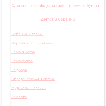
Сушилници, четки за шишета, термоси, кутии
Детски играчки
Бебешки играчки
Играчки от ТВ реклами
За момичета
За момчета
За двора
Образователни играчки
Музикални играчки
За плажа