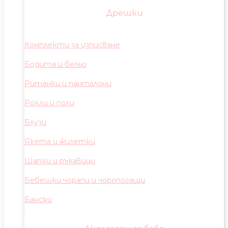
Дрешки
Комплекти за изписване
Бодита и бельо
Ританки и панталони
Рокли и поли
Блузи
Якета и жилетки
Шапки и ръкавици
Бебешки чорапи и чоропогащи
Бански