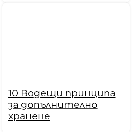
10 Водещи принципа
за допълнително
хранене