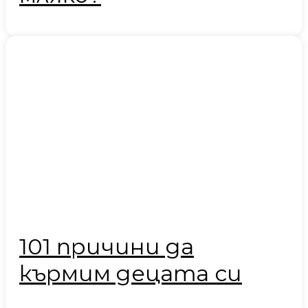
101 причини да
кърмим децата си