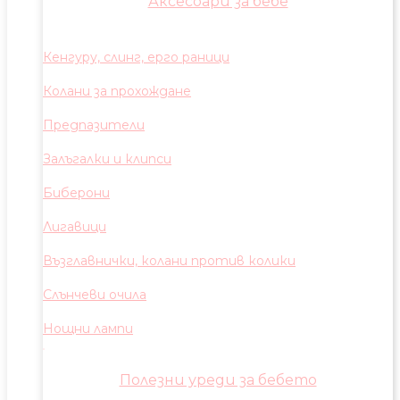
Аксесоари за бебе
Кенгуру, слинг, ерго раници
Колани за прохождане
Предпазители
Залъгалки и клипси
Биберони
Лигавици
Възглавнички, колани против колики
Слънчеви очила
Нощни лампи
Полезни уреди за бебето