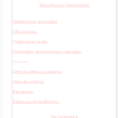
Текстилни продукти
Компелкти за кошара
Обиколници
Чувалчета за сън
Подложки, протектори, чаршафи
Пелени
Детски хавлии и халати
Детски одеяла
Балдахини
Бебешки възглавнички
На разходка