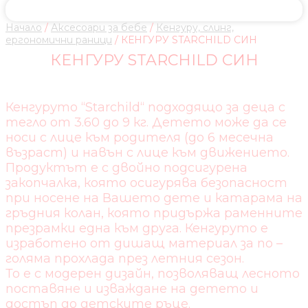
Начало
/
Аксесоари за бебе
/
Кенгуру, слинг,
ергономични раници
/ КЕНГУРУ STARCHILD СИН
КЕНГУРУ STARCHILD СИН
Кенгуруто “Starchild“ подходящо за деца с
тегло от 3.60 до 9 кг. Детето може да се
носи с лице към родителя (до 6 месечна
възраст) и навън с лице към движението.
Продуктът е с двойно подсигурена
закопчалка, която осигурява безопасност
при носене на Вашето дете и катарама на
гръдния колан, която придържа раменните
презрамки една към друга. Кенгуруто е
изработено от дишащ материал за по –
голяма прохлада през летния сезон.
То е с модерен дизайн, позволяващ лесното
поставяне и изваждане на детето и
достъп до детските ръце.