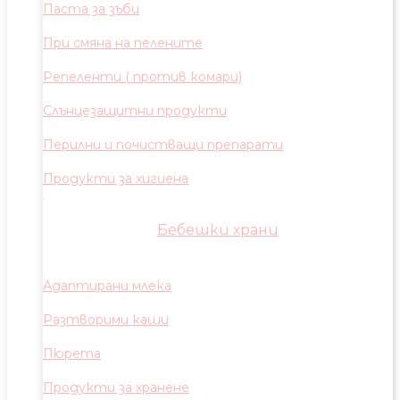
Паста за зъби
При смяна на пелените
Репеленти ( против комари)
Слънцезащитни продукти
Перилни и почистващи препарати
Продукти за хигиена
Бебешки храни
Адаптирани млека
Разтворими каши
Пюрета
Продукти за хранене