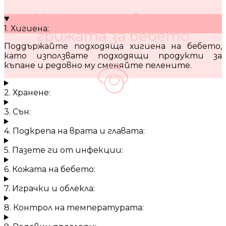
10 кратки съвета за
1. Хигиена:
грижата за бебето
Поддържайте подходяща хигиена на бебето,
като използвате подходящи продукти за
къпане и редовно му сменяйте пелените.
2. Хранене:
3. Сън:
4. Подкрепа на врата и главата:
5. Пазете ги от инфекции:
6. Кожата на бебето:
7. Играчки и облекла:
8. Контрол на температурата: