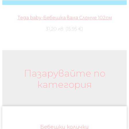
Tega baby-Бебешка вана Слонче 102см
31,20 лв. (15.95 €)
Бебешки колички и дрехи
Пазарувайте по
категория
Бебешки колички