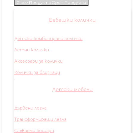
Close Продукти
Open Продукти
Бебешки колички
Детски комбинирани колички
Летни колички
Аксесоари за колички
Колички за близнаци
Детски мебели
Дървени легла
Трансформиращи легла
Сгъваеми кошари