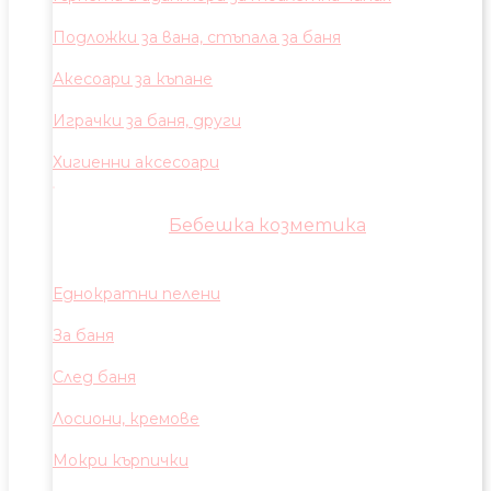
Подложки за вана, стъпала за баня
Акесоари за къпане
Играчки за баня, други
Хигиенни аксесоари
Бебешка козметика
Еднократни пелени
За баня
След баня
Лосиони, кремове
Мокри кърпички