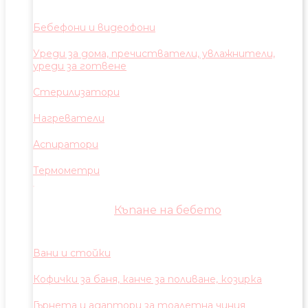
Бебефони и видеофони
Уреди за дома, пречистватели, увлажнители,
уреди за готвене
Стерилизатори
Нагреватели
Аспиратори
Термометри
Къпане на бебето
Вани и стойки
Кофички за баня, канче за поливане, козирка
Гърнета и адаптори за тоалетна чиния