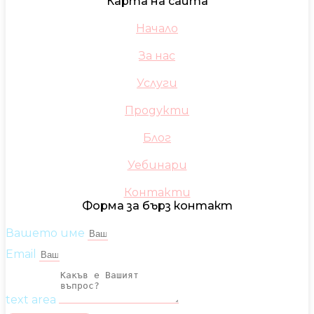
Карта на сайта
Начало
За нас
Услуги
Продукти
Блог
Уебинари
Контакти
Форма за бърз контакт
Вашето име
Email
text area