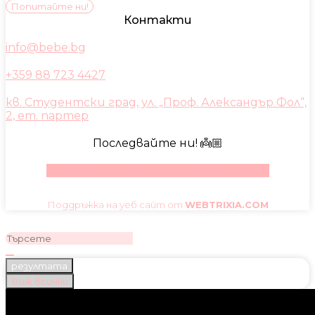
Попитайте ни!
Контакти
info@bebe.bg
+359 88 723 4427
кв. Студентски град, ул. „Проф. Александър Фол“,
2, ет. партер
Последвайте ни! 👼🏼
Facebook
Instagram
Youtube
Pinterest
Поддръжка на уеб сайт от
WEBTRIXIA.COM
резултата
Виж всички