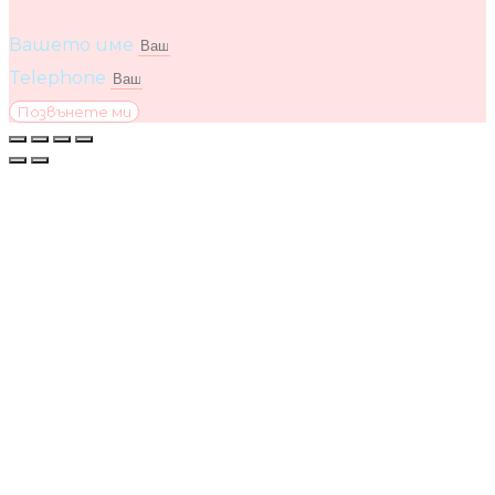
Вашето име
Telephone
Позвънете ми