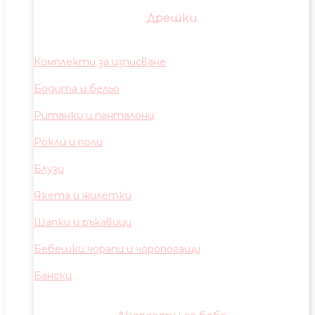
Дрешки
Комплекти за изписване
Бодита и бельо
Ританки и панталони
Рокли и поли
Блузи
Якета и жилетки
Шапки и ръкавици
Бебешки чорапи и чоропогащи
Бански