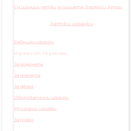
Сушилници, четки за шишета, термоси, кутии
Детски играчки
Бебешки играчки
Играчки от ТВ реклами
За момичета
За момчета
За двора
Образователни играчки
Музикални играчки
За плажа