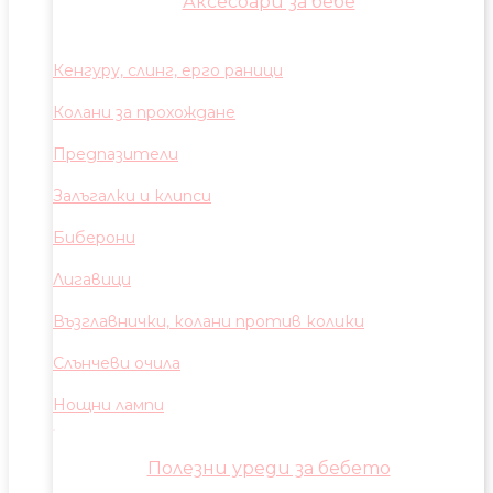
Аксесоари за бебе
Кенгуру, слинг, ерго раници
Колани за прохождане
Предпазители
Залъгалки и клипси
Биберони
Лигавици
Възглавнички, колани против колики
Слънчеви очила
Нощни лампи
Полезни уреди за бебето