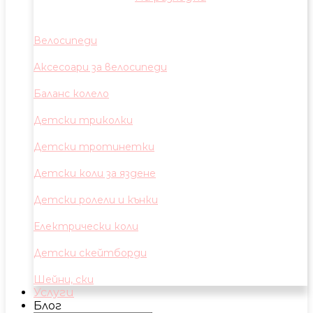
Велосипеди
Аксесоари за велосипеди
Баланс колело
Детски триколки
Детски тротинетки
Детски коли за яздене
Детски ролели и кънки
Електрически коли
Детски скейтборди
Шейни, ски
Услуги
Блог