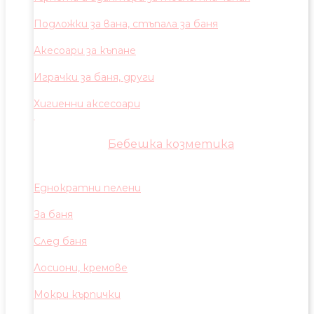
Подложки за вана, стъпала за баня
Акесоари за къпане
Играчки за баня, други
Хигиенни аксесоари
Бебешка козметика
Еднократни пелени
За баня
След баня
Лосиони, кремове
Мокри кърпички