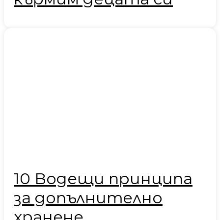
10 Водещи принципа
за допълнително
хранене