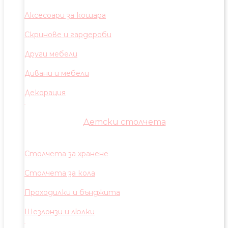
Аксесоари за кошара
Скринове и гардероби
Други мебели
Дивани и мебели
Декорация
Детски столчета
Столчета за хранене
Столчета за кола
Проходилки и бънджита
Шезлонзи и люлки