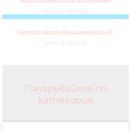
Adbor-Шейна Piccolino de lux:червен
369,00 лв. (188.67 €)
Clermont-Детски велосипед Rocky 16″
315,00 лв. (161.06 €)
Бебешки колички и дрехи
Пазарувайте по
категория