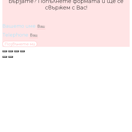
Бързате? Попълнете формата и ще се
свържем с Вас!
Вашето име
Telephone
Позвънете ми