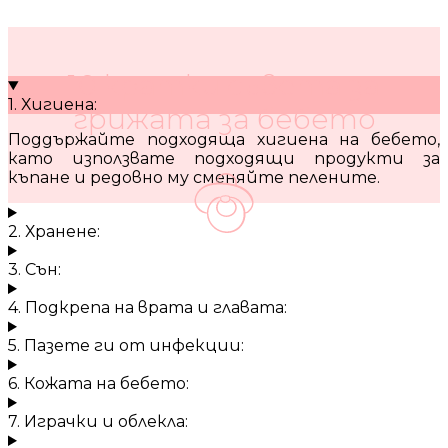
10 кратки съвета за
1. Хигиена:
грижата за бебето
Поддържайте подходяща хигиена на бебето,
като използвате подходящи продукти за
къпане и редовно му сменяйте пелените.
2. Хранене:
3. Сън:
4. Подкрепа на врата и главата:
5. Пазете ги от инфекции:
6. Кожата на бебето:
7. Играчки и облекла: