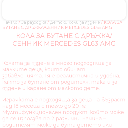
Начало
/
За разходка
/
Детски коли за яздене
/ КОЛА ЗА
БУТАНЕ С ДРЪЖКА/СЕННИК MERCEDES GL63 AMG
КОЛА ЗА БУТАНЕ С ДРЪЖКА/
СЕННИК MERCEDES GL63 AMG
Колата за яздене е много подходяща за
малките деца, които обичат
забавленията. Тя е реалистична и удобна,
както за бутане от родителя, така и за
яздене и каране от малкото дете.
Играчката е подходяща за деца на възраст
над 18 месеца с тегло до 20 кг.;
Мултифункционален продукт, който може
да се използва по 2 различни начина –
родителят може да бута детето или