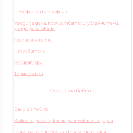
Бебефони и видеофони
Уреди за дома, пречистватели, увлажнители,
уреди за готвене
Стерилизатори
Нагреватели
Аспиратори
Термометри
Къпане на бебето
Вани и стойки
Кофички за баня, канче за поливане, козирка
Гърнета и адаптори за тоалетна чиния