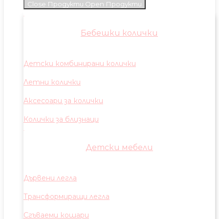
Close Продукти
Open Продукти
Бебешки колички
Детски комбинирани колички
Летни колички
Аксесоари за колички
Колички за близнаци
Детски мебели
Дървени легла
Трансформиращи легла
Сгъваеми кошари