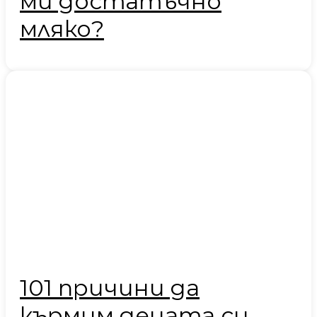
ми достатъчно
мляко?
101 причини да
кърмим децата си