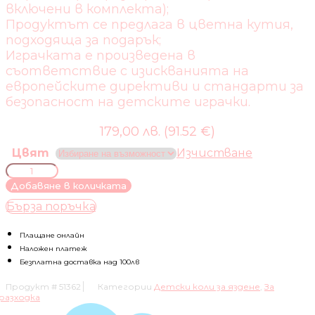
включени в комплекта);
Продуктът се предлага в цветна кутия,
подходяща за подарък;
Играчката е произведена в
съответствие с изискванията на
европейските директиви и стандарти за
безопасност на детските играчки.
179,00 лв. (91.52 €)
Цвят
Изчистване
количество
за
Добавяне в количката
КОЛА
Бърза поръчка
ЗА
БУТАНЕ
С
Плащане онлайн
ДРЪЖКА/
Наложен платеж
СЕННИК
Безплатна доставка над 100лв
MERCEDES
Продукт #
51362
Категории
Детски коли за яздене
,
За
GL63
разходка
AMG