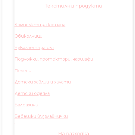
Текстилни продукти
Компелкти за кошара
Обиколници
Чувалчета за сън
Подложки, протектори, чаршафи
Пелени
Детски хавлии и халати
Детски одеяла
Балдахини
Бебешки възглавнички
На разходка