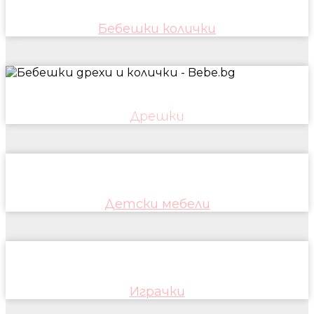
Бебешки колички
Дрешки
Детски мебели
Играчки