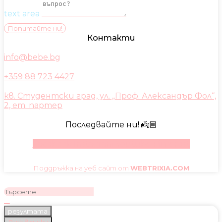
text area
Попитайте ни!
Контакти
info@bebe.bg
+359 88 723 4427
кв. Студентски град, ул. „Проф. Александър Фол“,
2, ет. партер
Последвайте ни! 👼🏼
Facebook
Instagram
Youtube
Pinterest
Поддръжка на уеб сайт от
WEBTRIXIA.COM
резултата
Виж всички