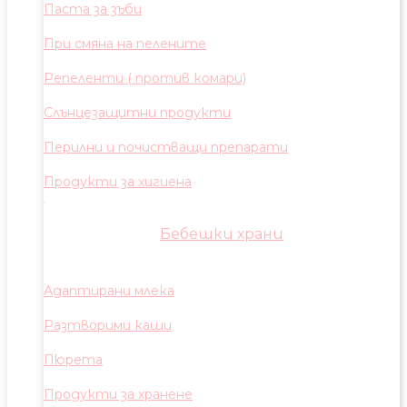
Паста за зъби
При смяна на пелените
Репеленти ( против комари)
Слънцезащитни продукти
Перилни и почистващи препарати
Продукти за хигиена
Бебешки храни
Адаптирани млека
Разтворими каши
Пюрета
Продукти за хранене