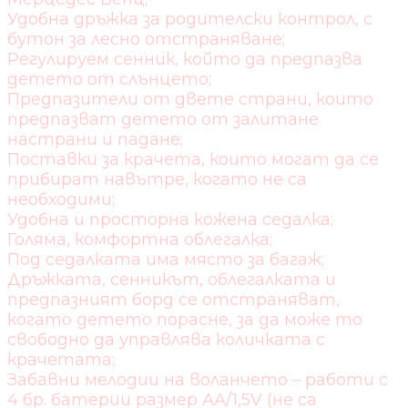
Удобна дръжка за родителски контрол, с
бутон за лесно отстраняване;
Регулируем сенник, който да предпазва
детето от слънцето;
Предпазители от двете страни, които
предпазват детето от залитане
настрани и падане;
Поставки за крачета, които могат да се
прибират навътре, когато не са
необходими;
Удобна и просторна кожена седалка;
Голяма, комфортна облегалка;
Под седалката има място за багаж;
Дръжката, сенникът, облегалката и
предпазният борд се отстраняват,
когато детето порасне, за да може то
свободно да управлява количката с
крачетата;
Забавни мелодии на воланчето – работи с
4 бр. батерии размер АА/1,5V (не са