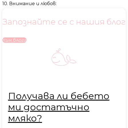
10. Внимание и любов:
Запознайте се с нашия блог
Към блога
Получава ли бебето
ми достатъчно
мляко?