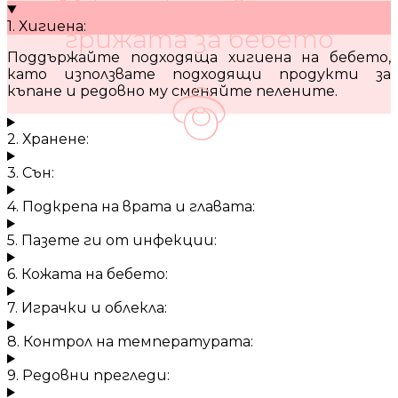
10 кратки съвета за
1. Хигиена:
грижата за бебето
Поддържайте подходяща хигиена на бебето,
като използвате подходящи продукти за
къпане и редовно му сменяйте пелените.
2. Хранене:
3. Сън:
4. Подкрепа на врата и главата:
5. Пазете ги от инфекции:
6. Кожата на бебето:
7. Играчки и облекла:
8. Контрол на температурата:
9. Редовни прегледи: