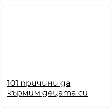
101 причини да
кърмим децата си