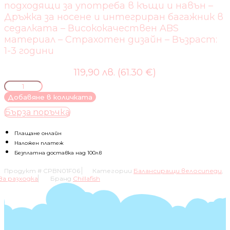
подходящи за употреба в къщи и навън –
Дръжка за носене и интегриран багажник в
седалката – Висококачествен ABS
материал – Страхотен дизайн – Възраст:
1-3 години
119,90 лв. (61.30 €)
количество
за
Добавяне в количката
КОЛЕЛО
Бърза поръчка
ЗА
БАЛАНСИРАНЕ
CHILLAFISH
Плащане онлайн
BUNZI
Наложен платеж
2В1
Безплатна доставка над 100лв
FAD6,
Продукт #
CPBN01F06
Категории
Балансиращи велосипеди
,
WHEN
За разходка
Бранд
Chillafish
MONSTERS
MEET
STARS