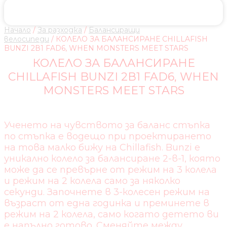
Начало
/
За разходка
/
Балансиращи
велосипеди
/ КОЛЕЛО ЗА БАЛАНСИРАНЕ CHILLAFISH
BUNZI 2В1 FAD6, WHEN MONSTERS MEET STARS
КОЛЕЛО ЗА БАЛАНСИРАНЕ
CHILLAFISH BUNZI 2В1 FAD6, WHEN
MONSTERS MEET STARS
Ученето на чувството за баланс стъпка
по стъпка е водещо при проектирането
на това малко бижу на Chillafish. Bunzi е
уникално колело за балансиране 2-в-1, която
може да се превърне от режим на 3 колела
и режим на 2 колела само за няколко
секунди. Започнете в 3-колесен режим на
възраст от една годинка и преминете в
режим на 2 колела, само когато детето ви
е напълно готово. Сменяйте между