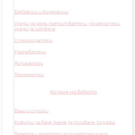
Бебефони и видеофони
Уреди за дома, пречистватели, увлажнители,
уреди за готвене
Стерилизатори
Нагреватели
Аспиратори
Термометри
Къпане на бебето
Вани и стойки
Кофички за баня, канче за поливане, козирка
Гърнета и адаптори за тоалетна чиния