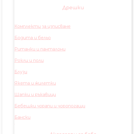
Дрешки
Комплекти за изписване
Бодита и бельо
Ританки и панталони
Рокли и поли
Блузи
Якета и жилетки
Шапки и ръкавици
Бебешки чорапи и чоропогащи
Бански