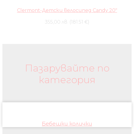
Clermont-Детски велосипед Candy 20″
355,00 лв. (181.51 €)
Бебешки колички и дрехи
Пазарувайте по
категория
Бебешки колички