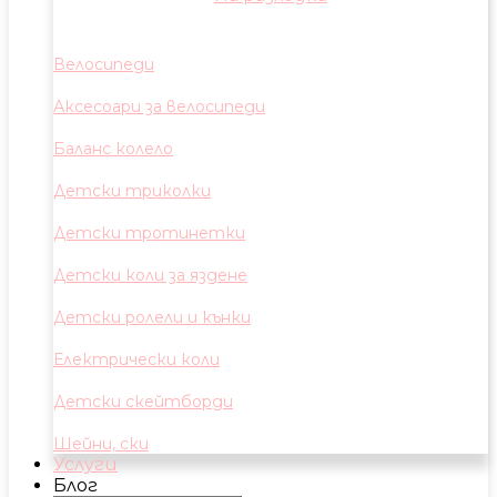
Велосипеди
Аксесоари за велосипеди
Баланс колело
Детски триколки
Детски тротинетки
Детски коли за яздене
Детски ролели и кънки
Електрически коли
Детски скейтборди
Шейни, ски
Услуги
Блог