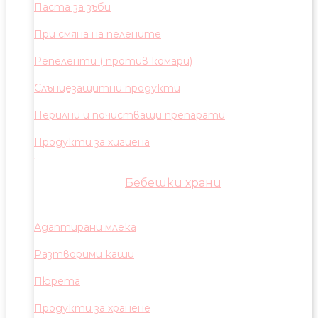
Паста за зъби
При смяна на пелените
Репеленти ( против комари)
Слънцезащитни продукти
Перилни и почистващи препарати
Продукти за хигиена
Бебешки храни
Адаптирани млека
Разтворими каши
Пюрета
Продукти за хранене