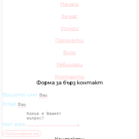
Начало
За нас
Услуги
Продукти
Блог
Уебинари
Контакти
Форма за бърз контакт
Вашето име
Email
text area
Попитайте ни!