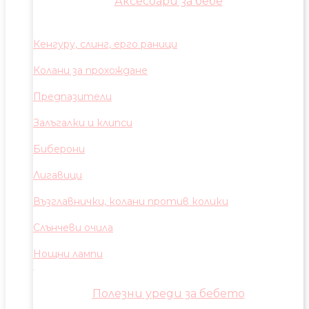
Аксесоари за бебе
Кенгуру, слинг, ерго раници
Колани за прохождане
Предпазители
Залъгалки и клипси
Биберони
Лигавици
Възглавнички, колани против колики
Слънчеви очила
Нощни лампи
Полезни уреди за бебето