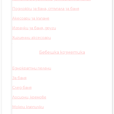
Подложки за вана, стъпала за баня
Акесоари за къпане
Играчки за баня, други
Хигиенни аксесоари
Бебешка козметика
Еднократни пелени
За баня
След баня
Лосиони, кремове
Мокри кърпички