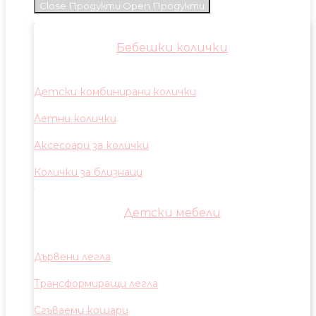
Close Продукти
Open Продукти
Бебешки колички
Детски комбинирани колички
Летни колички
Аксесоари за колички
Колички за близнаци
Детски мебели
Дървени легла
Трансформиращи легла
Сгъваеми кошари