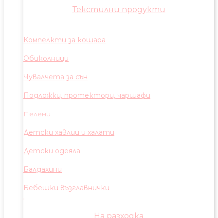
Текстилни продукти
Компелкти за кошара
Обиколници
Чувалчета за сън
Подложки, протектори, чаршафи
Пелени
Детски хавлии и халати
Детски одеяла
Балдахини
Бебешки възглавнички
На разходка