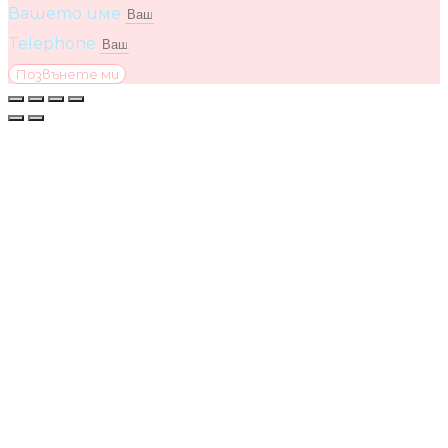
Вашето име
Telephone
Позвънете ми