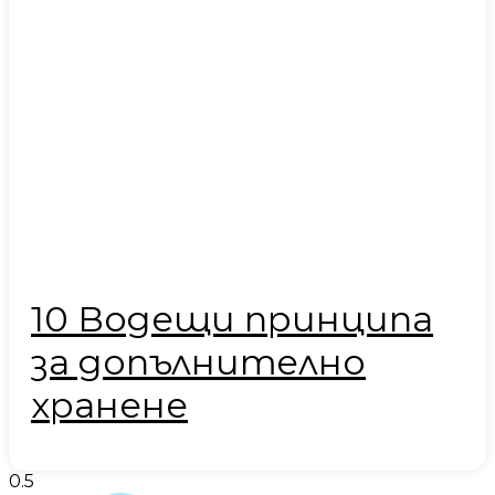
10 Водещи принципа
за допълнително
хранене