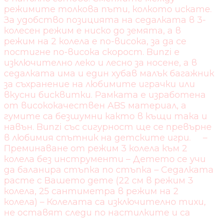
режимите толкова пъти, колкото искате.
За удобство позицията на седалката в 3-
колесен режим е ниско до земята, а в
режим на 2 колела е по-висока, за да се
постигне по-висока скорост. Bunzi е
изключително леко и лесно за носене, а в
седалката има и един хубав малък багажник
за съхранение на любимите играчки или
вкусни бисквитки. Рамката е изработена
от висококачествен ABS материал, а
гумите са безшумни както в къщи така и
навън. Bunzi със сигурност ще се превърне
в любимия спътник на детските игри. –
Преминаване от режим 3 колела към 2
колела без инструменти – Детето се учи
да баланира стъпка по стъпка – Седалката
расте с Вашето дете (22 см в режим 3
колела, 25 сантиметра в режим на 2
колела) – Колелата са изключително тихи,
не оставят следи по настилките и са