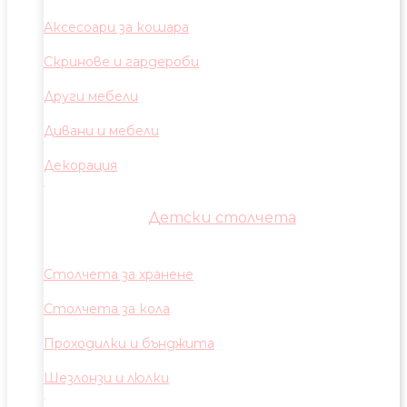
Аксесоари за кошара
Скринове и гардероби
Други мебели
Дивани и мебели
Декорация
Детски столчета
Столчета за хранене
Столчета за кола
Проходилки и бънджита
Шезлонзи и люлки