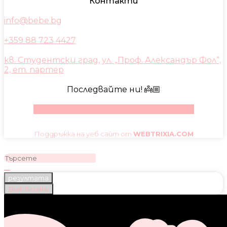
Контакти
info@bebe.bg
+359 88 723 4427
кв. Студентски град, ул. „Проф. Александър Фол“,
2, ет. партер
Последвайте ни! 👼🏼
Facebook
Instagram
Youtube
Pinterest
Поддръжка на уеб сайт от
WEBTRIXIA.COM
резултата
Виж всички