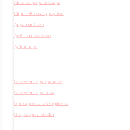
Аксесоари за кошара
Скринове и гардероби
Други мебели
Дивани и мебели
Декорация
Столчета за хранене
Столчета за кола
Проходилки и бънджита
Шезлонзи и люлки