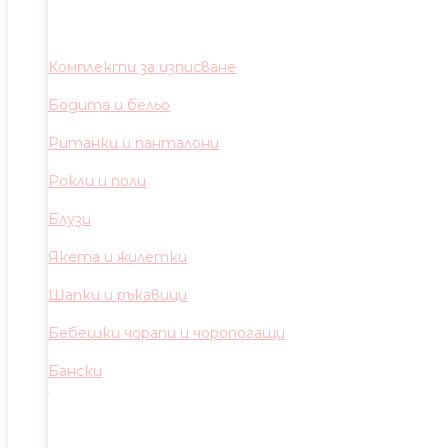
Комплекти за изписване
Бодита и бельо
Ританки и панталони
Рокли и поли
Блузи
Якета и жилетки
Шапки и ръкавици
Бебешки чорапи и чоропогащи
Бански