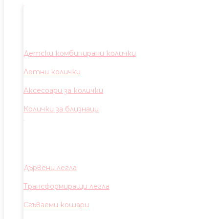
Детски комбинирани колички
Летни колички
Аксесоари за колички
Колички за близнаци
Дървени легла
Трансформиращи легла
Сгъваеми кошари