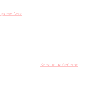
и за готвене
Къпане на бебето