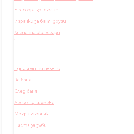
Акесоари за къпане
Играчки за баня, други
Хигиенни аксесоари
Еднократни пелени
За баня
След баня
Лосиони, кремове
Мокри кърпички
Паста за зъби