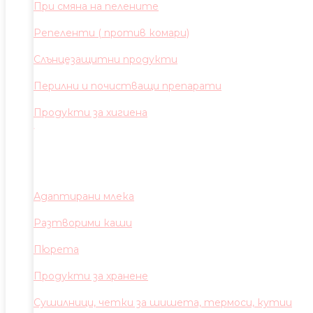
При смяна на пелените
Репеленти ( против комари)
Слънцезащитни продукти
Перилни и почистващи препарати
Продукти за хигиена
Адаптирани млека
Разтворими каши
Пюрета
Продукти за хранене
Сушилници, четки за шишета, термоси, кутии