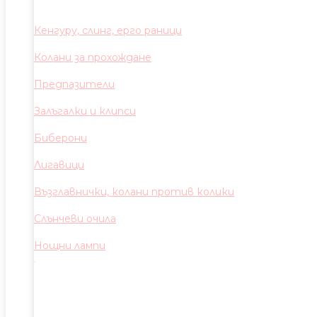
Кенгуру, слинг, ерго раници
Колани за прохождане
Предпазители
Залъгалки и клипси
Биберони
Лигавици
Възглавнички, колани против колики
Слънчеви очила
Нощни лампи