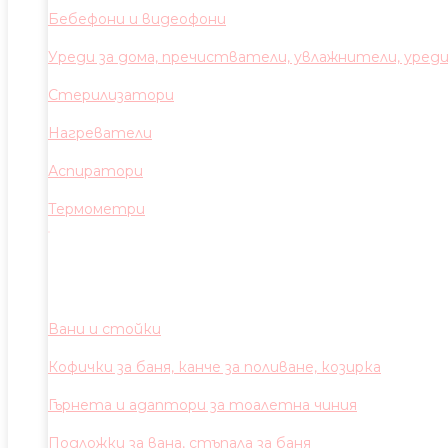
Бебефони и видеофони
Уреди за дома, пречистватели, увлажнители, уред
Стерилизатори
Нагреватели
Аспиратори
Термометри
Вани и стойки
Кофички за баня, канче за поливане, козирка
Гърнета и адаптори за тоалетна чиния
Подложки за вана, стъпала за баня