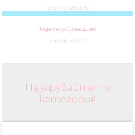
159,00 лв. (81.30 €)
Tega baby-Гърне Дино
9,80 лв. (5.01 €)
Бебешки колички и дрехи
Пазарувайте по
категория