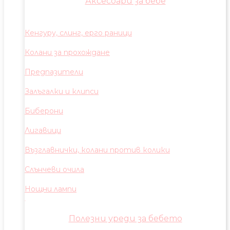
Аксесоари за бебе
Кенгуру, слинг, ерго раници
Колани за прохождане
Предпазители
Залъгалки и клипси
Биберони
Лигавици
Възглавнички, колани против колики
Слънчеви очила
Нощни лампи
Полезни уреди за бебето