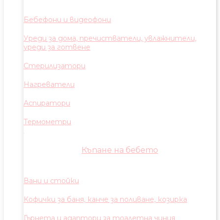
Бебефони и видеофони
Уреди за дома, пречистватели, увлажнители,
уреди за готвене
Стерилизатори
Нагреватели
Аспиратори
Термометри
Къпане на бебето
Вани и стойки
Кофички за баня, канче за поливане, козирка
Гърнета и адаптори за тоалетна чиния