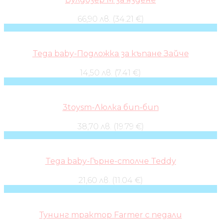
66,90 лв. (34.21 €)
Tega baby-Подложка за къпане Зайче
14,50 лв. (7.41 €)
3toysm-Люлка бип-бип
38,70 лв. (19.79 €)
Tega baby-Гърне-столче Teddy
21,60 лв. (11.04 €)
Тунинг трактор Farmer с педали