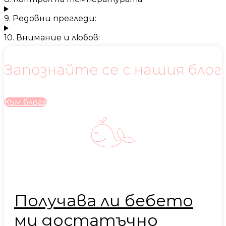
9. Редовни прегледи:
10. Внимание и любов:
Запознайте се с нашия блог
Към блога
Получава ли бебето
ми достатъчно