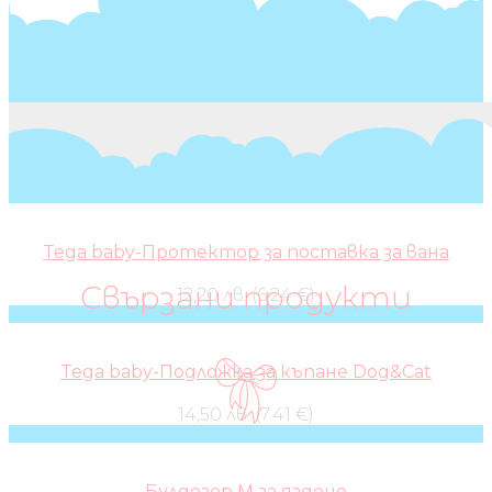
Tega baby-Протектор за поставка за вана
Свързани продукти
12,20 лв. (6.24 €)
Tega baby-Подложка за къпане Dog&Cat
14,50 лв. (7.41 €)
Булдозер M за яздене