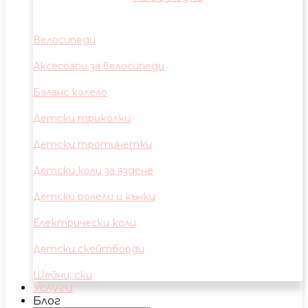
Велосипеди
Аксесоари за велосипеди
Баланс колело
Детски триколки
Детски тротинетки
Детски коли за яздене
Детски ролели и кънки
Електрически коли
Детски скейтборди
Шейни, ски
Услуги
Блог