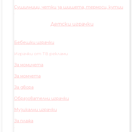
Сушилници, четки за шишета, термоси, кутии
Детски играчки
Бебешки играчки
Играчки от ТВ реклами
За момичета
За момчета
За двора
Образователни играчки
Музикални играчки
За плажа