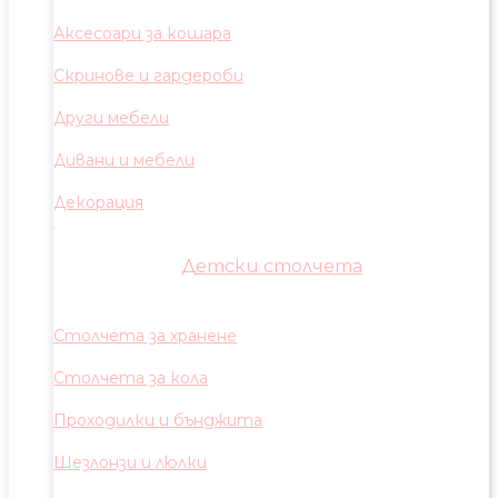
Аксесоари за кошара
Скринове и гардероби
Други мебели
Дивани и мебели
Декорация
Детски столчета
Столчета за хранене
Столчета за кола
Проходилки и бънджита
Шезлонзи и люлки