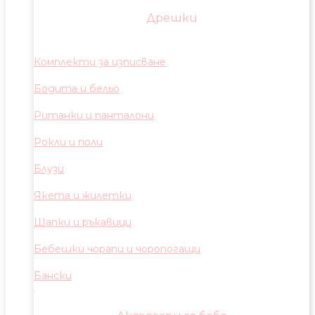
Дрешки
Комплекти за изписване
Бодита и бельо
Ританки и панталони
Рокли и поли
Блузи
Якета и жилетки
Шапки и ръкавици
Бебешки чорапи и чоропогащи
Бански