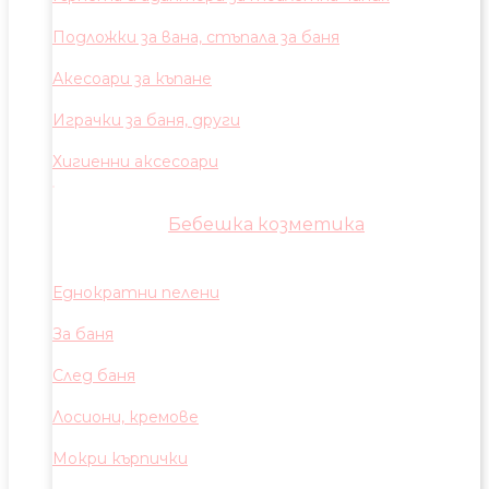
Подложки за вана, стъпала за баня
Акесоари за къпане
Играчки за баня, други
Хигиенни аксесоари
Бебешка козметика
Еднократни пелени
За баня
След баня
Лосиони, кремове
Мокри кърпички