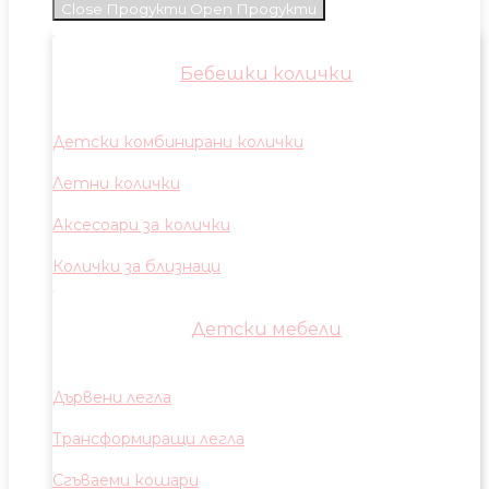
Close Продукти
Open Продукти
Бебешки колички
Детски комбинирани колички
Летни колички
Аксесоари за колички
Колички за близнаци
Детски мебели
Дървени легла
Трансформиращи легла
Сгъваеми кошари