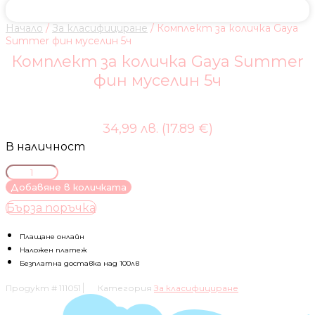
Начало
/
За класифициране
/ Комплект за количка Gaya
Summer фин муселин 5ч
Комплект за количка Gaya Summer
фин муселин 5ч
34,99 лв. (17.89 €)
В наличност
количество
за
Добавяне в количката
Комплект
Бърза поръчка
за
количка
Gaya
Плащане онлайн
Summer
Наложен платеж
фин
Безплатна доставка над 100лв
муселин
Продукт #
111051
Категория
За класифициране
5ч