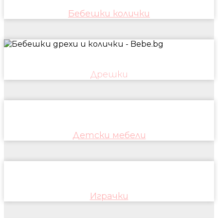
Бебешки колички
Дрешки
Детски мебели
Играчки