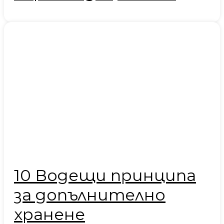
10 Водещи принципа
за допълнително
хранене