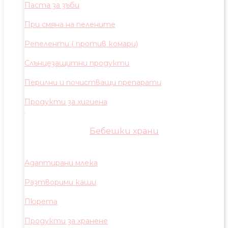
Паста за зъби
При смяна на пелените
Репеленти ( против комари)
Слънцезащитни продукти
Перилни и почистващи препарати
Продукти за хигиена
Бебешки храни
Адаптирани млека
Разтворими каши
Пюрета
Продукти за хранене