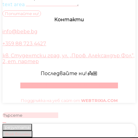
text area
Попитайте ни!
Контакти
info@bebe.bg
+359 88 723 4427
кв. Студентски град, ул. „Проф. Александър Фол“,
2, ет. партер
Последвайте ни! 👼🏼
Facebook
Instagram
Youtube
Pinterest
Поддръжка на уеб сайт от
WEBTRIXIA.COM
резултата
Виж всички