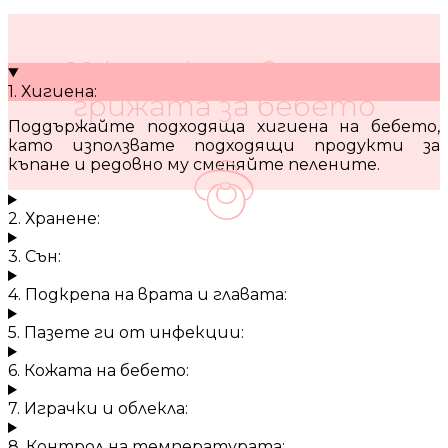
10 кратки съвета за
1. Хигиена:
грижата за бебето
Поддържайте подходяща хигиена на бебето,
като използвате подходящи продукти за
къпане и редовно му сменяйте пелените.
2. Хранене:
3. Сън:
4. Подкрепа на врата и главата:
5. Пазете ги от инфекции:
6. Кожата на бебето:
7. Играчки и облекла:
8. Контрол на температурата: