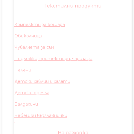
Текстилни продукти
Компелкти за кошара
Обиколници
Чувалчета за сън
Подложки, протектори, чаршафи
Пелени
Детски хавлии и халати
Детски одеяла
Балдахини
Бебешки възглавнички
На разходка