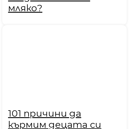
мляко?
101 причини да
кърмим децата си