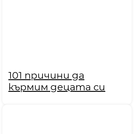
101 причини да
кърмим децата си