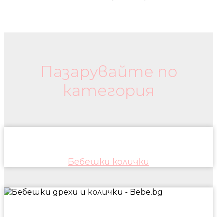
Бебешки колички и дрехи
Пазарувайте по
категория
Бебешки колички