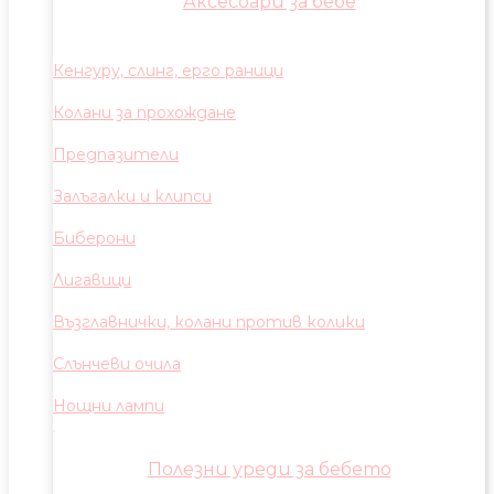
Аксесоари за бебе
Кенгуру, слинг, ерго раници
Колани за прохождане
Предпазители
Залъгалки и клипси
Биберони
Лигавици
Възглавнички, колани против колики
Слънчеви очила
Нощни лампи
Полезни уреди за бебето