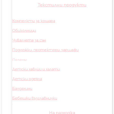
Текстилни продукти
Компелкти за кошара
Обиколници
Чувалчета за сън
Подложки, протектори, чаршафи
Пелени
Детски хавлии и халати
Детски одеяла
Балдахини
Бебешки възглавнички
На разходка