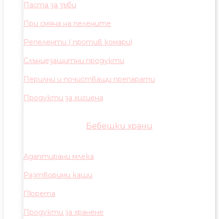
Паста за зъби
При смяна на пелените
Репеленти ( против комари)
Слънцезащитни продукти
Перилни и почистващи препарати
Продукти за хигиена
Бебешки храни
Адаптирани млека
Разтворими каши
Пюрета
Продукти за хранене