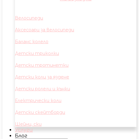
Велосипеди
Аксесоари за велосипеди
Баланс колело
Детски триколки
Детски тротинетки
Детски коли за яздене
Детски ролели и кънки
Електрически коли
Детски скейтборди
Шейни, ски
Услуги
Блог