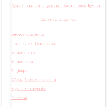
Сушилници, четки за шишета, термоси, кутии
Детски играчки
Бебешки играчки
Играчки от ТВ реклами
За момичета
За момчета
За двора
Образователни играчки
Музикални играчки
За плажа