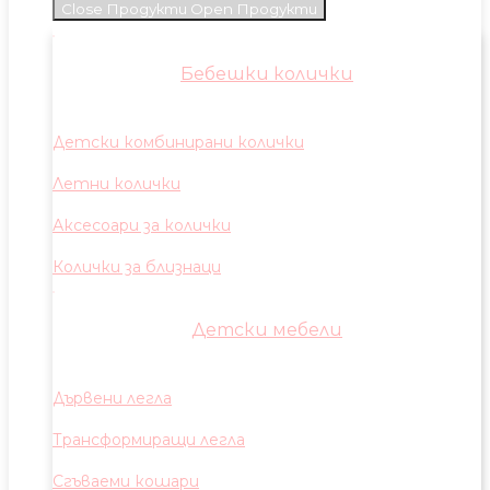
Close Продукти
Open Продукти
Бебешки колички
Детски комбинирани колички
Летни колички
Аксесоари за колички
Колички за близнаци
Детски мебели
Дървени легла
Трансформиращи легла
Сгъваеми кошари