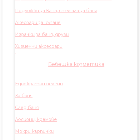
Подложки за вана, стъпала за баня
Акесоари за къпане
Играчки за баня, други
Хигиенни аксесоари
Бебешка козметика
Еднократни пелени
За баня
След баня
Лосиони, кремове
Мокри кърпички