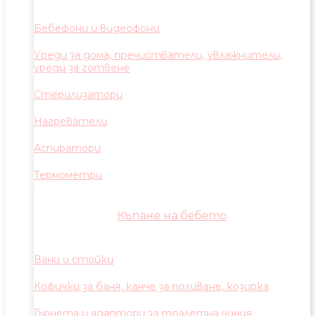
Бебефони и видеофони
Уреди за дома, пречистватели, увлажнители,
уреди за готвене
Стерилизатори
Нагреватели
Аспиратори
Термометри
Къпане на бебето
Вани и стойки
Кофички за баня, канче за поливане, козирка
Гърнета и адаптори за тоалетна чиния