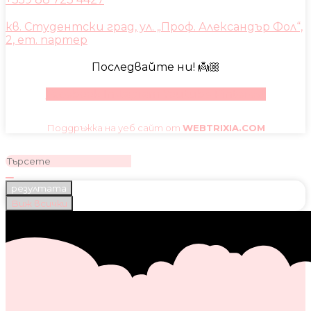
кв. Студентски град, ул. „Проф. Александър Фол“,
2, ет. партер
Последвайте ни! 👼🏼
Facebook
Instagram
Youtube
Pinterest
Поддръжка на уеб сайт от
WEBTRIXIA.COM
резултата
Виж всички