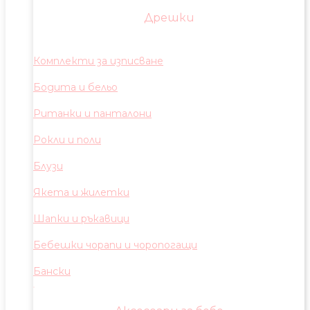
Дрешки
Комплекти за изписване
Бодита и бельо
Ританки и панталони
Рокли и поли
Блузи
Якета и жилетки
Шапки и ръкавици
Бебешки чорапи и чоропогащи
Бански