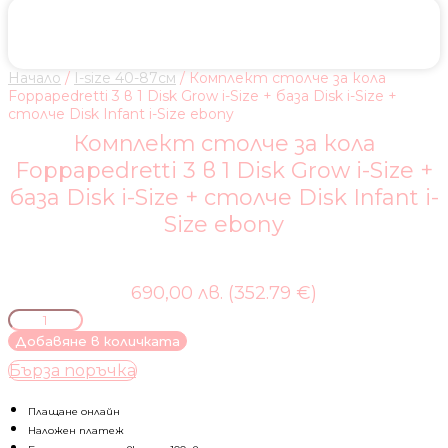
Начало
/
I-size 40-87см
/ Комплект столче за кола
Foppapedretti 3 в 1 Disk Grow i-Size + база Disk i-Size +
столче Disk Infant i-Size ebony
Комплект столче за кола
Foppapedretti 3 в 1 Disk Grow i-Size +
база Disk i-Size + столче Disk Infant i-
Size ebony
690,00 лв. (352.79 €)
количество
за
Добавяне в количката
Комплект
Бърза поръчка
столче
за
кола
Плащане онлайн
Foppapedretti
Наложен платеж