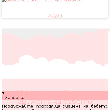
Други
10 кратки съвета за
1. Хигиена:
грижата за бебето
Поддържайте подходяща хигиена на бебето,