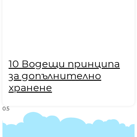
10 Водещи принципа
за допълнително
хранене