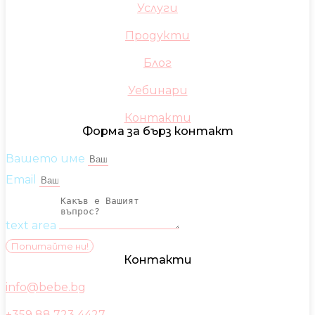
Услуги
Продукти
Блог
Уебинари
Контакти
Форма за бърз контакт
Вашето име
Email
text area
Попитайте ни!
Контакти
info@bebe.bg
+359 88 723 4427