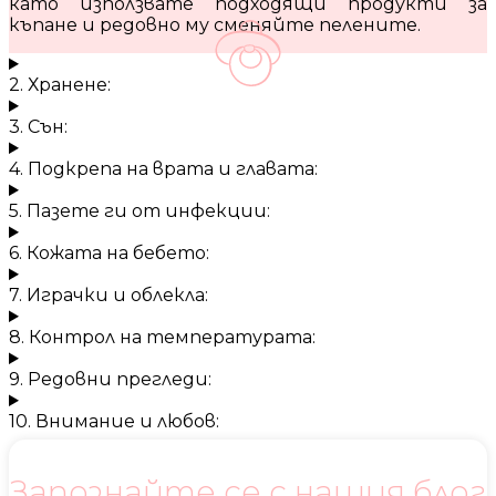
като използвате подходящи продукти за
къпане и редовно му сменяйте пелените.
2. Хранене:
3. Сън:
4. Подкрепа на врата и главата:
5. Пазете ги от инфекции:
6. Кожата на бебето:
7. Играчки и облекла:
8. Контрол на температурата:
9. Редовни прегледи:
10. Внимание и любов:
Запознайте се с нашия блог