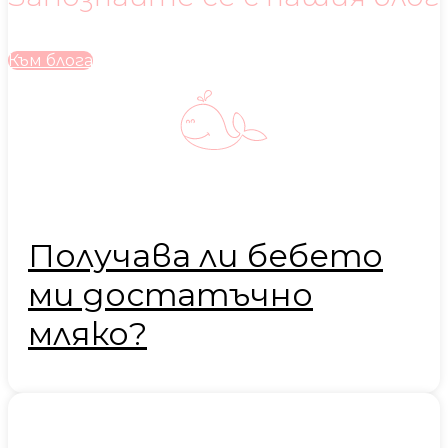
Към блога
Получава ли бебето
ми достатъчно
мляко?