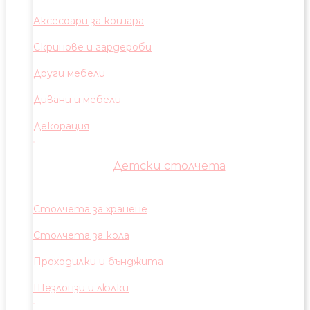
Аксесоари за кошара
Скринове и гардероби
Други мебели
Дивани и мебели
Декорация
Детски столчета
Столчета за хранене
Столчета за кола
Проходилки и бънджита
Шезлонзи и люлки