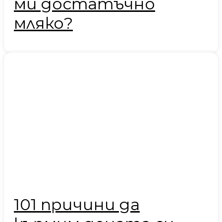
ми достатъчно
мляко?
101 причини да