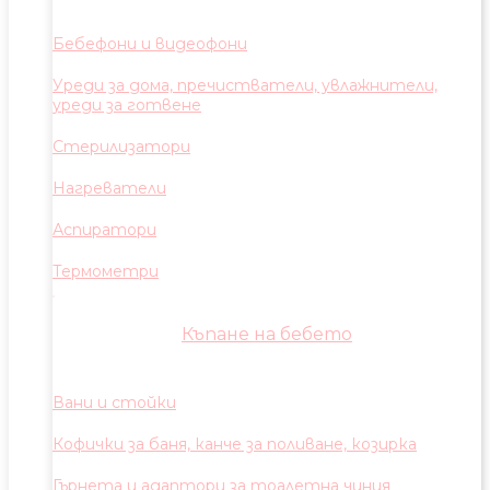
Бебефони и видеофони
Уреди за дома, пречистватели, увлажнители,
уреди за готвене
Стерилизатори
Нагреватели
Аспиратори
Термометри
Къпане на бебето
Вани и стойки
Кофички за баня, канче за поливане, козирка
Гърнета и адаптори за тоалетна чиния