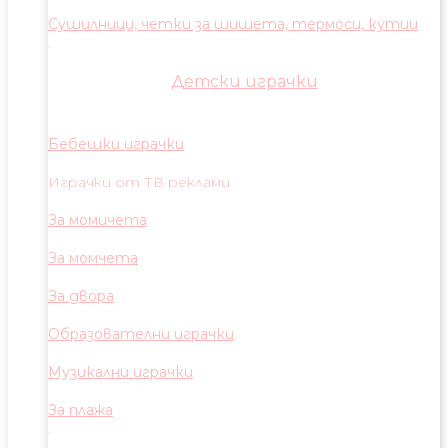
Сушилници, четки за шишета, термоси, кутии
Детски играчки
Бебешки играчки
Играчки от ТВ реклами
За момичета
За момчета
За двора
Образователни играчки
Музикални играчки
За плажа