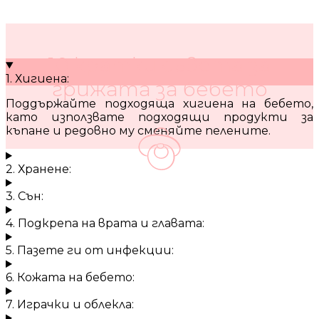
10 кратки съвета за
1. Хигиена:
грижата за бебето
Поддържайте подходяща хигиена на бебето,
като използвате подходящи продукти за
къпане и редовно му сменяйте пелените.
2. Хранене:
3. Сън:
4. Подкрепа на врата и главата:
5. Пазете ги от инфекции:
6. Кожата на бебето:
7. Играчки и облекла: