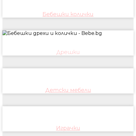
Бебешки колички
Дрешки
Детски мебели
Играчки