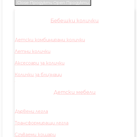
Close Продукти
Open Продукти
Бебешки колички
Детски комбинирани колички
Летни колички
Аксесоари за колички
Колички за близнаци
Детски мебели
Дървени легла
Трансформиращи легла
Сгъваеми кошари