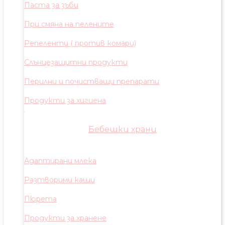
Паста за зъби
При смяна на пелените
Репеленти ( против комари)
Слънцезащитни продукти
Перилни и почистващи препарати
Продукти за хигиена
Бебешки храни
Адаптирани млека
Разтворими каши
Пюрета
Продукти за хранене