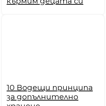
кърмим децата си
10 Водещи принципа
за допълнително
хранене