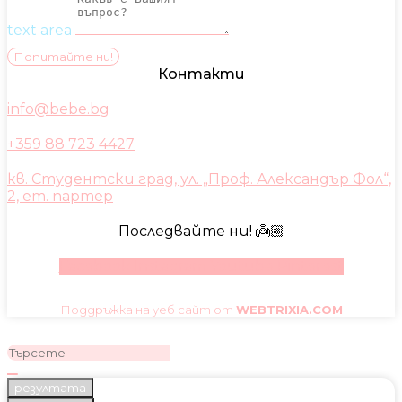
text area
Попитайте ни!
Контакти
info@bebe.bg
+359 88 723 4427
кв. Студентски град, ул. „Проф. Александър Фол“,
2, ет. партер
Последвайте ни! 👼🏼
Facebook
Instagram
Youtube
Pinterest
Поддръжка на уеб сайт от
WEBTRIXIA.COM
резултата