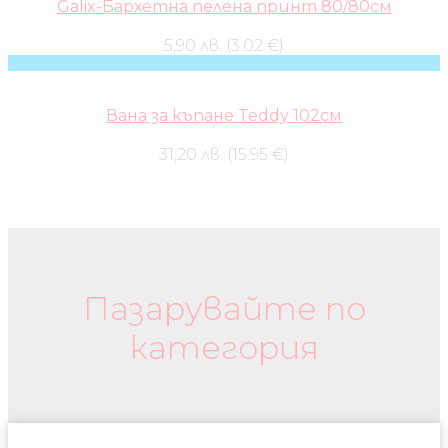
Galix-Бархетна пелена принт 80/80см
5,90 лв. (3.02 €)
Вана за къпане Teddy 102см
31,20 лв. (15.95 €)
Бебешки колички и дрехи
Пазарувайте по
категория