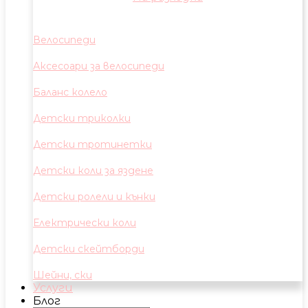
Велосипеди
Аксесоари за велосипеди
Баланс колело
Детски триколки
Детски тротинетки
Детски коли за яздене
Детски ролели и кънки
Електрически коли
Детски скейтборди
Шейни, ски
Услуги
Блог