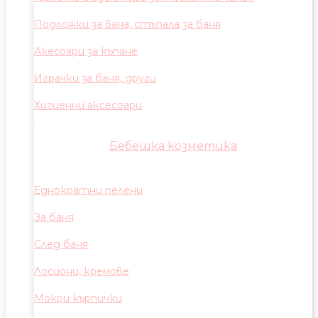
Подложки за вана, стъпала за баня
Акесоари за къпане
Играчки за баня, други
Хигиенни аксесоари
Бебешка козметика
Еднократни пелени
За баня
След баня
Лосиони, кремове
Мокри кърпички