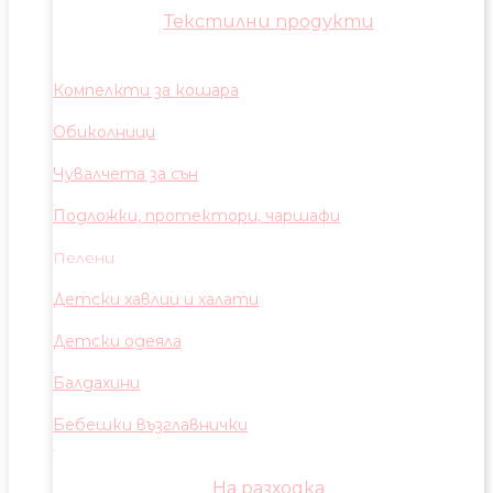
Текстилни продукти
Компелкти за кошара
Обиколници
Чувалчета за сън
Подложки, протектори, чаршафи
Пелени
Детски хавлии и халати
Детски одеяла
Балдахини
Бебешки възглавнички
На разходка