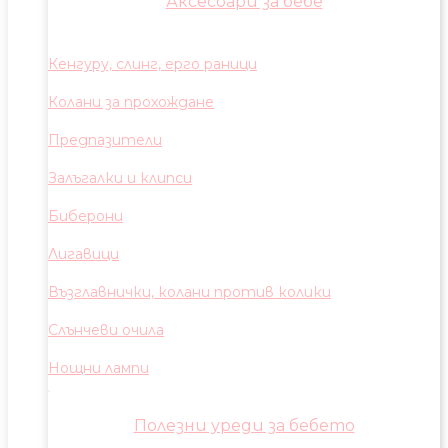
Аксесоари за бебе
Кенгуру, слинг, ерго раници
Колани за прохождане
Предпазители
Залъгалки и клипси
Биберони
Лигавици
Възглавнички, колани против колики
Слънчеви очила
Нощни лампи
Полезни уреди за бебето