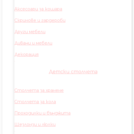
Аксесоари за кошара
Скринове и гардероби
Други мебели
Дивани и мебели
Декорация
Детски столчета
Столчета за хранене
Столчета за кола
Проходилки и бънджита
Шезлонзи и люлки