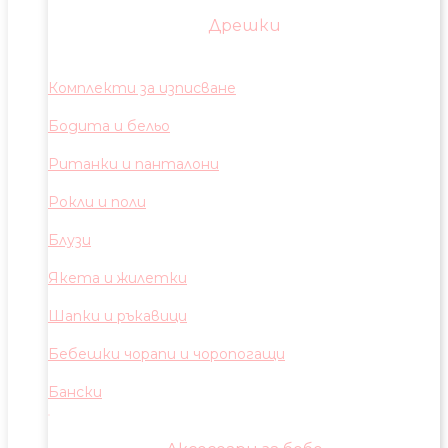
Дрешки
Комплекти за изписване
Бодита и бельо
Ританки и панталони
Рокли и поли
Блузи
Якета и жилетки
Шапки и ръкавици
Бебешки чорапи и чоропогащи
Бански