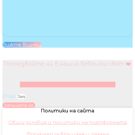
Вижте всички
Последвайте ни в нашия бебешки свят ❤️
Facebook
Instagram
Youtube
Pinterest
Email
Запишете се
Политики на сайта
Общи условия и политики на платформата
Формуляр за връщане и замяна