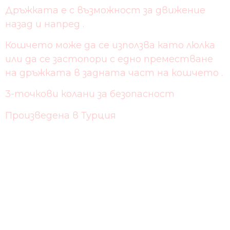
Дръжката е с възможност за движение
назад и напред .
Кошчето може да се използва като люлка
или да се застопори с едно преместване
на дръжката в задната част на кошчето .
3-точкови колани за безопасност
Произведена в Турция