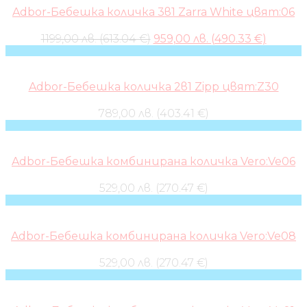
Adbor-Бебешка количка 3в1 Zarra White цвят:06
Original
Curren
1199,00 лв. (613.04 €)
959,00 лв. (490.33 €)
price
price
was:
is:
1199,00 лв..
959,00 л
Adbor-Бебешка количка 2в1 Zipp цвят:Z30
789,00 лв. (403.41 €)
Adbor-Бебешка комбинирана количка Vero:Ve06
529,00 лв. (270.47 €)
Adbor-Бебешка комбинирана количка Vero:Ve08
529,00 лв. (270.47 €)