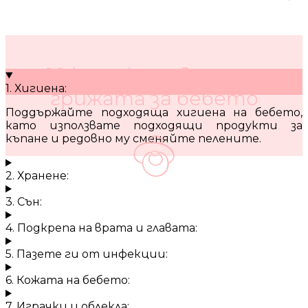
10 кратки съвета за
1. Хигиена:
грижата за бебето
Поддържайте подходяща хигиена на бебето,
като използвате подходящи продукти за
къпане и редовно му сменяйте пелените.
2. Хранене:
3. Сън:
4. Подкрепа на врата и главата:
5. Пазете ги от инфекции:
6. Кожата на бебето:
7. Играчки и облекла: