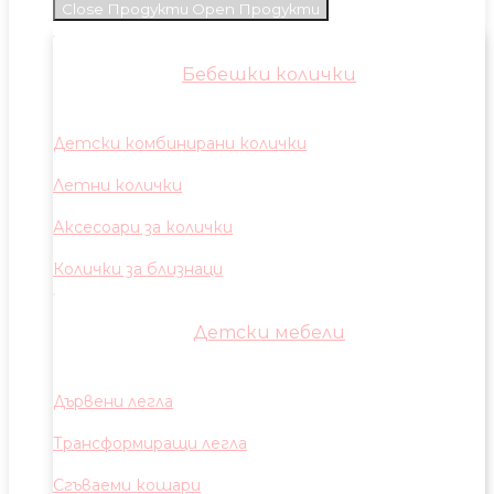
Close Продукти
Open Продукти
Бебешки колички
Детски комбинирани колички
Летни колички
Аксесоари за колички
Колички за близнаци
Детски мебели
Дървени легла
Трансформиращи легла
Сгъваеми кошари