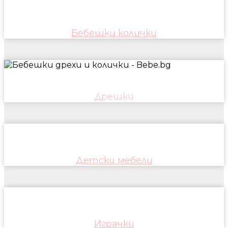
Бебешки колички
Дрешки
Детски мебели
Играчки