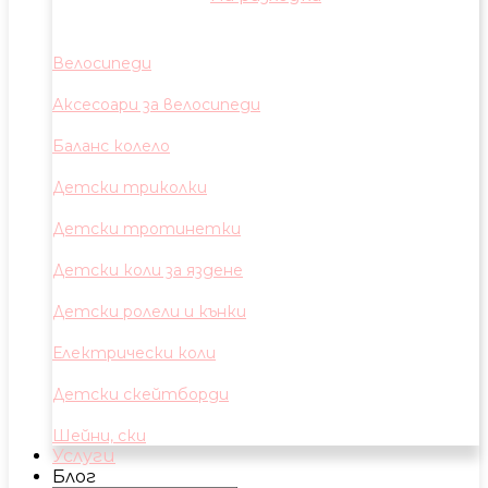
Велосипеди
Аксесоари за велосипеди
Баланс колело
Детски триколки
Детски тротинетки
Детски коли за яздене
Детски ролели и кънки
Електрически коли
Детски скейтборди
Шейни, ски
Услуги
Блог