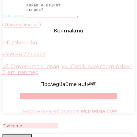
text area
Попитайте ни!
Контакти
info@bebe.bg
+359 88 723 4427
кв. Студентски град, ул. „Проф. Александър Фол“,
2, ет. партер
Последвайте ни! 👼🏼
Facebook
Instagram
Youtube
Pinterest
Поддръжка на уеб сайт от
WEBTRIXIA.COM