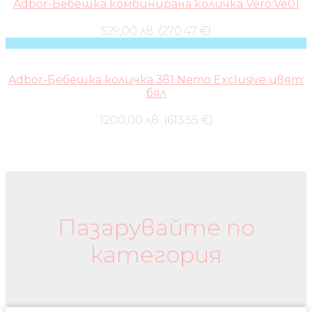
Adbor-Бебешка комбинирана количка Vero:Ve01
529,00 лв. (270.47 €)
Adbor-Бебешка количка 3в1 Nemo Exclusive цвят:
бял
1200,00 лв. (613.55 €)
Бебешки колички и дрехи
Пазарувайте по
категория