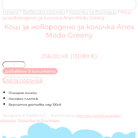
Начало
/
Бебешки колички
/
Колички за близнаци
/ Кош
за новородено за количка Anex Modu Greeny
Кош за новородено за количка Anex
Modu Greeny
256,00 лв. (130.89 €)
количество
за
Добавяне в количката
Кош
Бърза поръчка
за
новородено
за
Плащане онлайн
количка
Наложен платеж
Anex
Безплатна доставка над 100лв
Modu
Продукт #
10638024
Категории
Детски комбинирани
Greeny
колички
,
Колички за близнаци