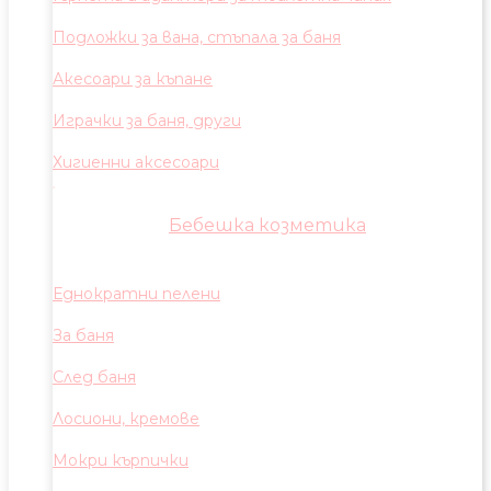
Подложки за вана, стъпала за баня
Акесоари за къпане
Играчки за баня, други
Хигиенни аксесоари
Бебешка козметика
Еднократни пелени
За баня
След баня
Лосиони, кремове
Мокри кърпички