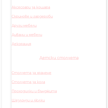
Аксесоари за кошара
Скринове и гардероби
Други мебели
Дивани и мебели
Декорация
Детски столчета
Столчета за хранене
Столчета за кола
Проходилки и бънджита
Шезлонзи и люлки