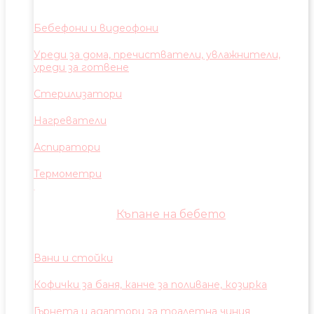
Бебефони и видеофони
Уреди за дома, пречистватели, увлажнители,
уреди за готвене
Стерилизатори
Нагреватели
Аспиратори
Термометри
Къпане на бебето
Вани и стойки
Кофички за баня, канче за поливане, козирка
Гърнета и адаптори за тоалетна чиния