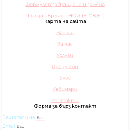
Формуляр за връщане и замяна
Полезни връзки (НОИ)(ЕГОВ.БГ)
Карта на сайта
Начало
За нас
Услуги
Продукти
Блог
Уебинари
Контакти
Форма за бърз контакт
Вашето име
Email