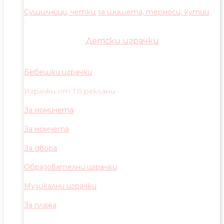
Сушилници, четки за шишета, термоси, кутии
Детски играчки
Бебешки играчки
Играчки от ТВ реклами
За момичета
За момчета
За двора
Образователни играчки
Музикални играчки
За плажа