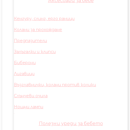
Аксесоари за бебе
Кенгуру, слинг, ерго раници
Колани за прохождане
Предпазители
Залъгалки и клипси
Биберони
Лигавици
Възглавнички, колани против колики
Слънчеви очила
Нощни лампи
Полезни уреди за бебето