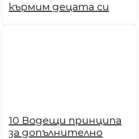
кърмим децата си
10 Водещи принципа
за допълнително