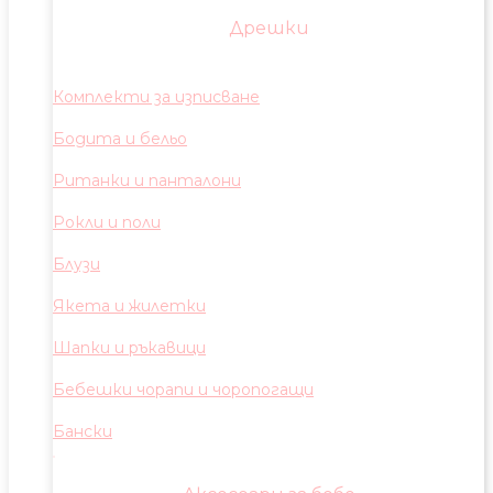
Дрешки
Комплекти за изписване
Бодита и бельо
Ританки и панталони
Рокли и поли
Блузи
Якета и жилетки
Шапки и ръкавици
Бебешки чорапи и чоропогащи
Бански