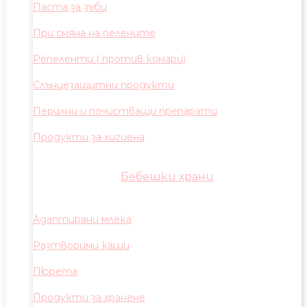
Паста за зъби
При смяна на пелените
Репеленти ( против комари)
Слънцезащитни продукти
Перилни и почистващи препарати
Продукти за хигиена
Бебешки храни
Адаптирани млека
Разтворими каши
Пюрета
Продукти за хранене