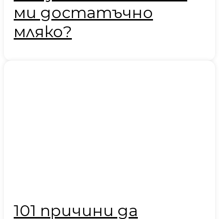
ми достатъчно
мляко?
101 причини да