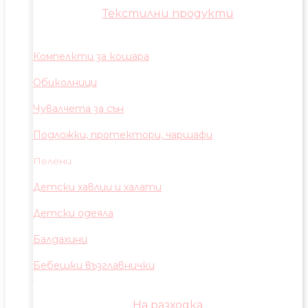
Текстилни продукти
Компелкти за кошара
Обиколници
Чувалчета за сън
Подложки, протектори, чаршафи
Пелени
Детски хавлии и халати
Детски одеяла
Балдахини
Бебешки възглавнички
На разходка