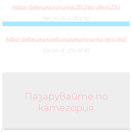
Adbor-Бебешка количка 2в1 Zipp цвят:Z30
789,00 лв. (403.41 €)
Adbor-Бебешка комбинирана количка Vero:Ve01
529,00 лв. (270.47 €)
Бебешки колички и дрехи
Пазарувайте по
категория