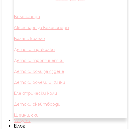
Велосипеди
Аксесоари за велосипеди
Баланс колело
Детски триколки
Детски тротинетки
Детски коли за яздене
Детски ролели и кънки
Електрически коли
Детски скейтборди
Шейни, ски
Услуги
Блог