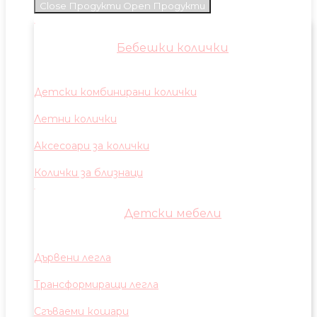
Close Продукти
Open Продукти
Бебешки колички
Детски комбинирани колички
Летни колички
Аксесоари за колички
Колички за близнаци
Детски мебели
Дървени легла
Трансформиращи легла
Сгъваеми кошари