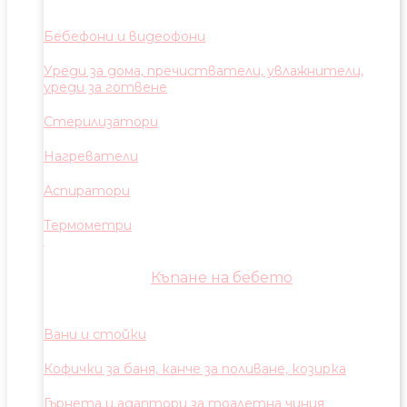
Бебефони и видеофони
Уреди за дома, пречистватели, увлажнители,
уреди за готвене
Стерилизатори
Нагреватели
Аспиратори
Термометри
Къпане на бебето
Вани и стойки
Кофички за баня, канче за поливане, козирка
Гърнета и адаптори за тоалетна чиния