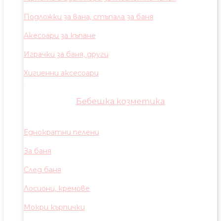
Подложки за вана, стъпала за баня
Акесоари за къпане
Играчки за баня, други
Хигиенни аксесоари
Бебешка козметика
Еднократни пелени
За баня
След баня
Лосиони, кремове
Мокри кърпички