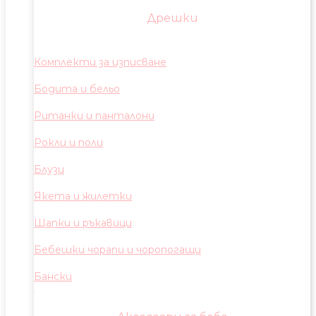
Дрешки
Комплекти за изписване
Бодита и бельо
Ританки и панталони
Рокли и поли
Блузи
Якета и жилетки
Шапки и ръкавици
Бебешки чорапи и чоропогащи
Бански