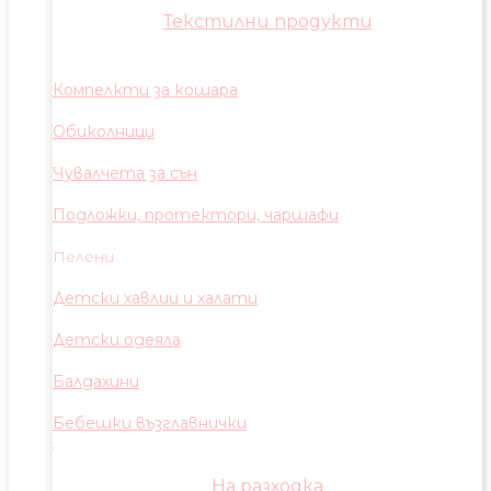
Текстилни продукти
Компелкти за кошара
Обиколници
Чувалчета за сън
Подложки, протектори, чаршафи
Пелени
Детски хавлии и халати
Детски одеяла
Балдахини
Бебешки възглавнички
На разходка