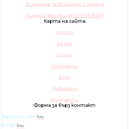
Формуляр за връщане и замяна
Полезни връзки (НОИ)(ЕГОВ.БГ)
Карта на сайта
Начало
За нас
Услуги
Продукти
Блог
Уебинари
Контакти
Форма за бърз контакт
Вашето име
Email