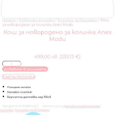
Начало
/
Бебешки колички
/
Колички за близнаци
/ Кош
за новородено за количка Anex Modu
Кош за новородено за количка Anex
Modu
499,00 лв. (255.13 €)
количество
за
Добавяне в количката
Кош
Бърза поръчка
за
новородено
за
Плащане онлайн
количка
Наложен платеж
Anex
Безплатна доставка над 100лв
Modu
Продукт #
10638022
Категории
Детски комбинирани
колички
,
Колички за близнаци