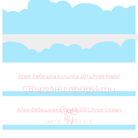
Anex-бебешка количка 2в1 L/type Hazel
Свързани продукти
1669,00 лв. (853.35 €)
Anex-бебешка количка 2в1 L/type Ocean
1669,00 лв. (853.35 €)