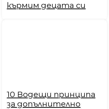
кърмим децата си
10 Водещи принципа
за допълнително