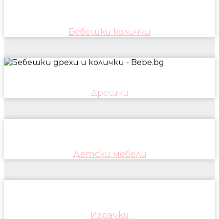
Бебешки колички
Дрешки
Детски мебели
Играчки