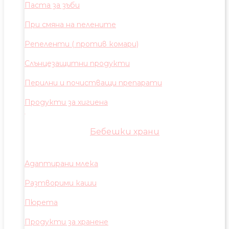
Паста за зъби
При смяна на пелените
Репеленти ( против комари)
Слънцезащитни продукти
Перилни и почистващи препарати
Продукти за хигиена
Бебешки храни
Адаптирани млека
Разтворими каши
Пюрета
Продукти за хранене