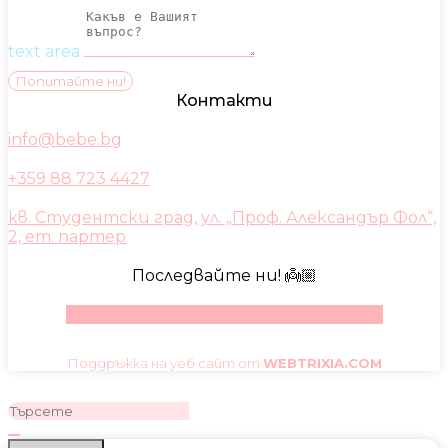
text area
Попитайте ни!
Контакти
info@bebe.bg
+359 88 723 4427
кв. Студентски град, ул. „Проф. Александър Фол“,
2, ет. партер
Последвайте ни! 👼🏼
Facebook
Instagram
Youtube
Pinterest
Поддръжка на уеб сайт от
WEBTRIXIA.COM