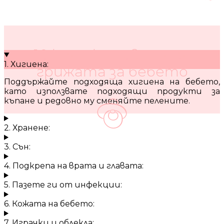
10 кратки съвета за
1. Хигиена:
грижата за бебето
Поддържайте подходяща хигиена на бебето,
като използвате подходящи продукти за
къпане и редовно му сменяйте пелените.
2. Хранене:
3. Сън:
4. Подкрепа на врата и главата:
5. Пазете ги от инфекции:
6. Кожата на бебето:
7. Играчки и облекла: