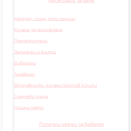
Аксесоари за бебе
Кенгуру, слинг, ерго раници
Колани за прохождане
Предпазители
Залъгалки и клипси
Биберони
Лигавици
Възглавнички, колани против колики
Слънчеви очила
Нощни лампи
Полезни уреди за бебето