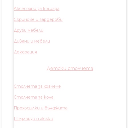
Аксесоари за кошара
Скринове и гардероби
Други мебели
Дивани и мебели
Декорация
Детски столчета
Столчета за хранене
Столчета за кола
Проходилки и бънджита
Шезлонзи и люлки