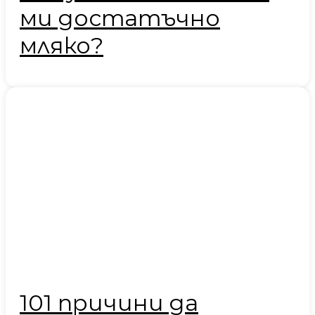
ми достатъчно
мляко?
101 причини да