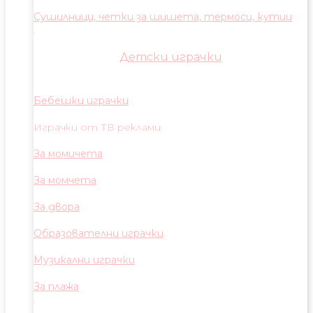
Сушилници, четки за шишета, термоси, кутии
Детски играчки
Бебешки играчки
Играчки от ТВ реклами
За момичета
За момчета
За двора
Образователни играчки
Музикални играчки
За плажа