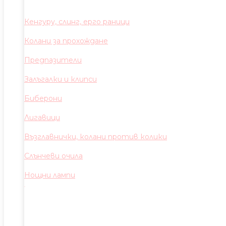
Кенгуру, слинг, ерго раници
Колани за прохождане
Предпазители
Залъгалки и клипси
Биберони
Лигавици
Възглавнички, колани против колики
Слънчеви очила
Нощни лампи