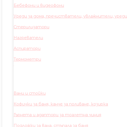
Бебефони и видеофони
Уреди за дома, пречистватели, увлажнители, уред
Стерилизатори
Нагреватели
Аспиратори
Термометри
Вани и стойки
Кофички за баня, канче за поливане, козирка
Гърнета и адаптори за тоалетна чиния
Подложки за вана, стъпала за баня