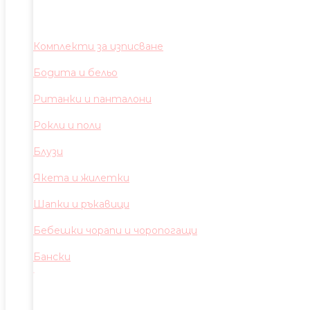
Комплекти за изписване
Бодита и бельо
Ританки и панталони
Рокли и поли
Блузи
Якета и жилетки
Шапки и ръкавици
Бебешки чорапи и чоропогащи
Бански