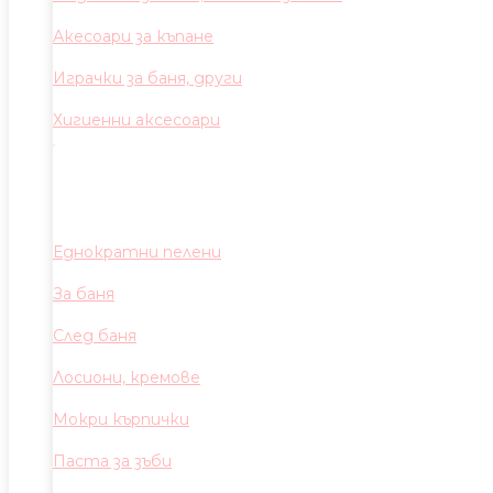
Акесоари за къпане
Играчки за баня, други
Хигиенни аксесоари
Еднократни пелени
За баня
След баня
Лосиони, кремове
Мокри кърпички
Паста за зъби