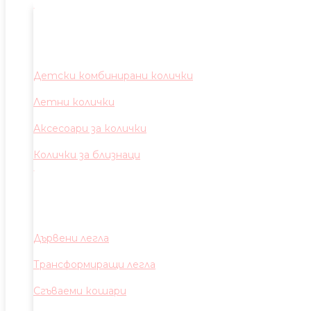
Детски комбинирани колички
Летни колички
Аксесоари за колички
Колички за близнаци
Дървени легла
Трансформиращи легла
Сгъваеми кошари