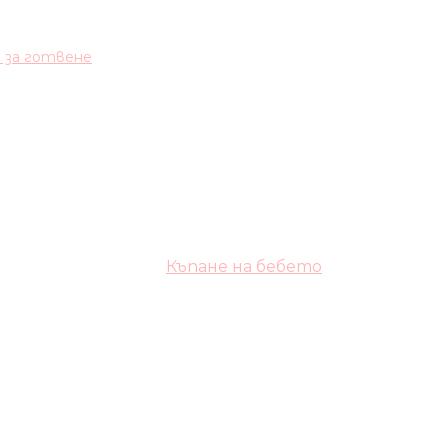
и за готвене
Къпане на бебето