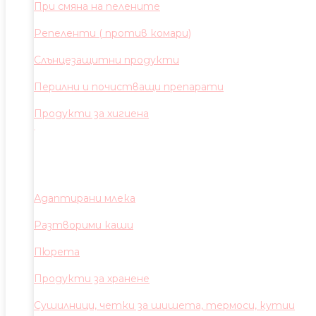
При смяна на пелените
Репеленти ( против комари)
Слънцезащитни продукти
Перилни и почистващи препарати
Продукти за хигиена
Адаптирани млека
Разтворими каши
Пюрета
Продукти за хранене
Сушилници, четки за шишета, термоси, кутии