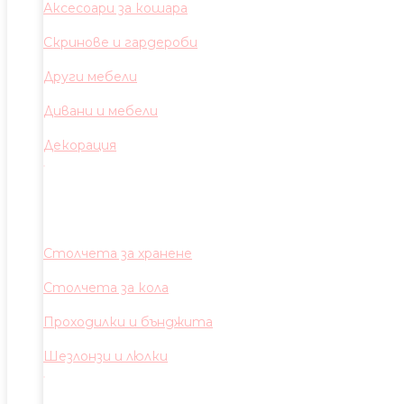
Аксесоари за кошара
Скринове и гардероби
Други мебели
Дивани и мебели
Декорация
Столчета за хранене
Столчета за кола
Проходилки и бънджита
Шезлонзи и люлки