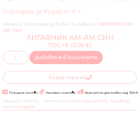
Подходящ за възраст: 0 +
Начало
/
Аксесоари за бебе
/
Лигавици
/ ЛИГАВНИК AM-
AM СИН
ЛИГАВНИК AM-AM СИН
7,00 лв. (3.58 €)
Добавяне в количката
Бърза поръчка
Плащане онлайн
Наложен платеж
Безплатна доставка над 100лв
Продукт #
36719
Категории
Аксесоари за бебе
,
Лигавици
Бранд
Cangaroo