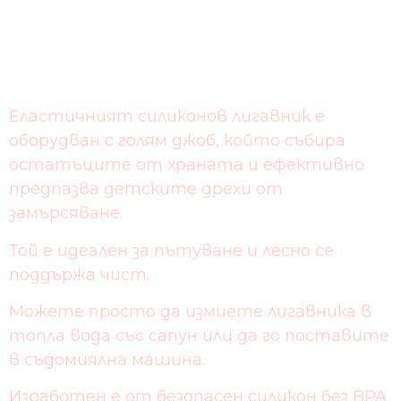
Еластичният силиконов лигавник е
оборудван с голям джоб, който събира
остатъците от храната и ефективно
предпазва детските дрехи от
замърсяване.
Той е идеален за пътуване и лесно се
поддържа чист.
Можете просто да измиете лигавника в
топла вода със сапун или да го поставите
в съдомиялна машина.
Изработен е от безопасен силикон без BPA.