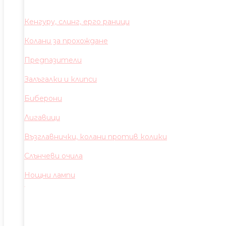
Кенгуру, слинг, ерго раници
Колани за прохождане
Предпазители
Залъгалки и клипси
Биберони
Лигавици
Възглавнички, колани против колики
Слънчеви очила
Нощни лампи