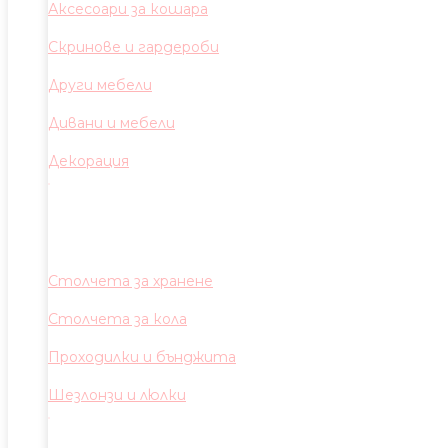
Аксесоари за кошара
Скринове и гардероби
Други мебели
Дивани и мебели
Декорация
Столчета за хранене
Столчета за кола
Проходилки и бънджита
Шезлонзи и люлки