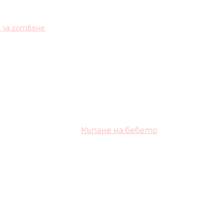
и за готвене
Къпане на бебето