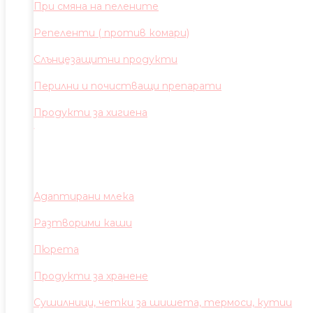
При смяна на пелените
Репеленти ( против комари)
Слънцезащитни продукти
Перилни и почистващи препарати
Продукти за хигиена
Адаптирани млека
Разтворими каши
Пюрета
Продукти за хранене
Сушилници, четки за шишета, термоси, кутии