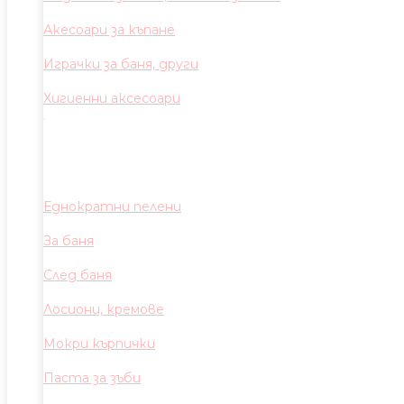
Акесоари за къпане
Играчки за баня, други
Хигиенни аксесоари
Еднократни пелени
За баня
След баня
Лосиони, кремове
Мокри кърпички
Паста за зъби