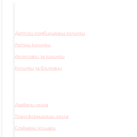
Детски комбинирани колички
Летни колички
Аксесоари за колички
Колички за близнаци
Дървени легла
Трансформиращи легла
Сгъваеми кошари