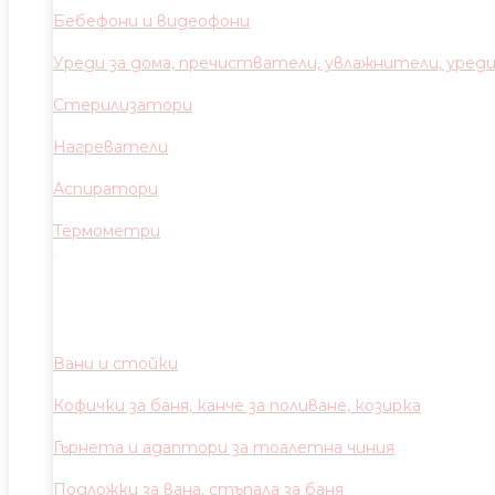
Бебефони и видеофони
Уреди за дома, пречистватели, увлажнители, уред
Стерилизатори
Нагреватели
Аспиратори
Термометри
Вани и стойки
Кофички за баня, канче за поливане, козирка
Гърнета и адаптори за тоалетна чиния
Подложки за вана, стъпала за баня