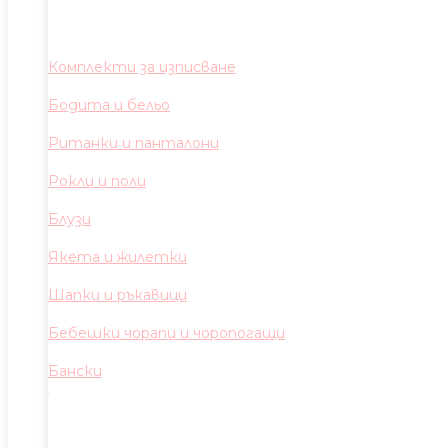
Комплекти за изписване
Бодита и бельо
Ританки и панталони
Рокли и поли
Блузи
Якета и жилетки
Шапки и ръкавици
Бебешки чорапи и чоропогащи
Бански