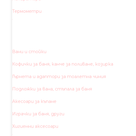
Термометри
Вани и стойки
Кофички за баня, канче за поливане, козирка
Гърнета и адаптори за тоалетна чиния
Подложки за вана, стъпала за баня
Акесоари за къпане
Играчки за баня, други
Хигиенни аксесоари