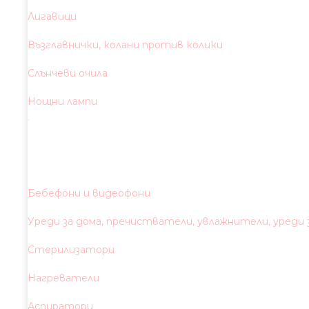
Лигавици
Възглавнички, колани против колики
Слънчеви очила
Нощни лампи
Бебефони и видеофони
Уреди за дома, пречистватели, увлажнители, уреди
Стерилизатори
Нагреватели
Аспиратори