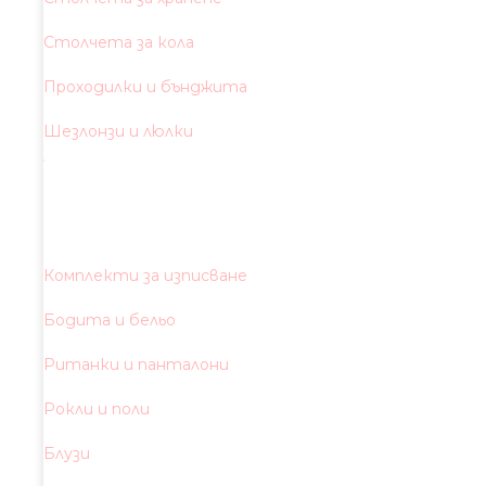
Столчета за кола
Проходилки и бънджита
Шезлонзи и люлки
Комплекти за изписване
Бодита и бельо
Ританки и панталони
Рокли и поли
Блузи