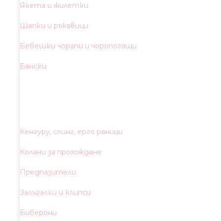
Якета и жилетки
Шапки и ръкавици
Бебешки чорапи и чоропогащи
Бански
Кенгуру, слинг, ерго раници
Колани за прохождане
Предпазители
Залъгалки и клипси
Биберони