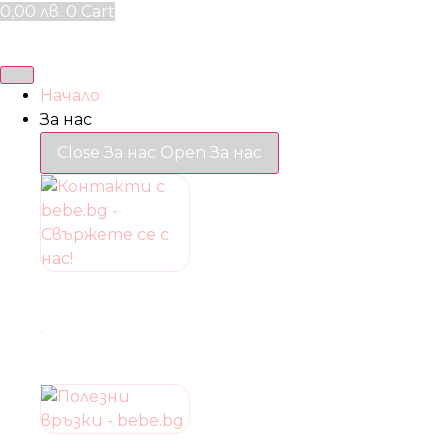
Skip
0,00
лв.
0
Cart
to
content
Начало
За нас
Close За нас
Open За нас