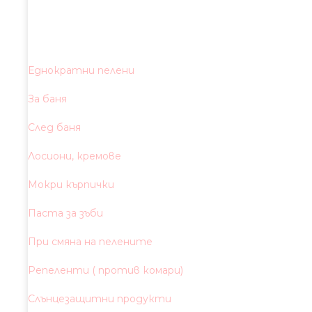
Еднократни пелени
За баня
След баня
Лосиони, кремове
Мокри кърпички
Паста за зъби
При смяна на пелените
Репеленти ( против комари)
Слънцезащитни продукти