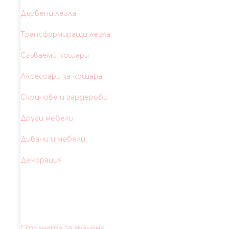
Дървени легла
Трансформиращи легла
Сгъваеми кошари
Аксесоари за кошара
Скринове и гардероби
Други мебели
Дивани и мебели
Декорация
Столчета за хранене