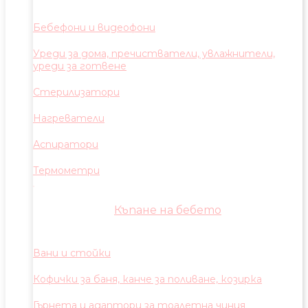
Бебефони и видеофони
Уреди за дома, пречистватели, увлажнители,
уреди за готвене
Стерилизатори
Нагреватели
Аспиратори
Термометри
Къпане на бебето
Вани и стойки
Кофички за баня, канче за поливане, козирка
Гърнета и адаптори за тоалетна чиния