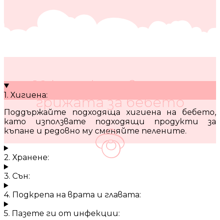
10 кратки съвета за
1. Хигиена:
грижата за бебето
Поддържайте подходяща хигиена на бебето,
като използвате подходящи продукти за
къпане и редовно му сменяйте пелените.
2. Хранене:
3. Сън:
4. Подкрепа на врата и главата:
5. Пазете ги от инфекции: