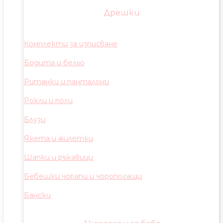
Дрешки
Комплекти за изписване
Бодита и бельо
Ританки и панталони
Рокли и поли
Блузи
Якета и жилетки
Шапки и ръкавици
Бебешки чорапи и чоропогащи
Бански