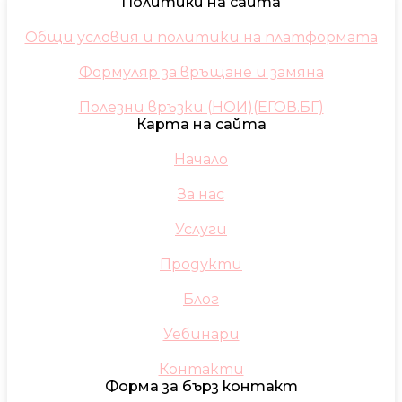
Политики на сайта
Общи условия и политики на платформата
Формуляр за връщане и замяна
Полезни връзки (НОИ)(ЕГОВ.БГ)
Карта на сайта
Начало
За нас
Услуги
Продукти
Блог
Уебинари
Контакти
Форма за бърз контакт