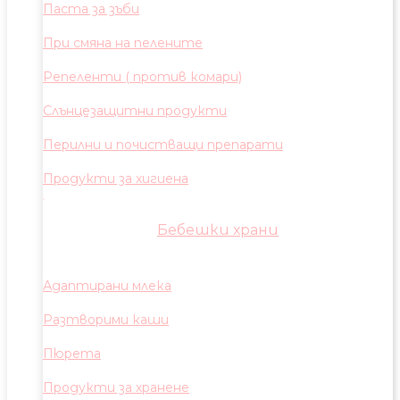
Паста за зъби
При смяна на пелените
Репеленти ( против комари)
Слънцезащитни продукти
Перилни и почистващи препарати
Продукти за хигиена
Бебешки храни
Адаптирани млека
Разтворими каши
Пюрета
Продукти за хранене