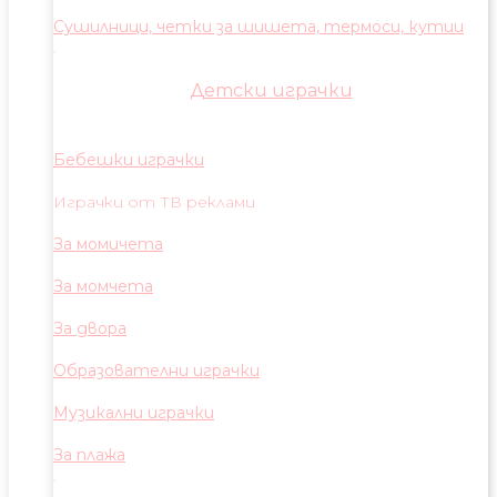
Сушилници, четки за шишета, термоси, кутии
Детски играчки
Бебешки играчки
Играчки от ТВ реклами
За момичета
За момчета
За двора
Образователни играчки
Музикални играчки
За плажа