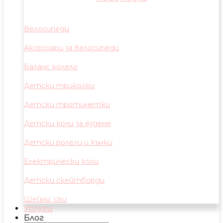
Велосипеди
Аксесоари за велосипеди
Баланс колело
Детски триколки
Детски тротинетки
Детски коли за яздене
Детски ролели и кънки
Електрически коли
Детски скейтборди
Шейни, ски
Услуги
Блог