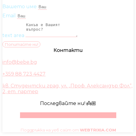
Вашето име
Email
text area
Попитайте ни!
Контакти
info@bebe.bg
+359 88 723 4427
кв. Студентски град, ул. „Проф. Александър Фол“,
2, ет. партер
Последвайте ни! 👼🏼
Facebook
Instagram
Youtube
Pinterest
Поддръжка на уеб сайт от
WEBTRIXIA.COM