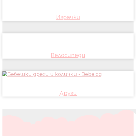
Играчки
Велосипеди
Други