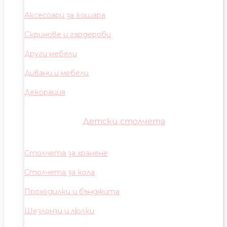
Аксесоари за кошара
Скринове и гардероби
Други мебели
Дивани и мебели
Декорация
Детски столчета
Столчета за хранене
Столчета за кола
Проходилки и бънджита
Шезлонзи и люлки