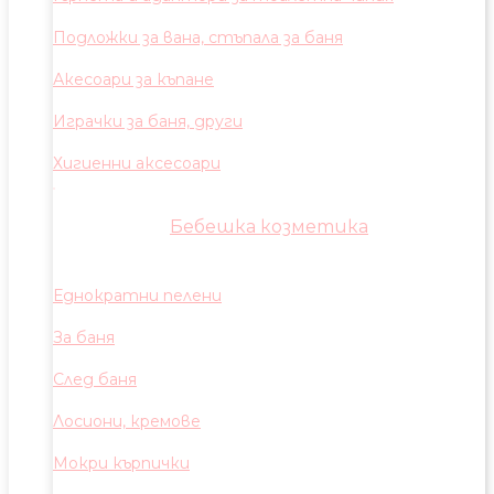
Подложки за вана, стъпала за баня
Акесоари за къпане
Играчки за баня, други
Хигиенни аксесоари
Бебешка козметика
Еднократни пелени
За баня
След баня
Лосиони, кремове
Мокри кърпички