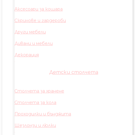
Аксесоари за кошара
Скринове и гардероби
Други мебели
Дивани и мебели
Декорация
Детски столчета
Столчета за хранене
Столчета за кола
Проходилки и бънджита
Шезлонзи и люлки