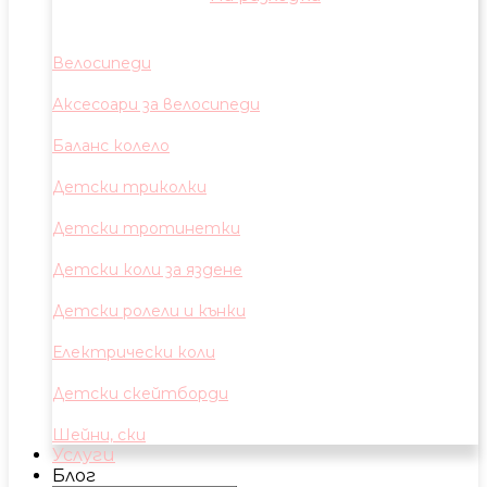
Велосипеди
Аксесоари за велосипеди
Баланс колело
Детски триколки
Детски тротинетки
Детски коли за яздене
Детски ролели и кънки
Електрически коли
Детски скейтборди
Шейни, ски
Услуги
Блог