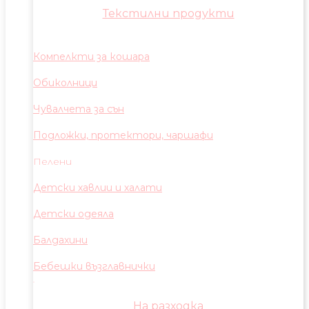
Текстилни продукти
Компелкти за кошара
Обиколници
Чувалчета за сън
Подложки, протектори, чаршафи
Пелени
Детски хавлии и халати
Детски одеяла
Балдахини
Бебешки възглавнички
На разходка