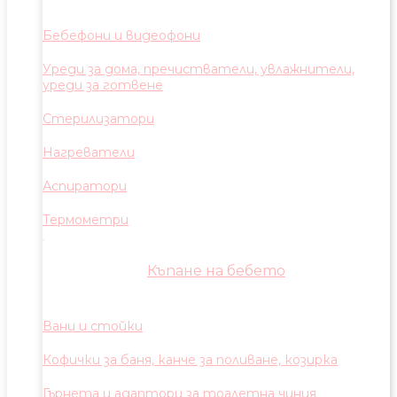
Бебефони и видеофони
Уреди за дома, пречистватели, увлажнители,
уреди за готвене
Стерилизатори
Нагреватели
Аспиратори
Термометри
Къпане на бебето
Вани и стойки
Кофички за баня, канче за поливане, козирка
Гърнета и адаптори за тоалетна чиния