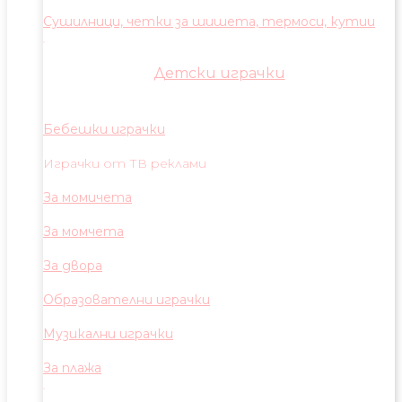
Сушилници, четки за шишета, термоси, кутии
Детски играчки
Бебешки играчки
Играчки от ТВ реклами
За момичета
За момчета
За двора
Образователни играчки
Музикални играчки
За плажа