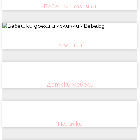
Бебешки колички
Дрешки
Детски мебели
Играчки