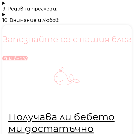
9. Редовни прегледи:
10. Внимание и любов:
Запознайте се с нашия блог
Към блога
Получава ли бебето
ми достатъчно