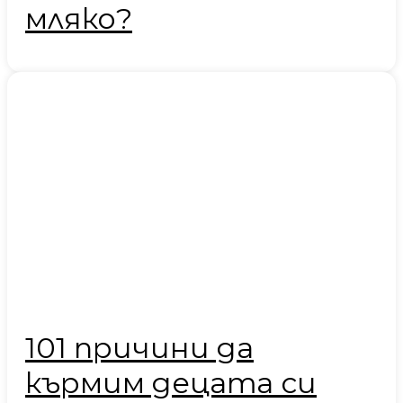
мляко?
101 причини да
кърмим децата си