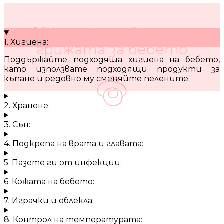
10 кратки съвета за
1. Хигиена:
грижата за бебето
Поддържайте подходяща хигиена на бебето,
като използвате подходящи продукти за
къпане и редовно му сменяйте пелените.
2. Хранене:
3. Сън:
4. Подкрепа на врата и главата:
5. Пазете ги от инфекции:
6. Кожата на бебето:
7. Играчки и облекла:
8. Контрол на температурата: