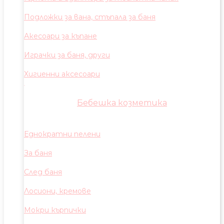
Подложки за вана, стъпала за баня
Акесоари за къпане
Играчки за баня, други
Хигиенни аксесоари
Бебешка козметика
Еднократни пелени
За баня
След баня
Лосиони, кремове
Мокри кърпички