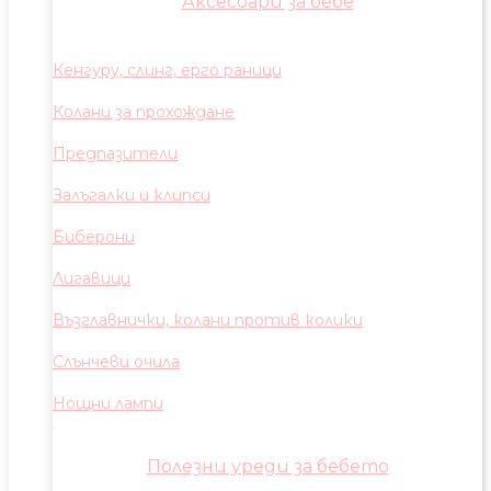
Аксесоари за бебе
Кенгуру, слинг, ерго раници
Колани за прохождане
Предпазители
Залъгалки и клипси
Биберони
Лигавици
Възглавнички, колани против колики
Слънчеви очила
Нощни лампи
Полезни уреди за бебето