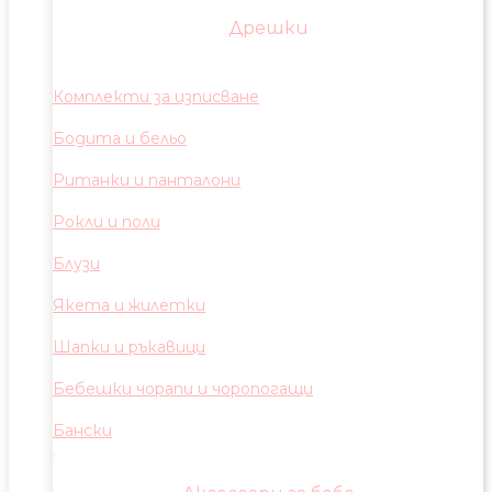
Дрешки
Комплекти за изписване
Бодита и бельо
Ританки и панталони
Рокли и поли
Блузи
Якета и жилетки
Шапки и ръкавици
Бебешки чорапи и чоропогащи
Бански