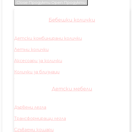
Close Продукти
Open Продукти
Бебешки колички
Детски комбинирани колички
Летни колички
Аксесоари за колички
Колички за близнаци
Детски мебели
Дървени легла
Трансформиращи легла
Сгъваеми кошари