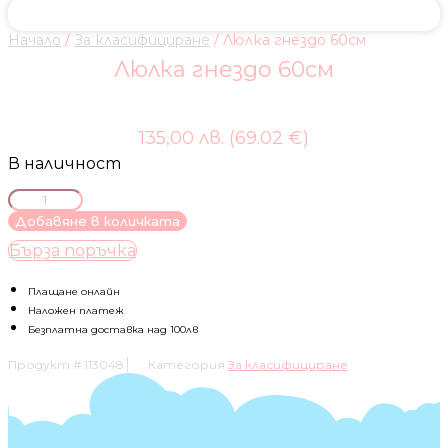
Начало
/
За класифициране
/ Люлка гнездо 60см
Люлка гнездо 60см
135,00 лв. (69.02 €)
В наличност
количество
за
Добавяне в количката
Люлка
Бърза поръчка
гнездо
60см
Плащане онлайн
Наложен платеж
Безплатна доставка над 100лв
Продукт #
113048
Категория
За класифициране