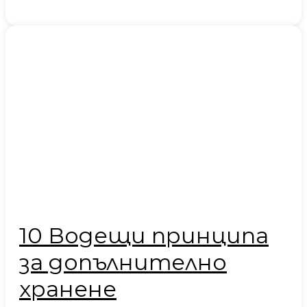
10 Водещи принципа
за допълнително
хранене