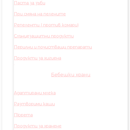
Паста за зъби
При смяна на пелените
Репеленти ( против комари)
Слънцезащитни продукти
Перилни и почистващи препарати
Продукти за хигиена
Бебешки храни
Адаптирани млека
Разтворими каши
Пюрета
Продукти за хранене