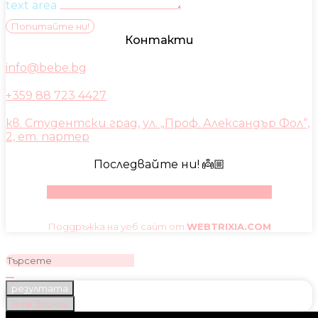
text area
Попитайте ни!
Контакти
info@bebe.bg
+359 88 723 4427
кв. Студентски град, ул. „Проф. Александър Фол“,
2, ет. партер
Последвайте ни! 👼🏼
Facebook
Instagram
Youtube
Pinterest
Поддръжка на уеб сайт от
WEBTRIXIA.COM
резултата
Виж всички