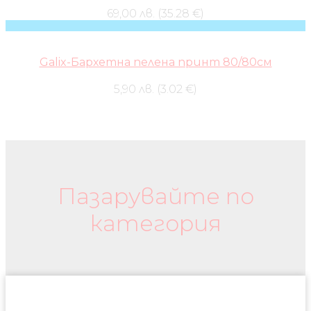
69,00 лв. (35.28 €)
Galix-Бархетна пелена принт 80/80см
5,90 лв. (3.02 €)
Бебешки колички и дрехи
Пазарувайте по
категория