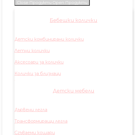
Close Продукти
Open Продукти
Бебешки колички
Детски комбинирани колички
Летни колички
Аксесоари за колички
Колички за близнаци
Детски мебели
Дървени легла
Трансформиращи легла
Сгъваеми кошари