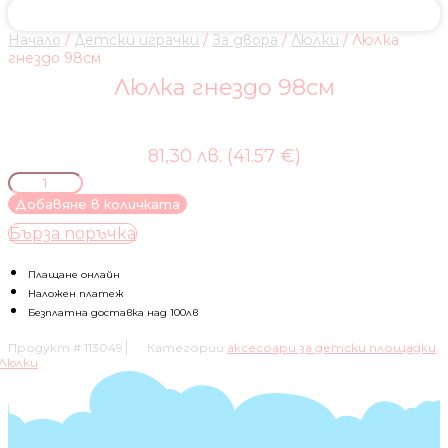
Начало
/
Детски играчки
/
За двора
/
Люлки
/ Люлка
гнездо 98см
Люлка гнездо 98см
81,30 лв. (41.57 €)
количество
за
Добавяне в количката
Люлка
Бърза поръчка
гнездо
98см
Плащане онлайн
Наложен платеж
Безплатна доставка над 100лв
Продукт #
113049
Категории
аксесоари за детски площадки
,
Люлки