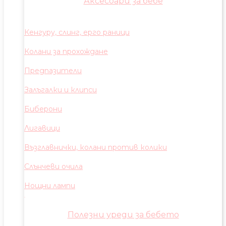
Аксесоари за бебе
Кенгуру, слинг, ерго раници
Колани за прохождане
Предпазители
Залъгалки и клипси
Биберони
Лигавици
Възглавнички, колани против колики
Слънчеви очила
Нощни лампи
Полезни уреди за бебето