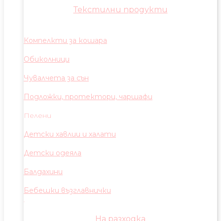
Текстилни продукти
Компелкти за кошара
Обиколници
Чувалчета за сън
Подложки, протектори, чаршафи
Пелени
Детски хавлии и халати
Детски одеяла
Балдахини
Бебешки възглавнички
На разходка