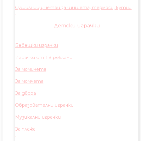
Сушилници, четки за шишета, термоси, кутии
Детски играчки
Бебешки играчки
Играчки от ТВ реклами
За момичета
За момчета
За двора
Образователни играчки
Музикални играчки
За плажа