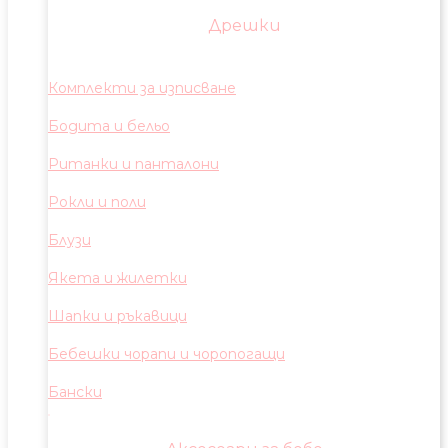
Дрешки
Комплекти за изписване
Бодита и бельо
Ританки и панталони
Рокли и поли
Блузи
Якета и жилетки
Шапки и ръкавици
Бебешки чорапи и чоропогащи
Бански