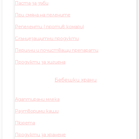
Паста за зъби
При смяна на пелените
Репеленти ( против комари)
Слънцезащитни продукти
Перилни и почистващи препарати
Продукти за хигиена
Бебешки храни
Адаптирани млека
Разтворими каши
Пюрета
Продукти за хранене