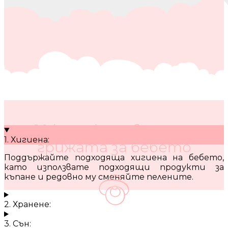
10 кратки съвета за
1. Хигиена:
грижата за бебето
Поддържайте подходяща хигиена на бебето,
като използвате подходящи продукти за
къпане и редовно му сменяйте пелените.
2. Хранене:
3. Сън: