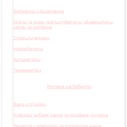
Бебефони и видеофони
Уреди за дома, пречистватели, увлажнители,
уреди за готвене
Стерилизатори
Нагреватели
Аспиратори
Термометри
Къпане на бебето
Вани и стойки
Кофички за баня, канче за поливане, козирка
Гърнета и адаптори за тоалетна чиния