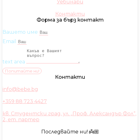
Уебинари
Контакти
Форма за бърз контакт
Вашето име
Email
text area
Попитайте ни!
Контакти
info@bebe.bg
+359 88 723 4427
кв. Студентски град, ул. „Проф. Александър Фол“,
2, ет. партер
Последвайте ни! 👼🏼