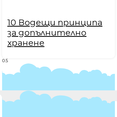
10 Водещи принципа
за допълнително
хранене