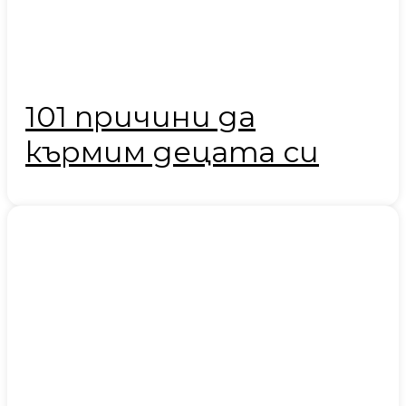
101 причини да
кърмим децата си