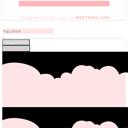
Facebook
Instagram
Youtube
Pinterest
Поддръжка на уеб сайт от
WEBTRIXIA.COM
резултата
Виж всички