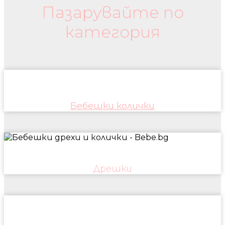
Пазарувайте по
категория
Бебешки колички
Дрешки