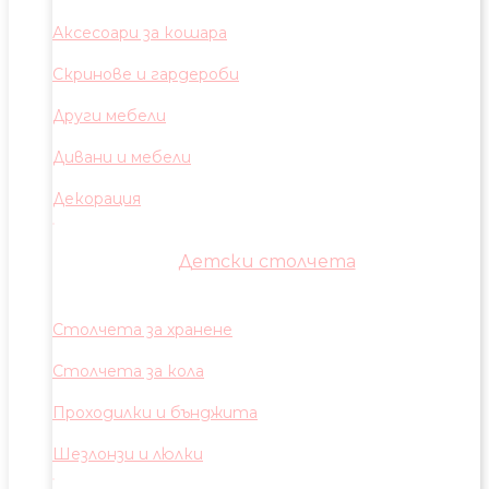
Аксесоари за кошара
Скринове и гардероби
Други мебели
Дивани и мебели
Декорация
Детски столчета
Столчета за хранене
Столчета за кола
Проходилки и бънджита
Шезлонзи и люлки