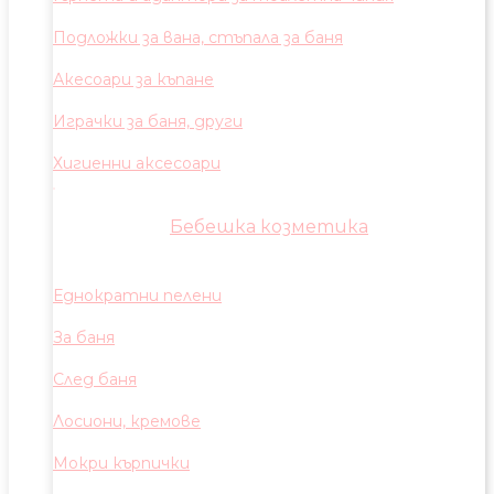
Подложки за вана, стъпала за баня
Акесоари за къпане
Играчки за баня, други
Хигиенни аксесоари
Бебешка козметика
Еднократни пелени
За баня
След баня
Лосиони, кремове
Мокри кърпички