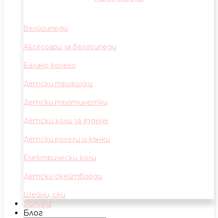
Велосипеди
Аксесоари за велосипеди
Баланс колело
Детски триколки
Детски тротинетки
Детски коли за яздене
Детски ролели и кънки
Електрически коли
Детски скейтборди
Шейни, ски
Услуги
Блог