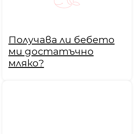
Получава ли бебето
ми достатъчно
мляко?