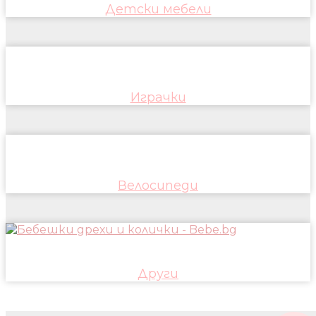
Детски мебели
Играчки
Велосипеди
Други