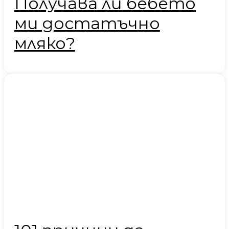
Получава ли бебето
ми достатъчно
мляко?