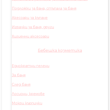
Подложки за вана, стъпала за баня
Акесоари за къпане
Играчки за баня, други
Хигиенни аксесоари
Бебешка козметика
Еднократни пелени
За баня
След баня
Лосиони, кремове
Мокри кърпички