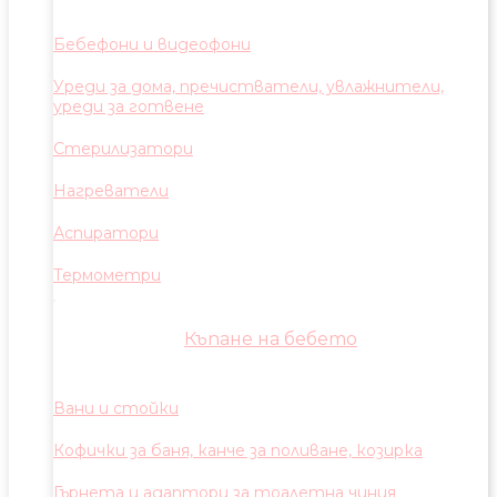
Бебефони и видеофони
Уреди за дома, пречистватели, увлажнители,
уреди за готвене
Стерилизатори
Нагреватели
Аспиратори
Термометри
Къпане на бебето
Вани и стойки
Кофички за баня, канче за поливане, козирка
Гърнета и адаптори за тоалетна чиния