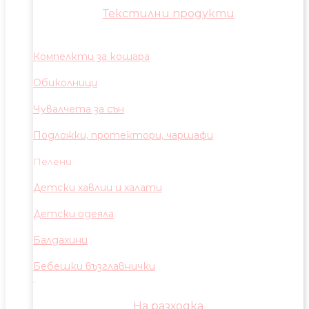
Текстилни продукти
Компелкти за кошара
Обиколници
Чувалчета за сън
Подложки, протектори, чаршафи
Пелени
Детски хавлии и халати
Детски одеяла
Балдахини
Бебешки възглавнички
На разходка