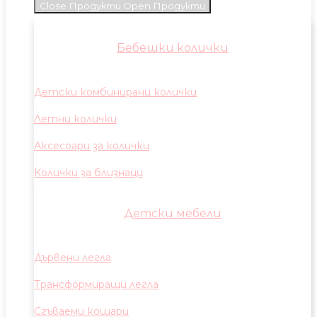
Close Продукти
Open Продукти
Бебешки колички
Детски комбинирани колички
Летни колички
Аксесоари за колички
Колички за близнаци
Детски мебели
Дървени легла
Трансформиращи легла
Сгъваеми кошари