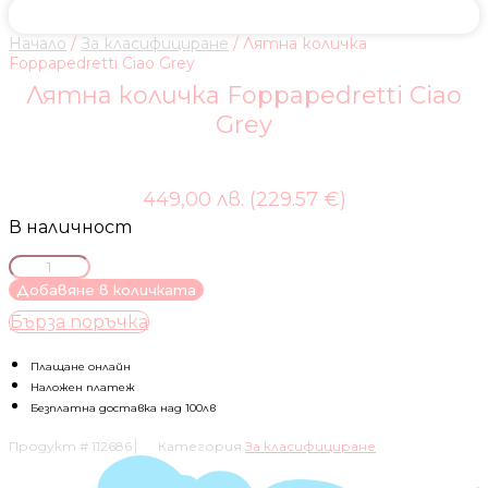
Начало
/
За класифициране
/ Лятна количка
Foppapedretti Ciao Grey
Лятна количка Foppapedretti Ciao
Grey
449,00 лв. (229.57 €)
В наличност
количество
за
Добавяне в количката
Лятна
Бърза поръчка
количка
Foppapedretti
Ciao
Плащане онлайн
Grey
Наложен платеж
Безплатна доставка над 100лв
Продукт #
112686
Категория
За класифициране