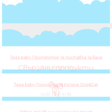
Tega baby-Протектор за поставка за вана
Свързани продукти
12,20 лв. (6.24 €)
Tega baby-Подложка за къпане Dog&Cat
14,50 лв. (7.41 €)
Adbor-ръкавици за количка полар