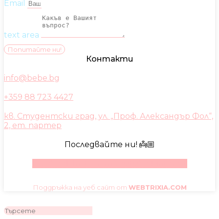
Email
text area
Попитайте ни!
Контакти
info@bebe.bg
+359 88 723 4427
кв. Студентски град, ул. „Проф. Александър Фол“,
2, ет. партер
Последвайте ни! 👼🏼
Facebook
Instagram
Youtube
Pinterest
Поддръжка на уеб сайт от
WEBTRIXIA.COM