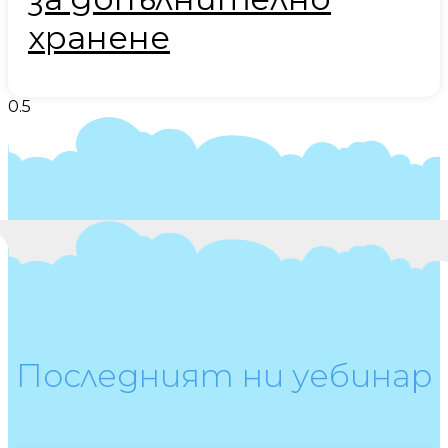
хранене
Последният ни уебинар