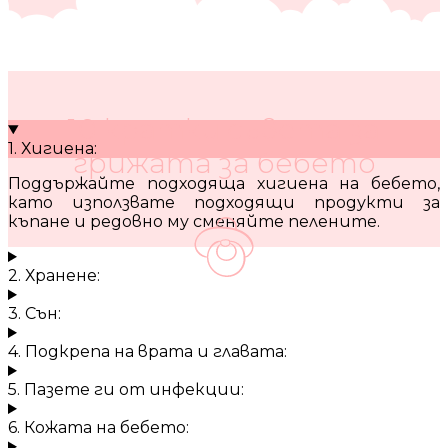
10 кратки съвета за
1. Хигиена:
грижата за бебето
Поддържайте подходяща хигиена на бебето,
като използвате подходящи продукти за
къпане и редовно му сменяйте пелените.
2. Хранене:
3. Сън:
4. Подкрепа на врата и главата:
5. Пазете ги от инфекции:
6. Кожата на бебето: