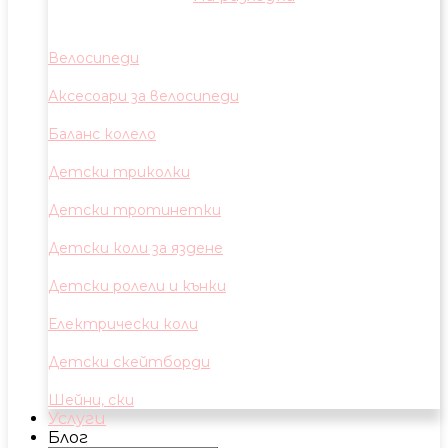
Велосипеди
Аксесоари за велосипеди
Баланс колело
Детски триколки
Детски тротинетки
Детски коли за яздене
Детски ролели и кънки
Електрически коли
Детски скейтборди
Шейни, ски
Услуги
Блог