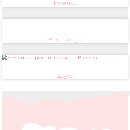
Играчки
Велосипеди
Други