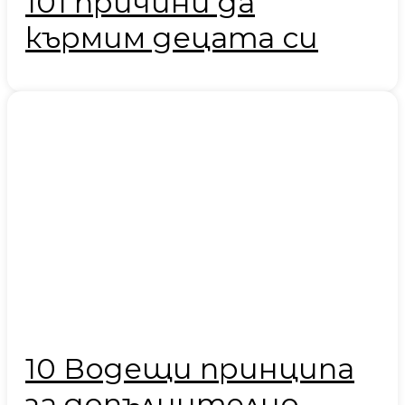
101 причини да
кърмим децата си
10 Водещи принципа
за допълнително