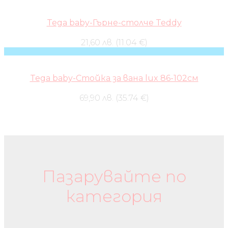
Tega baby-Гърне-столче Teddy
21,60 лв. (11.04 €)
Tega baby-Стойка за вана lux 86-102см
69,90 лв. (35.74 €)
Бебешки колички и дрехи
Пазарувайте по
категория