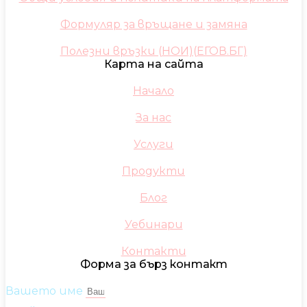
Формуляр за връщане и замяна
Полезни връзки (НОИ)(ЕГОВ.БГ)
Карта на сайта
Начало
За нас
Услуги
Продукти
Блог
Уебинари
Контакти
Форма за бърз контакт
Вашето име