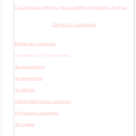
Сушилници, четки за шишета, термоси, кутии
Детски играчки
Бебешки играчки
Играчки от ТВ реклами
За момичета
За момчета
За двора
Образователни играчки
Музикални играчки
За плажа