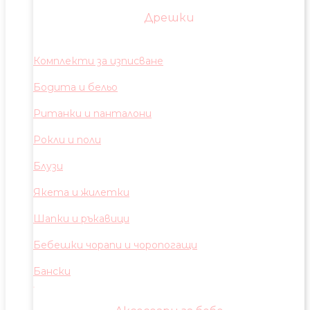
Дрешки
Комплекти за изписване
Бодита и бельо
Ританки и панталони
Рокли и поли
Блузи
Якета и жилетки
Шапки и ръкавици
Бебешки чорапи и чоропогащи
Бански