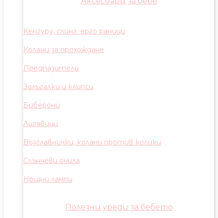
Аксесоари за бебе
Кенгуру, слинг, ерго раници
Колани за прохождане
Предпазители
Залъгалки и клипси
Биберони
Лигавици
Възглавнички, колани против колики
Слънчеви очила
Нощни лампи
Полезни уреди за бебето