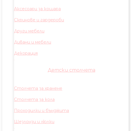
Аксесоари за кошара
Скринове и гардероби
Други мебели
Дивани и мебели
Декорация
Детски столчета
Столчета за хранене
Столчета за кола
Проходилки и бънджита
Шезлонзи и люлки