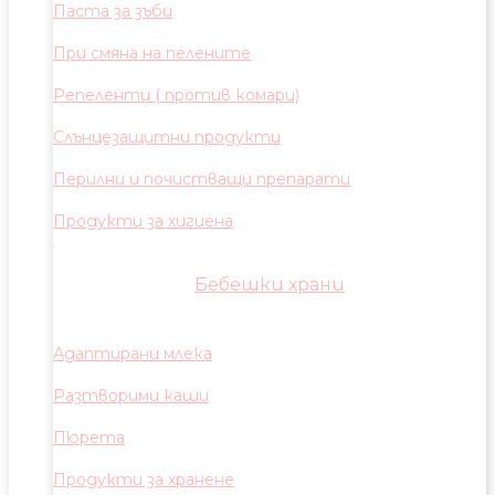
Паста за зъби
При смяна на пелените
Репеленти ( против комари)
Слънцезащитни продукти
Перилни и почистващи препарати
Продукти за хигиена
Бебешки храни
Адаптирани млека
Разтворими каши
Пюрета
Продукти за хранене