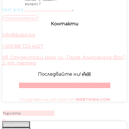
text area
Попитайте ни!
Контакти
info@bebe.bg
+359 88 723 4427
кв. Студентски град, ул. „Проф. Александър Фол“,
2, ет. партер
Последвайте ни! 👼🏼
Facebook
Instagram
Youtube
Pinterest
Поддръжка на уеб сайт от
WEBTRIXIA.COM
резултата