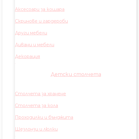
Аксесоари за кошара
Скринове и гардероби
Други мебели
Дивани и мебели
Декорация
Детски столчета
Столчета за хранене
Столчета за кола
Проходилки и бънджита
Шезлонзи и люлки