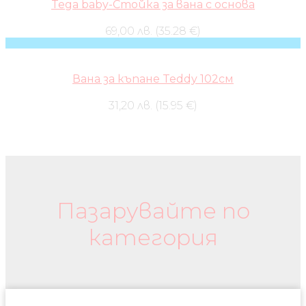
Tega baby-Стойка за вана с основа
69,00 лв. (35.28 €)
Вана за къпане Teddy 102см
31,20 лв. (15.95 €)
Бебешки колички и дрехи
Пазарувайте по
категория