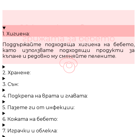
10 кратки съвета за
1. Хигиена:
грижата за бебето
Поддържайте подходяща хигиена на бебето,
като използвате подходящи продукти за
къпане и редовно му сменяйте пелените.
2. Хранене:
3. Сън:
4. Подкрепа на врата и главата:
5. Пазете ги от инфекции:
6. Кожата на бебето:
7. Играчки и облекла: