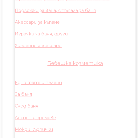
Подложки за вана, стъпала за баня
Акесоари за къпане
Играчки за баня, други
Хигиенни аксесоари
Бебешка козметика
Еднократни пелени
За баня
След баня
Лосиони, кремове
Мокри кърпички