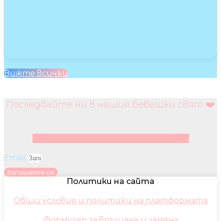
Вижте всички
Последвайте ни в нашия бебешки свят ❤️
Facebook
Instagram
Youtube
Pinterest
Email
Запишете се
Политики на сайта
Общи условия и политики на платформата
Формуляр за връщане и замяна