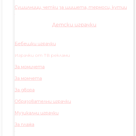
Сушилници, четки за шишета, термоси, кутии
Детски играчки
Бебешки играчки
Играчки от ТВ реклами
За момичета
За момчета
За двора
Образователни играчки
Музикални играчки
За плажа