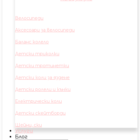
Велосипеди
Аксесоари за велосипеди
Баланс колело
Детски триколки
Детски тротинетки
Детски коли за яздене
Детски ролели и кънки
Електрически коли
Детски скейтборди
Шейни, ски
Услуги
Блог