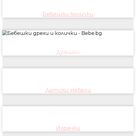
Бебешки колички
Дрешки
Детски мебели
Играчки