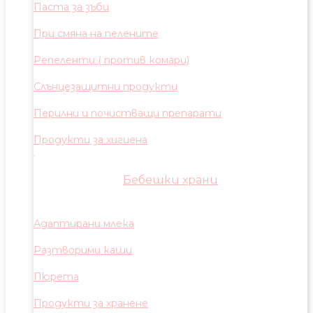
Паста за зъби
При смяна на пелените
Репеленти ( против комари)
Слънцезащитни продукти
Перилни и почистващи препарати
Продукти за хигиена
Бебешки храни
Адаптирани млека
Разтворими каши
Пюрета
Продукти за хранене