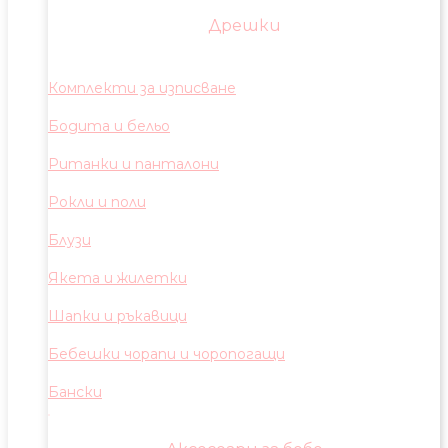
Дрешки
Комплекти за изписване
Бодита и бельо
Ританки и панталони
Рокли и поли
Блузи
Якета и жилетки
Шапки и ръкавици
Бебешки чорапи и чоропогащи
Бански