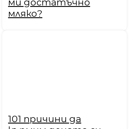
ми достатъчно
мляко?
101 причини да