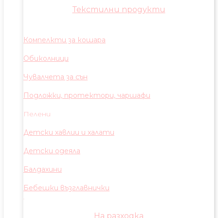
Текстилни продукти
Компелкти за кошара
Обиколници
Чувалчета за сън
Подложки, протектори, чаршафи
Пелени
Детски хавлии и халати
Детски одеяла
Балдахини
Бебешки възглавнички
На разходка