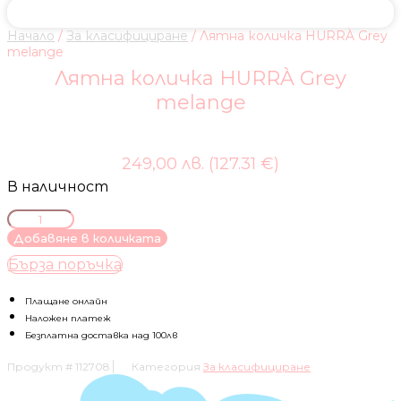
Начало
/
За класифициране
/ Лятна количка HURRÀ Grey
melange
Лятна количка HURRÀ Grey
melange
249,00 лв. (127.31 €)
В наличност
количество
за
Добавяне в количката
Лятна
Бърза поръчка
количка
HURRÀ
Grey
Плащане онлайн
melange
Наложен платеж
Безплатна доставка над 100лв
Продукт #
112708
Категория
За класифициране