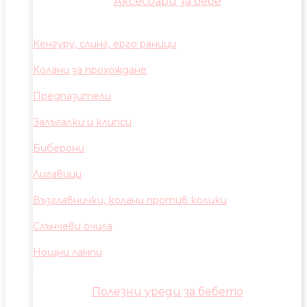
Аксесоари за бебе
Кенгуру, слинг, ерго раници
Колани за прохождане
Предпазители
Залъгалки и клипси
Биберони
Лигавици
Възглавнички, колани против колики
Слънчеви очила
Нощни лампи
Полезни уреди за бебето