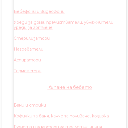
Бебефони и видеофони
Уреди за дома, пречистватели, увлажнители,
уреди за готвене
Стерилизатори
Нагреватели
Аспиратори
Термометри
Къпане на бебето
Вани и стойки
Кофички за баня, канче за поливане, козирка
Гърнета и адаптори за тоалетна чиния