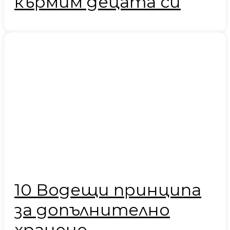
кърмим децата си
10 Водещи принципа
за допълнително
хранене