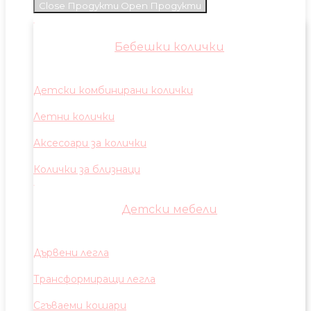
Close Продукти
Open Продукти
Бебешки колички
Детски комбинирани колички
Летни колички
Аксесоари за колички
Колички за близнаци
Детски мебели
Дървени легла
Трансформиращи легла
Сгъваеми кошари