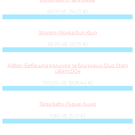
66,90 лв. (34.21 €)
3toysm-Люлка бип-бип
38,70 лв. (19.79 €)
Adbor-Бебешка количка за близнаци Duo Stars
цвят:D04
1190,00 лв. (608.44 €)
Tega baby-Гърне Дино
9,80 лв. (5.01 €)