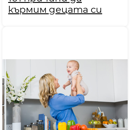
кърмим децата си