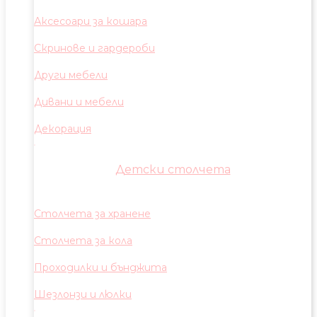
Аксесоари за кошара
Скринове и гардероби
Други мебели
Дивани и мебели
Декорация
Детски столчета
Столчета за хранене
Столчета за кола
Проходилки и бънджита
Шезлонзи и люлки