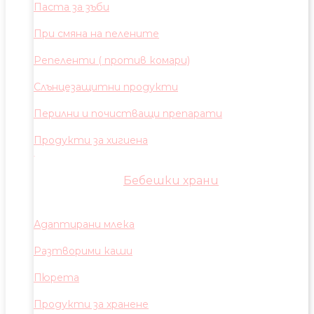
Паста за зъби
При смяна на пелените
Репеленти ( против комари)
Слънцезащитни продукти
Перилни и почистващи препарати
Продукти за хигиена
Бебешки храни
Адаптирани млека
Разтворими каши
Пюрета
Продукти за хранене