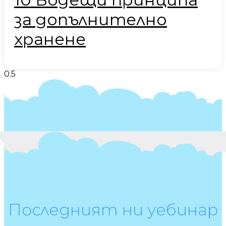
за допълнително
хранене
Последният ни уебинар