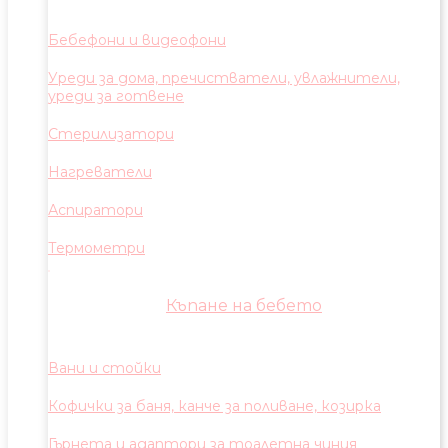
Бебефони и видеофони
Уреди за дома, пречистватели, увлажнители,
уреди за готвене
Стерилизатори
Нагреватели
Аспиратори
Термометри
Къпане на бебето
Вани и стойки
Кофички за баня, канче за поливане, козирка
Гърнета и адаптори за тоалетна чиния