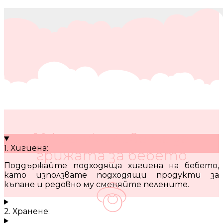
10 кратки съвета за
1. Хигиена:
грижата за бебето
Поддържайте подходяща хигиена на бебето,
като използвате подходящи продукти за
къпане и редовно му сменяйте пелените.
2. Хранене: