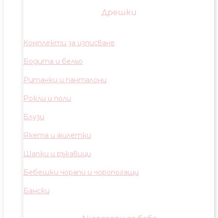
Дрешки
Комплекти за изписване
Бодита и бельо
Ританки и панталони
Рокли и поли
Блузи
Якета и жилетки
Шапки и ръкавици
Бебешки чорапи и чоропогащи
Бански