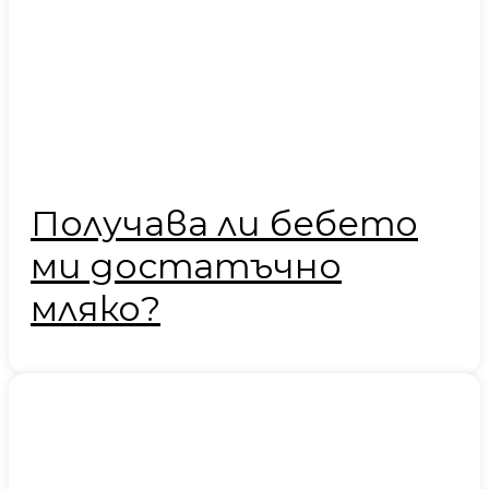
Получава ли бебето
ми достатъчно
мляко?