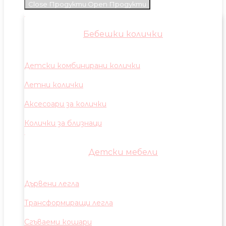
Close Продукти
Open Продукти
Бебешки колички
Детски комбинирани колички
Летни колички
Аксесоари за колички
Колички за близнаци
Детски мебели
Дървени легла
Трансформиращи легла
Сгъваеми кошари