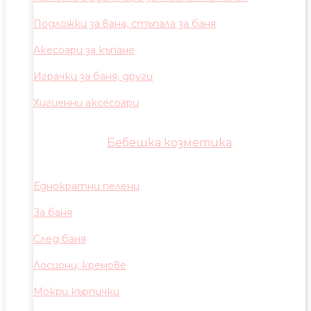
Подложки за вана, стъпала за баня
Акесоари за къпане
Играчки за баня, други
Хигиенни аксесоари
Бебешка козметика
Еднократни пелени
За баня
След баня
Лосиони, кремове
Мокри кърпички