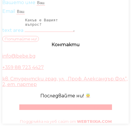
Вашето име
Email
text area
Попитайте ни!
Контакти
info@bebe.bg
+359 88 723 4427
кв. Студентски град, ул. „Проф. Александър Фол“,
2, ет. партер
Последвайте ни!
Facebook
Instagram
Youtube
Pinterest
Поддръжка на уеб сайт от
WEBTRIXIA.COM