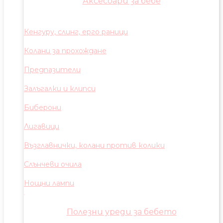
Аксесоари за бебе
Кенгуру, слинг, ерго раници
Колани за прохождане
Предпазители
Залъгалки и клипси
Биберони
Лигавици
Възглавнички, колани против колики
Слънчеви очила
Нощни лампи
Полезни уреди за бебето