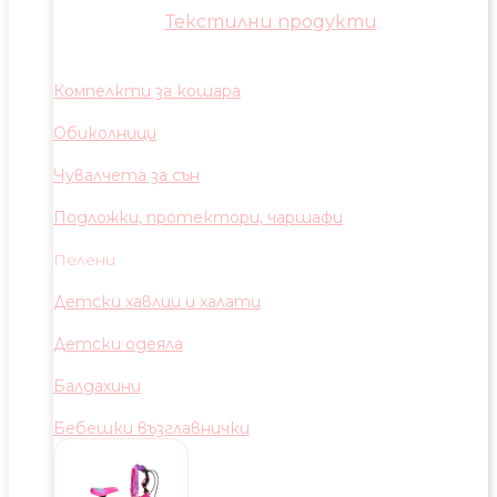
Текстилни продукти
Компелкти за кошара
Обиколници
Чувалчета за сън
Подложки, протектори, чаршафи
Пелени
Детски хавлии и халати
Детски одеяла
Балдахини
Бебешки възглавнички