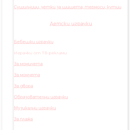
Сушилници, четки за шишета, термоси, кутии
Детски играчки
Бебешки играчки
Играчки от ТВ реклами
За момичета
За момчета
За двора
Образователни играчки
Музикални играчки
За плажа