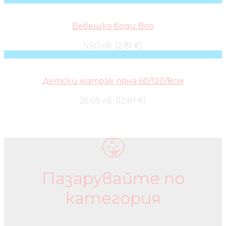
Бебешко боди Boo
5,50 лв. (2.81 €)
Детски матрак пяна 60/120/8см
25,05 лв. (12.81 €)
Бебешки колички и дрехи
Пазарувайте по
категория