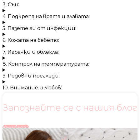
3. Сън:
4. Подкрепа на врата и главата:
5. Пазете ги от инфекции:
6. Кожата на бебето:
7. Играчки и облекла:
8. Контрол на температурата:
9. Редовни прегледи:
10. Внимание и любов:
Запознайте се с нашия блог
Към блога