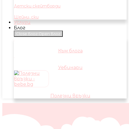
Детски скейтборди
Шейни, ски
Услуги
Блог
Close Блог
Open Блог
Към блога
Уебинари
Полезни връзки