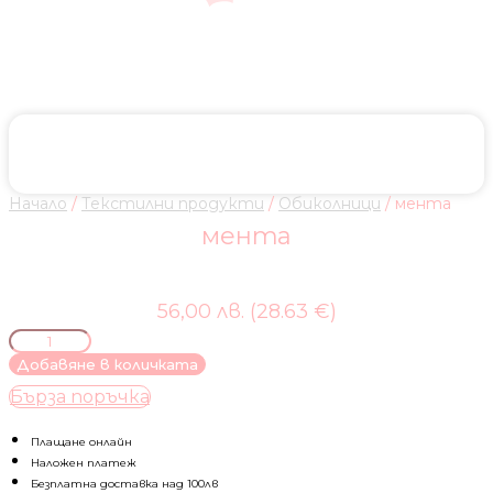
Начало
/
Текстилни продукти
/
Обиколници
/ мента
мента
56,00 лв. (28.63 €)
количество
за
Добавяне в количката
мента
Бърза поръчка
Плащане онлайн
Наложен платеж
Безплатна доставка над 100лв