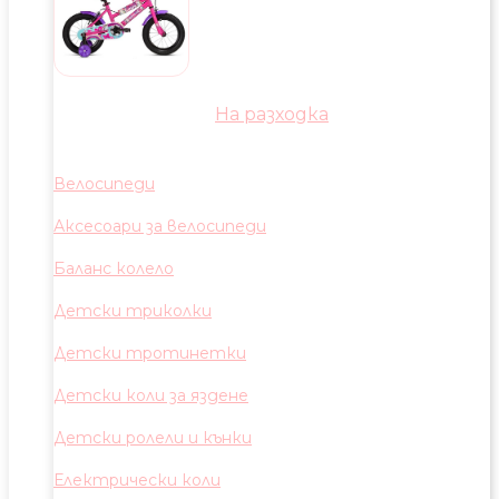
На разходка
Велосипеди
Аксесоари за велосипеди
Баланс колело
Детски триколки
Детски тротинетки
Детски коли за яздене
Детски ролели и кънки
Електрически коли