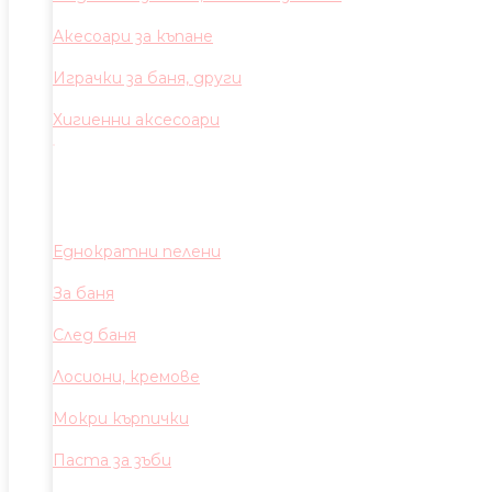
Акесоари за къпане
Играчки за баня, други
Хигиенни аксесоари
Еднократни пелени
За баня
След баня
Лосиони, кремове
Мокри кърпички
Паста за зъби