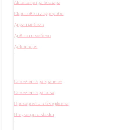
Аксесоари за кошара
Скринове и гардероби
Други мебели
Дивани и мебели
Декорация
Столчета за хранене
Столчета за кола
Проходилки и бънджита
Шезлонзи и люлки