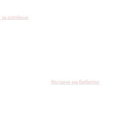
и за готвене
Къпане на бебето