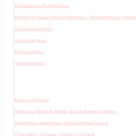
Бебефони и видеофони
Уреди за дома, пречистватели, увлажнители, уред
Стерилизатори
Нагреватели
Аспиратори
Термометри
Вани и стойки
Кофички за баня, канче за поливане, козирка
Гърнета и адаптори за тоалетна чиния
Подложки за вана, стъпала за баня