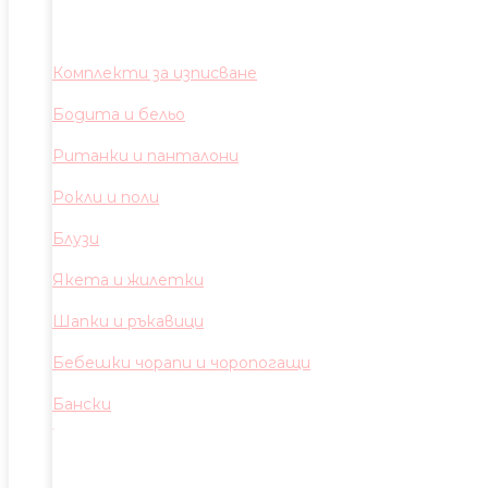
Комплекти за изписване
Бодита и бельо
Ританки и панталони
Рокли и поли
Блузи
Якета и жилетки
Шапки и ръкавици
Бебешки чорапи и чоропогащи
Бански