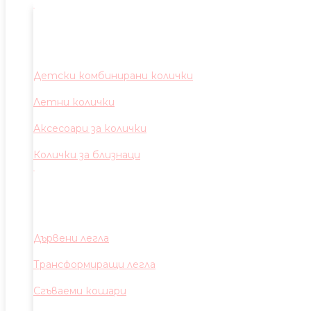
Детски комбинирани колички
Летни колички
Аксесоари за колички
Колички за близнаци
Дървени легла
Трансформиращи легла
Сгъваеми кошари