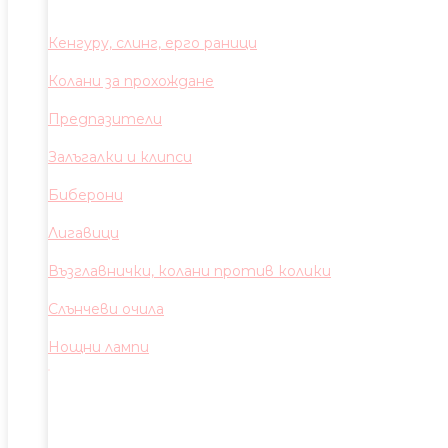
Кенгуру, слинг, ерго раници
Колани за прохождане
Предпазители
Залъгалки и клипси
Биберони
Лигавици
Възглавнички, колани против колики
Слънчеви очила
Нощни лампи