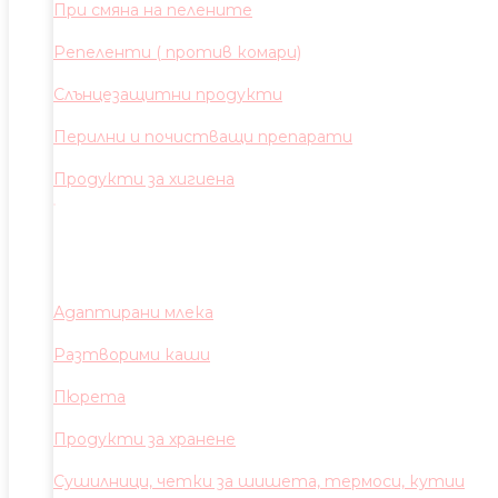
При смяна на пелените
Репеленти ( против комари)
Слънцезащитни продукти
Перилни и почистващи препарати
Продукти за хигиена
Адаптирани млека
Разтворими каши
Пюрета
Продукти за хранене
Сушилници, четки за шишета, термоси, кутии