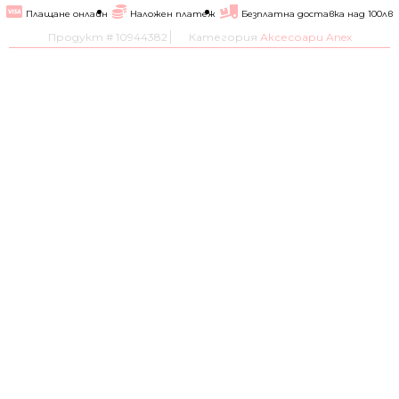
Плащане онлайн
Наложен платеж
Безплатна доставка над 100лв
Продукт #
10944382
Категория
Аксесоари Anex