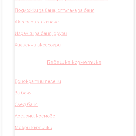
Подложки за вана, стъпала за баня
Акесоари за къпане
Играчки за баня, други
Хигиенни аксесоари
Бебешка козметика
Еднократни пелени
За баня
След баня
Лосиони, кремове
Мокри кърпички