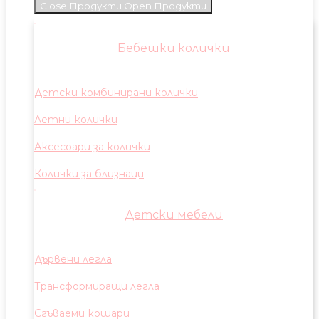
Close Продукти
Open Продукти
Бебешки колички
Детски комбинирани колички
Летни колички
Аксесоари за колички
Колички за близнаци
Детски мебели
Дървени легла
Трансформиращи легла
Сгъваеми кошари