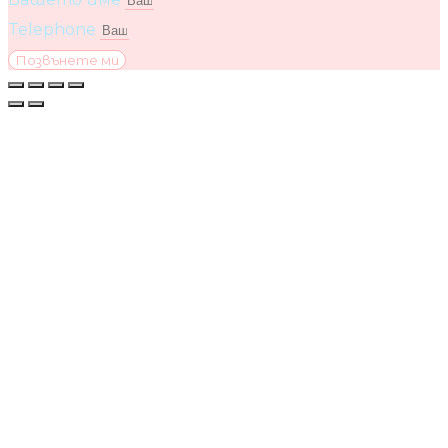
Telephone
Позвънете ми