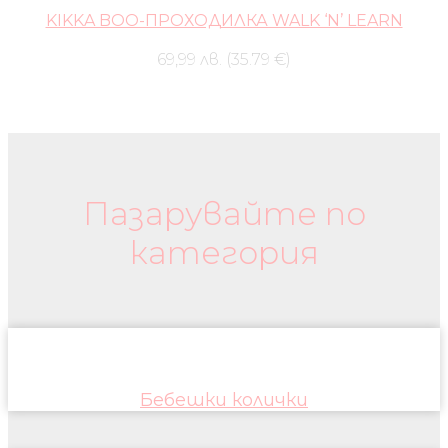
KIKKA BOO-ПРОХОДИЛКА WALK ‘N’ LEARN
69,99 лв. (35.79 €)
Бебешки колички и дрехи
Пазарувайте по
категория
Бебешки колички