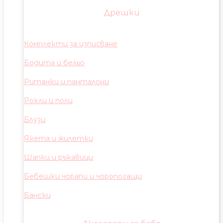
Дрешки
Комплекти за изписване
Бодита и бельо
Ританки и панталони
Рокли и поли
Блузи
Якета и жилетки
Шапки и ръкавици
Бебешки чорапи и чоропогащи
Бански