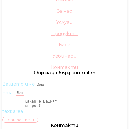
За нас
Услуги
Продукти
Блог
Уебинари
Контакти
Форма за бърз контакт
Вашето име
Email
text area
Попитайте ни!
Контакти