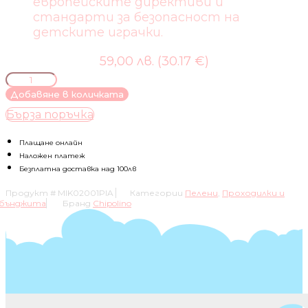
европейските директиви и
стандарти за безопасност на
детските играчки.
59,00 лв. (30.17 €)
количество
за
Добавяне в количката
МУЗИКАЛЕН
Бърза поръчка
УОЛКЪР
НА
КОЛЕЛА
Плащане онлайн
"ПИАНО"
Наложен платеж
Безплатна доставка над 100лв
Продукт #
MIK02001PIA
Категории
Пелени
,
Проходилки и
бънджита
Бранд
Chipolino