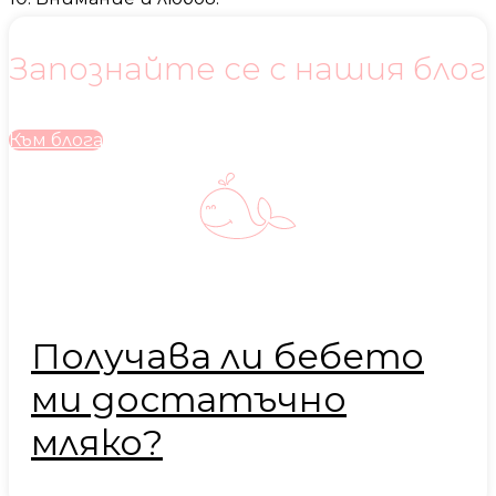
Запознайте се с нашия блог
Към блога
Получава ли бебето
ми достатъчно
мляко?