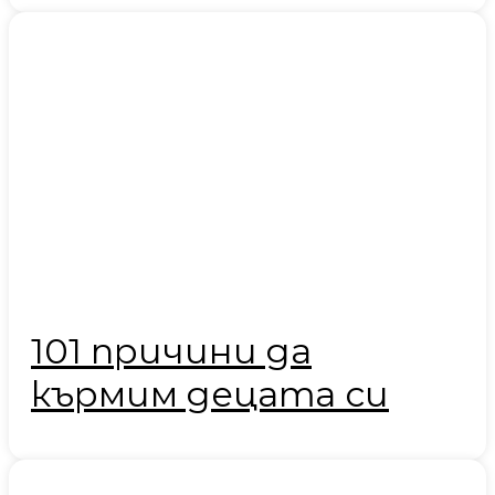
101 причини да
кърмим децата си