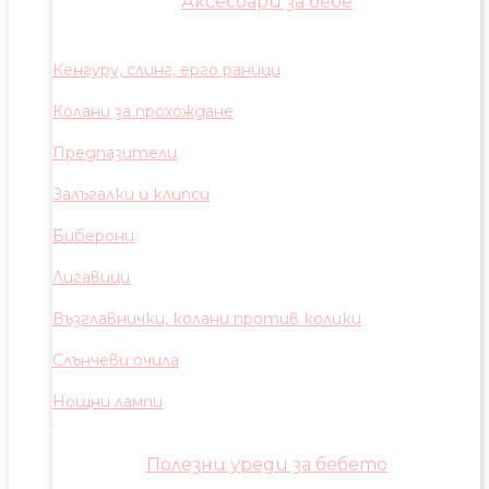
Аксесоари за бебе
Кенгуру, слинг, ерго раници
Колани за прохождане
Предпазители
Залъгалки и клипси
Биберони
Лигавици
Възглавнички, колани против колики
Слънчеви очила
Нощни лампи
Полезни уреди за бебето