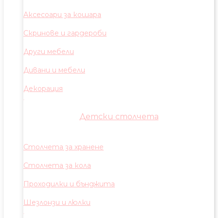
Аксесоари за кошара
Скринове и гардероби
Други мебели
Дивани и мебели
Декорация
Детски столчета
Столчета за хранене
Столчета за кола
Проходилки и бънджита
Шезлонзи и люлки