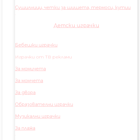
Сушилници, четки за шишета, термоси, кутии
Детски играчки
Бебешки играчки
Играчки от ТВ реклами
За момичета
За момчета
За двора
Образователни играчки
Музикални играчки
За плажа