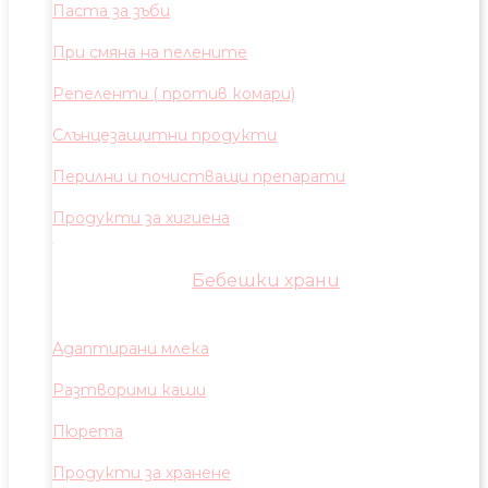
Паста за зъби
При смяна на пелените
Репеленти ( против комари)
Слънцезащитни продукти
Перилни и почистващи препарати
Продукти за хигиена
Бебешки храни
Адаптирани млека
Разтворими каши
Пюрета
Продукти за хранене