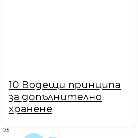
10 Водещи принципа
за допълнително
хранене