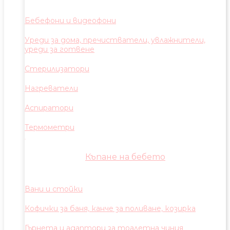
Бебефони и видеофони
Уреди за дома, пречистватели, увлажнители,
уреди за готвене
Стерилизатори
Нагреватели
Аспиратори
Термометри
Къпане на бебето
Вани и стойки
Кофички за баня, канче за поливане, козирка
Гърнета и адаптори за тоалетна чиния