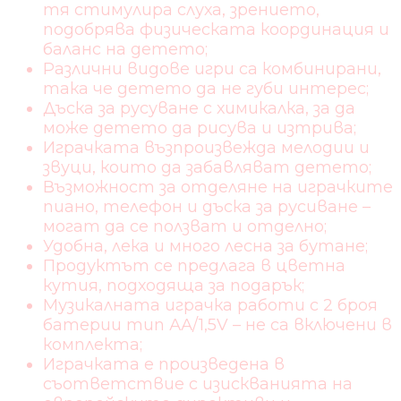
тя стимулира слуха, зрението,
подобрява физическата координация и
баланс на детето;
Различни видове игри са комбинирани,
така че детето да не губи интерес;
Дъска за русуване с химикалка, за да
може детето да рисува и изтрива;
Играчката възпроизвежда мелодии и
звуци, които да забавляват детето;
Възможност за отделяне на играчките
пиано, телефон и дъска за русиване –
могат да се ползват и отделно;
Удобна, лека и много лесна за бутане;
Продуктът се предлага в цветна
кутия, подходяща за подарък;
Музикалната играчка работи с 2 броя
батерии тип АА/1,5V – не са включени в
комплекта;
Играчката е произведена в
съответствие с изискванията на