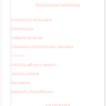
Текстилни продукти
Компелкти за кошара
Обиколници
Чувалчета за сън
Подложки, протектори, чаршафи
Пелени
Детски хавлии и халати
Детски одеяла
Балдахини
Бебешки възглавнички
На разходка