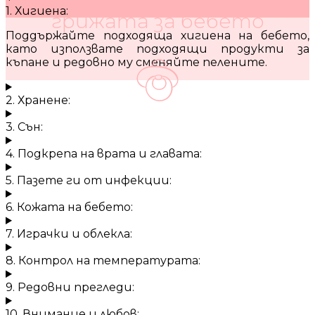
1. Хигиена:
грижата за бебето
Поддържайте подходяща хигиена на бебето,
като използвате подходящи продукти за
къпане и редовно му сменяйте пелените.
2. Хранене:
3. Сън:
4. Подкрепа на врата и главата:
5. Пазете ги от инфекции:
6. Кожата на бебето:
7. Играчки и облекла:
8. Контрол на температурата:
9. Редовни прегледи:
10. Внимание и любов: