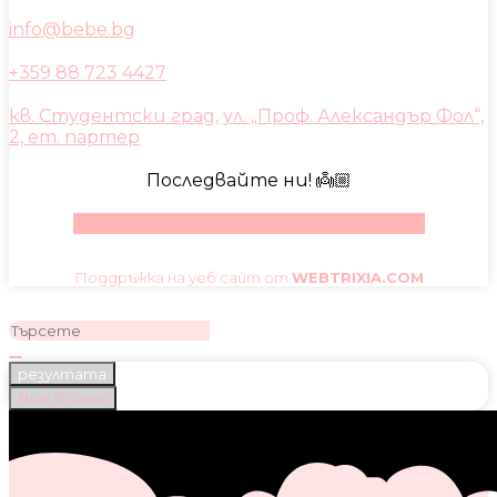
info@bebe.bg
+359 88 723 4427
кв. Студентски град, ул. „Проф. Александър Фол“,
2, ет. партер
Последвайте ни! 👼🏼
Facebook
Instagram
Youtube
Pinterest
Поддръжка на уеб сайт от
WEBTRIXIA.COM
резултата
Виж всички