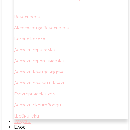
Велосипеди
Аксесоари за велосипеди
Баланс колело
Детски триколки
Детски тротинетки
Детски коли за яздене
Детски ролели и кънки
Електрически коли
Детски скейтборди
Шейни, ски
Услуги
Блог