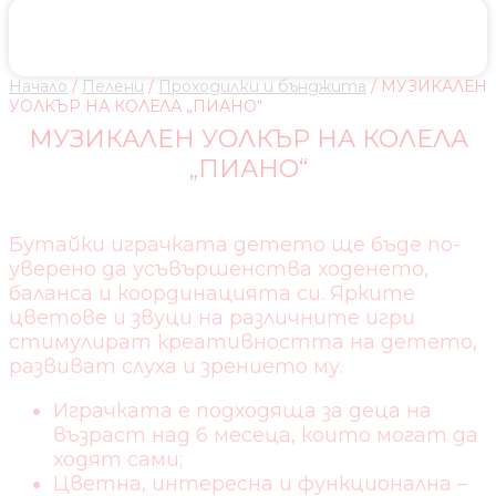
Начало
/
Пелени
/
Проходилки и бънджита
/ МУЗИКАЛЕН
УОЛКЪР НА КОЛЕЛА „ПИАНО“
МУЗИКАЛЕН УОЛКЪР НА КОЛЕЛА
„ПИАНО“
Бутайки играчката детето ще бъде по-
уверено да усъвършенства ходенето,
баланса и координацията си. Ярките
цветове и звуци на различните игри
стимулират креативността на детето,
развиват слуха и зрението му.
Играчката е подходяща за деца на
възраст над 6 месеца, които могат да
ходят сами;
Цветна, интересна и функционална –