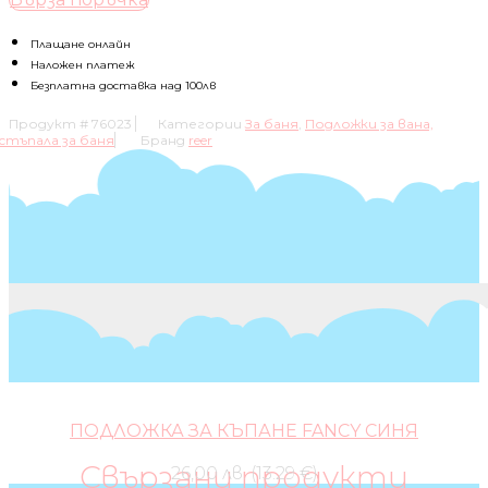
ПОДЛОЖКА
ЗА
БАНЯ
Плащане онлайн
REER,
Наложен платеж
СИНЯ
Безплатна доставка над 100лв
Продукт #
76023
Категории
За баня
,
Подложки за вана,
стъпала за баня
Бранд
reer
ПОДЛОЖКА ЗА КЪПАНЕ FANCY СИНЯ
Свързани продукти
26,00 лв. (13.29 €)