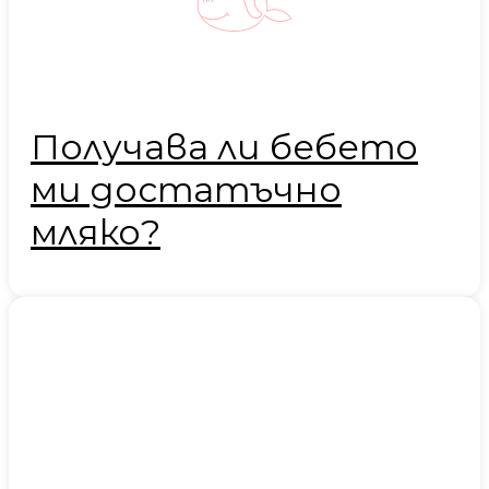
Получава ли бебето
ми достатъчно
мляко?