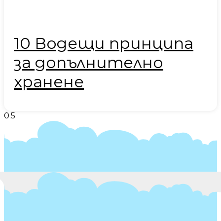
10 Водещи принципа
за допълнително
хранене