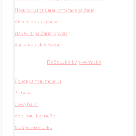
Подложки за вана, стъпала за баня
Акесоари за къпане
Играчки за баня, други
Хигиенни аксесоари
Бебешка козметика
Еднократни пелени
За баня
След баня
Лосиони, кремове
Мокри кърпички