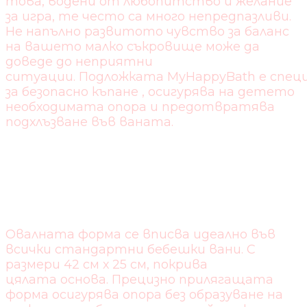
това, водени от любопитство и желание
за игра, те често са много непредпазливи.
Не напълно развитото чувство за баланс
на вашето малко съкровище може да
доведе до неприятни
ситуации. Подложката MyHappyBath е спец
за безопасно къпане , осигурява на детето
необходимата опора и предотвратява
подхлъзване във ваната.
ИДЕАЛНА ЗА КЪПАНЕ
НА БЕБЕТА
Овалната форма се вписва идеално във
всички стандартни бебешки вани. С
размери 42 см х 25 см, покрива
цялата основа. Прецизно прилягащата
форма осигурява опора без образуване на