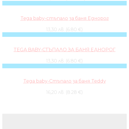
Tega baby-стъпало за баня Еднорог
13,30 лв. (6.80 €)
TEGA BABY-СТЪПАЛО ЗА БАНЯ ЕДНОРОГ
13,30 лв. (6.80 €)
Tega baby-Стъпало за баня Teddy
16,20 лв. (8.28 €)
Бебешки колички и дрехи