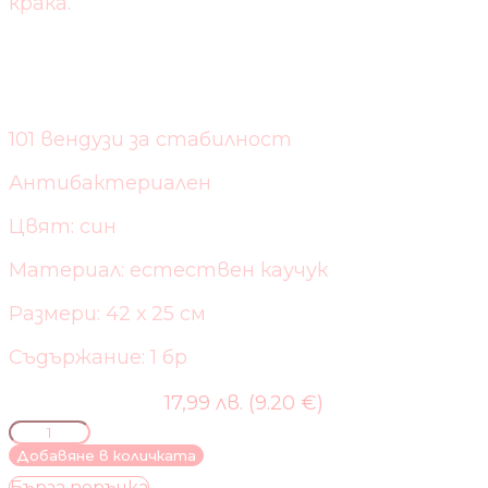
крака.
СПЕЦИФИКАЦИЯ:
101 вендузи за стабилност
Антибактериален
Цвят: син
Материал: естествен каучук
Размери: 42 х 25 см
Съдържание: 1 бр
17,99 лв. (9.20 €)
количество
за
Добавяне в количката
НЕХЛЪЗГАЩА
Бърза поръчка