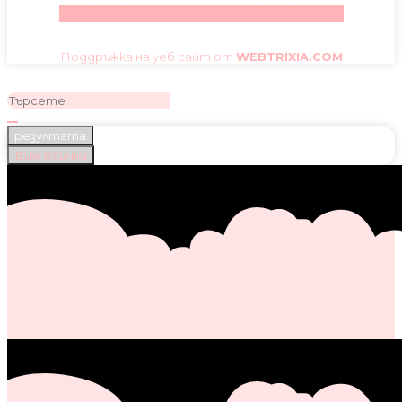
Facebook
Instagram
Youtube
Pinterest
Поддръжка на уеб сайт от
WEBTRIXIA.COM
резултата
Виж всички