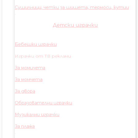
Сушилници, четки за шишета, термоси, кутии
Детски играчки
Бебешки играчки
Играчки от ТВ реклами
За момичета
За момчета
За двора
Образователни играчки
Музикални играчки
За плажа