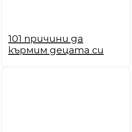
101 причини да
кърмим децата си