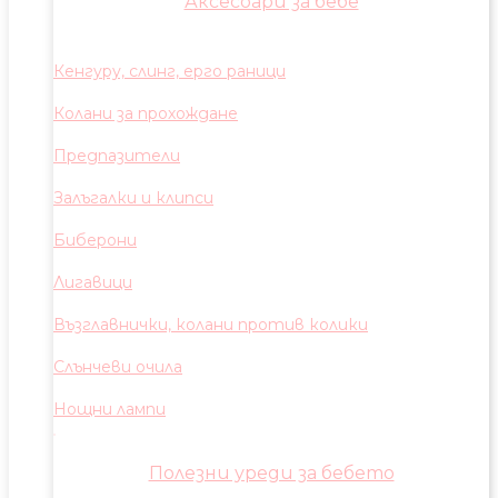
Аксесоари за бебе
Кенгуру, слинг, ерго раници
Колани за прохождане
Предпазители
Залъгалки и клипси
Биберони
Лигавици
Възглавнички, колани против колики
Слънчеви очила
Нощни лампи
Полезни уреди за бебето