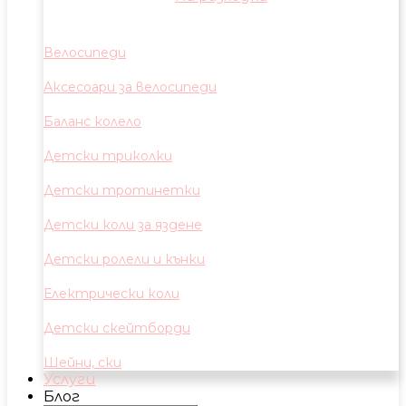
Велосипеди
Аксесоари за велосипеди
Баланс колело
Детски триколки
Детски тротинетки
Детски коли за яздене
Детски ролели и кънки
Електрически коли
Детски скейтборди
Шейни, ски
Услуги
Блог