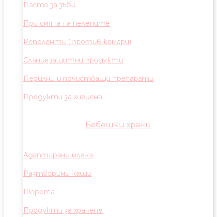
Паста за зъби
При смяна на пелените
Репеленти ( против комари)
Слънцезащитни продукти
Перилни и почистващи препарати
Продукти за хигиена
Бебешки храни
Адаптирани млека
Разтворими каши
Пюрета
Продукти за хранене