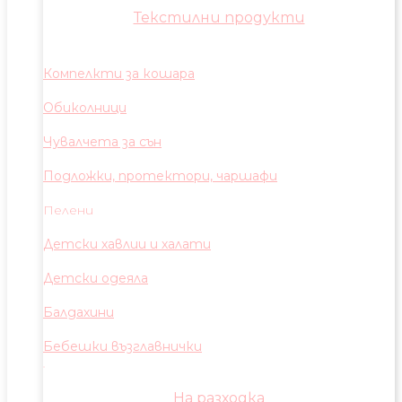
Текстилни продукти
Компелкти за кошара
Обиколници
Чувалчета за сън
Подложки, протектори, чаршафи
Пелени
Детски хавлии и халати
Детски одеяла
Балдахини
Бебешки възглавнички
На разходка