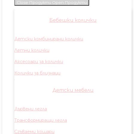
Close Продукти
Open Продукти
Бебешки колички
Детски комбинирани колички
Летни колички
Аксесоари за колички
Колички за близнаци
Детски мебели
Дървени легла
Трансформиращи легла
Сгъваеми кошари