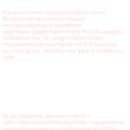
Изключително големият брой силни
вендузи от долната страна
на подложката осигуряват
надеждно закрепване върху всички гладки
повърхности. Те предотвратяват
плъзгането на постелката във ваната
или под душа, независимо дали е мокра или
суха.
ПРИЯТНО ЗА
ЧУВСТВИТЕЛНА
БЕБЕШКА КОЖА
За да предпази деликатната и
чувствителна бебешка кожа, подложката
против хлъзгане е изработена от 100%