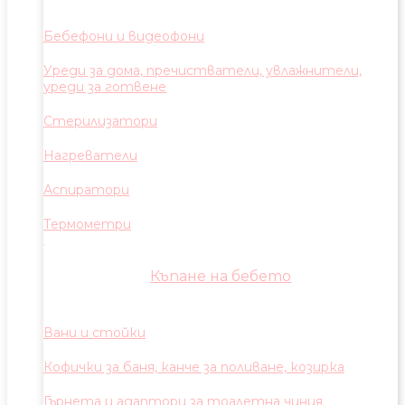
Бебефони и видеофони
Уреди за дома, пречистватели, увлажнители,
уреди за готвене
Стерилизатори
Нагреватели
Аспиратори
Термометри
Къпане на бебето
Вани и стойки
Кофички за баня, канче за поливане, козирка
Гърнета и адаптори за тоалетна чиния