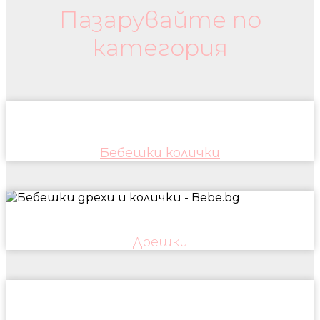
Пазарувайте по
категория
Бебешки колички
Дрешки