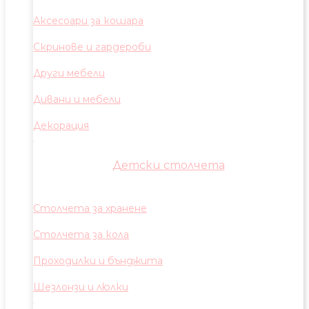
Аксесоари за кошара
Скринове и гардероби
Други мебели
Дивани и мебели
Декорация
Детски столчета
Столчета за хранене
Столчета за кола
Проходилки и бънджита
Шезлонзи и люлки