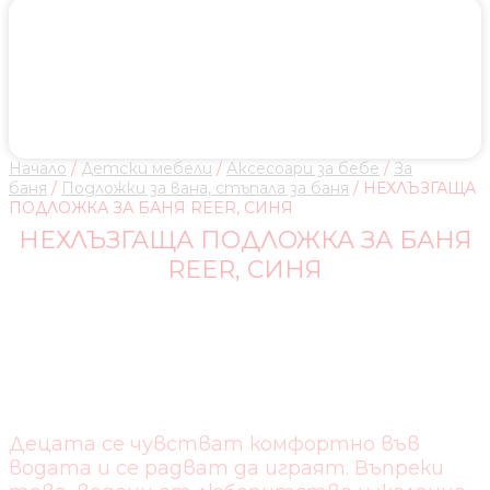
Начало
/
Детски мебели
/
Аксесоари за бебе
/
За
баня
/
Подложки за вана, стъпала за баня
/ НЕХЛЪЗГАЩА
ПОДЛОЖКА ЗА БАНЯ REER, СИНЯ
НЕХЛЪЗГАЩА ПОДЛОЖКА ЗА БАНЯ
REER, СИНЯ
ЗА НЕХЛЪЗГАЩО СЕ
ЗАБАВЛЕНИЕ ПРИ КЪПАНЕ
Децата се чувстват комфортно във
водата и се радват да играят. Въпреки