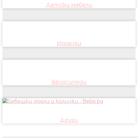
Детски мебели
Играчки
Велосипеди
Други