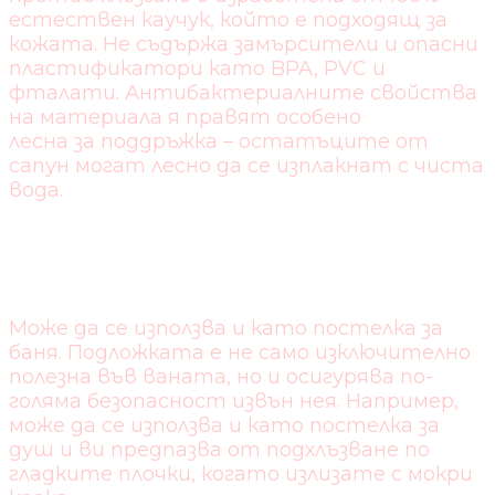
естествен каучук, който е подходящ за
кожата. Не съдържа замърсители и опасни
пластификатори като BPA, PVC и
фталати. Антибактериалните свойства
на материала я правят особено
лесна за поддръжка – остатъците от
сапун могат лесно да се изплакнат с чиста
вода.
МНОГОФУНКЦИОНАЛНА
Може да се използва и като постелка за
баня. Подложката е не само изключително
полезна във ваната, но и осигурява по-
голяма безопасност извън нея. Например,
може да се използва и като постелка за
душ и ви предпазва от подхлъзване по
гладките плочки, когато излизате с мокри