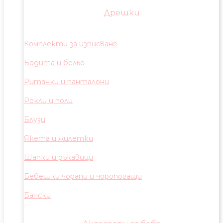
Дрешки
Комплекти за изписване
Бодита и бельо
Ританки и панталони
Рокли и поли
Блузи
Якета и жилетки
Шапки и ръкавици
Бебешки чорапи и чоропогащи
Бански