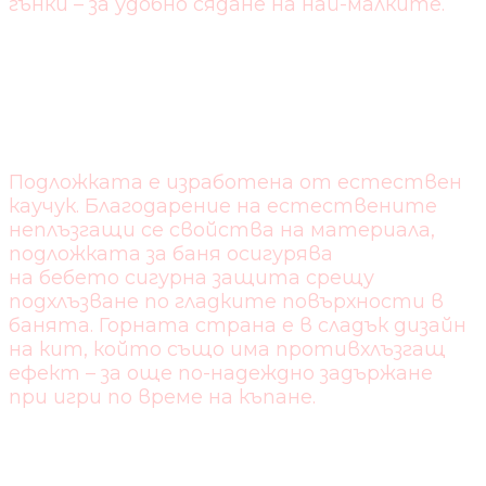
гънки – за удобно сядане на най-малките.
ЗАЩИТА ПРОТИВ
ХЛЪЗГАНЕ
Подложката е изработена от естествен
каучук. Благодарение на естествените
неплъзгащи се свойства на материала,
подложката за баня осигурява
на бебето сигурна защита срещу
подхлъзване по гладките повърхности в
банята. Горната страна е в сладък дизайн
на кит, който също има противхлъзгащ
ефект – за още по-надеждно задържане
при игри по време на къпане.
СИГУРНО ЗАДЪРЖАНЕ