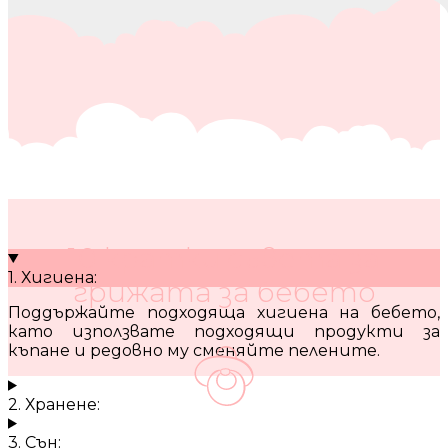
10 кратки съвета за
1. Хигиена:
грижата за бебето
Поддържайте подходяща хигиена на бебето,
като използвате подходящи продукти за
къпане и редовно му сменяйте пелените.
2. Хранене:
3. Сън: