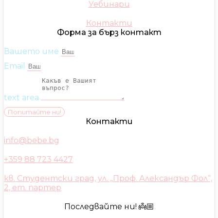
Уебинари
Контакти
Форма за бърз контакт
Вашето име
Email
text area
Попитайте ни!
Контакти
info@bebe.bg
+359 88 723 4427
кв. Студентски град, ул. „Проф. Александър Фол“,
2, ет. партер
Последвайте ни! 👼🏼