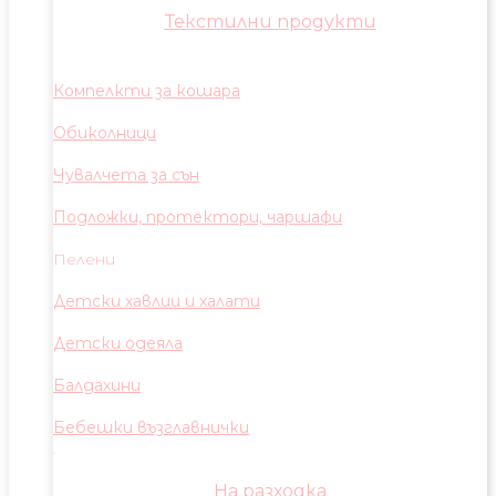
Текстилни продукти
Компелкти за кошара
Обиколници
Чувалчета за сън
Подложки, протектори, чаршафи
Пелени
Детски хавлии и халати
Детски одеяла
Балдахини
Бебешки възглавнички
На разходка