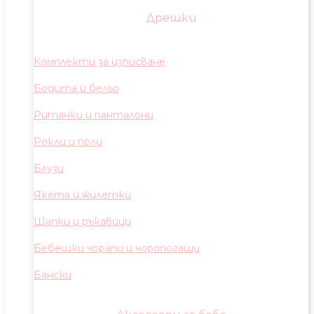
Дрешки
Комплекти за изписване
Бодита и бельо
Ританки и панталони
Рокли и поли
Блузи
Якета и жилетки
Шапки и ръкавици
Бебешки чорапи и чоропогащи
Бански