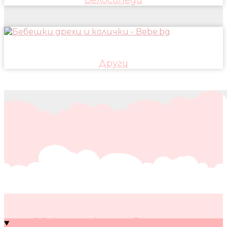
Други
10 кратки съвета за