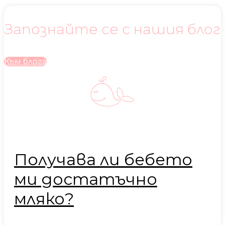
Запознайте се с нашия блог
Към блога
Получава ли бебето
ми достатъчно
мляко?