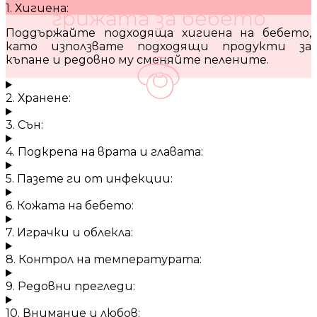
1. Хигиена:
грижата за бебето
Поддържайте подходяща хигиена на бебето,
като използвате подходящи продукти за
къпане и редовно му сменяйте пелените.
2. Хранене:
3. Сън:
4. Подкрепа на врата и главата:
5. Пазете ги от инфекции:
6. Кожата на бебето:
7. Играчки и облекла:
8. Контрол на температурата:
9. Редовни прегледи:
10. Внимание и любов: