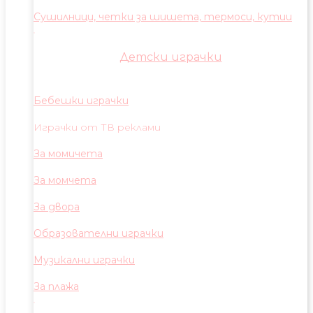
Сушилници, четки за шишета, термоси, кутии
Детски играчки
Бебешки играчки
Играчки от ТВ реклами
За момичета
За момчета
За двора
Образователни играчки
Музикални играчки
За плажа