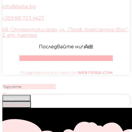
info@bebe.bg
+359 88 723 4427
кв. Студентски град, ул. „Проф. Александър Фол“,
2, ет. партер
Последвайте ни! 👼🏼
Facebook
Instagram
Youtube
Pinterest
Поддръжка на уеб сайт от
WEBTRIXIA.COM
резултата
Виж всички