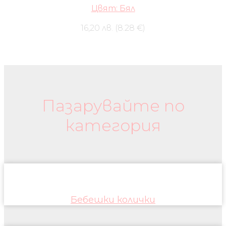
Цвят: Бял
16,20 лв. (8.28 €)
Бебешки колички и дрехи
Пазарувайте по
категория
Бебешки колички