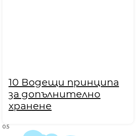
10 Водещи принципа
за допълнително
хранене