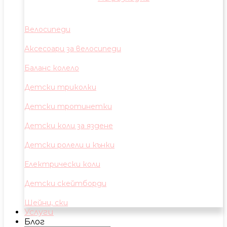
Велосипеди
Аксесоари за велосипеди
Баланс колело
Детски триколки
Детски тротинетки
Детски коли за яздене
Детски ролели и кънки
Електрически коли
Детски скейтборди
Шейни, ски
Услуги
Блог