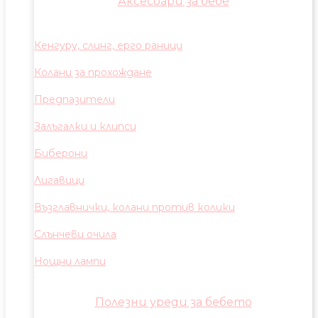
Аксесоари за бебе
Кенгуру, слинг, ерго раници
Колани за прохождане
Предпазители
Залъгалки и клипси
Биберони
Лигавици
Възглавнички, колани против колики
Слънчеви очила
Нощни лампи
Полезни уреди за бебето