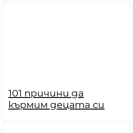
101 причини да
кърмим децата си