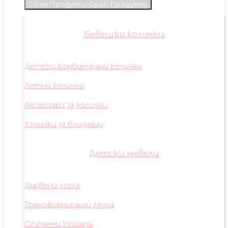
Close Продукти
Open Продукти
Бебешки колички
Детски комбинирани колички
Летни колички
Аксесоари за колички
Колички за близнаци
Детски мебели
Дървени легла
Трансформиращи легла
Сгъваеми кошари