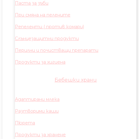
Паста за зъби
При смяна на пелените
Репеленти ( против комари)
Слънцезащитни продукти
Перилни и почистващи препарати
Продукти за хигиена
Бебешки храни
Адаптирани млека
Разтворими каши
Пюрета
Продукти за хранене