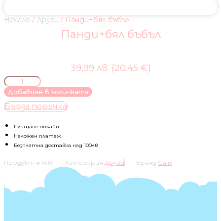
Начало
/
Други
/ Панди+бял бъбъл
Панди+бял бъбъл
39,99 лв. (20.45 €)
количество
за
Добавяне в количката
Панди+бял
Бърза поръчка
бъбъл
Плащане онлайн
Наложен платеж
Безплатна доставка над 100лв
Продукт #
1414
Категория
Други
Бранд
Galix