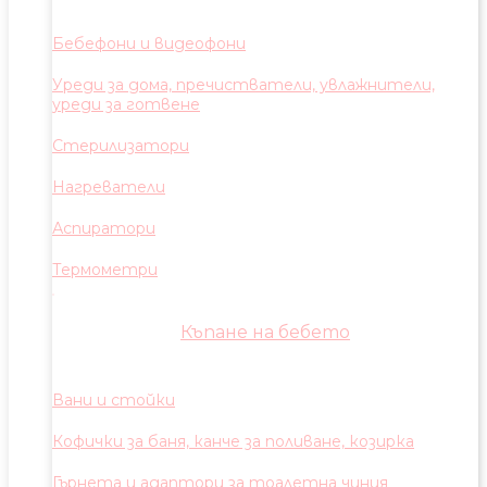
Бебефони и видеофони
Уреди за дома, пречистватели, увлажнители,
уреди за готвене
Стерилизатори
Нагреватели
Аспиратори
Термометри
Къпане на бебето
Вани и стойки
Кофички за баня, канче за поливане, козирка
Гърнета и адаптори за тоалетна чиния