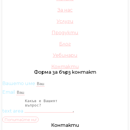
За нас
Услуги
Продукти
Блог
Уебинари
Контакти
Форма за бърз контакт
Вашето име
Email
text area
Попитайте ни!
Контакти