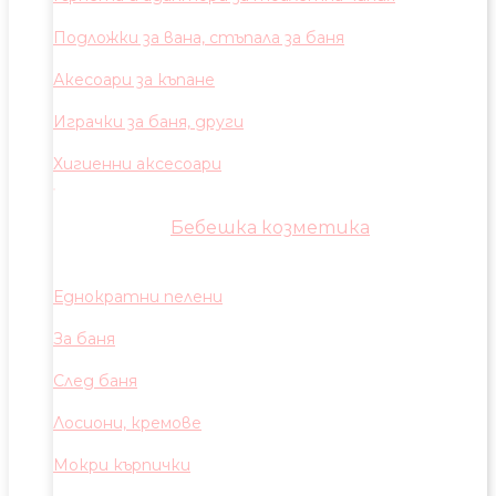
Подложки за вана, стъпала за баня
Акесоари за къпане
Играчки за баня, други
Хигиенни аксесоари
Бебешка козметика
Еднократни пелени
За баня
След баня
Лосиони, кремове
Мокри кърпички