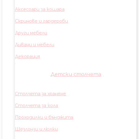
Аксесоари за кошара
Скринове и гардероби
Други мебели
Дивани и мебели
Декорация
Детски столчета
Столчета за хранене
Столчета за кола
Проходилки и бънджита
Шезлонзи и люлки