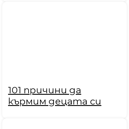
101 причини да
кърмим децата си