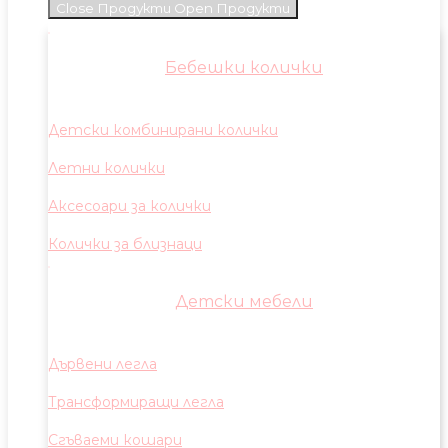
Close Продукти
Open Продукти
Бебешки колички
Детски комбинирани колички
Летни колички
Аксесоари за колички
Колички за близнаци
Детски мебели
Дървени легла
Трансформиращи легла
Сгъваеми кошари