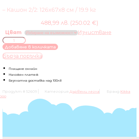
– Кашон 2/2: 126x67x8 см / 19.9 кг
488,99 лв. (250.02 €)
Цвят
Изчистване
количество
за
Добавяне в количката
ПДЧ
Бърза поръчка
КОШАРА
С
ЧЕКМЕДЖЕТА
Плащане онлайн
HOLLEE
Наложен платеж
Безплатна доставка над 100лв
Продукт #
52609
Категория
Дървени легла
Бранд
Kikka
boo