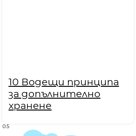
10 Водещи принципа
за допълнително
хранене