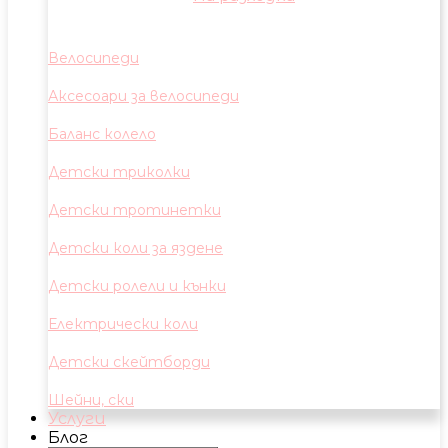
Велосипеди
Аксесоари за велосипеди
Баланс колело
Детски триколки
Детски тротинетки
Детски коли за яздене
Детски ролели и кънки
Електрически коли
Детски скейтборди
Шейни, ски
Услуги
Блог