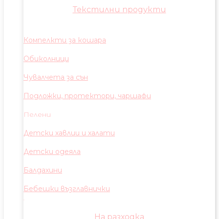
Текстилни продукти
Компелкти за кошара
Обиколници
Чувалчета за сън
Подложки, протектори, чаршафи
Пелени
Детски хавлии и халати
Детски одеяла
Балдахини
Бебешки възглавнички
На разходка