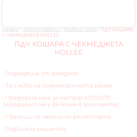
Начало
/
Детски мебели
/
Дървени легла
/ ПДЧ КОШАРА
С ЧЕКМЕДЖЕТА HOLLEE
ПДЧ КОШАРА С ЧЕКМЕДЖЕТА
HOLLEE
• Подходяща от раждане;
• Три нива на подматрачната рамка;
• Предназначена за матрак 60/120/10
(матракът не е включен в комплекта);
• Свалящи се ламели на решетката;
• Подвижна решетка;