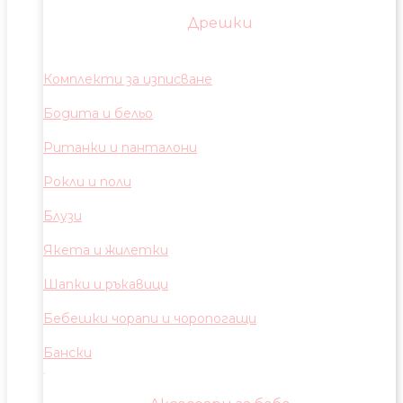
Дрешки
Комплекти за изписване
Бодита и бельо
Ританки и панталони
Рокли и поли
Блузи
Якета и жилетки
Шапки и ръкавици
Бебешки чорапи и чоропогащи
Бански