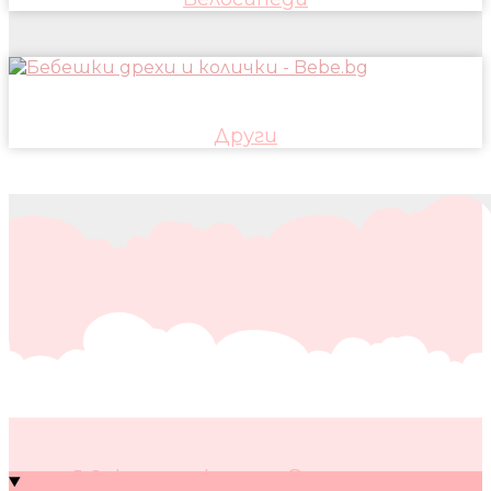
Други
10 кратки съвета за