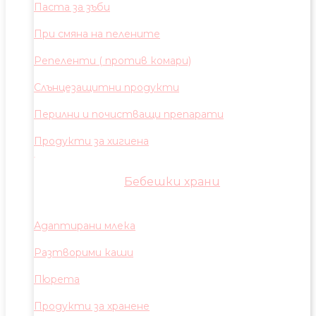
Паста за зъби
При смяна на пелените
Репеленти ( против комари)
Слънцезащитни продукти
Перилни и почистващи препарати
Продукти за хигиена
Бебешки храни
Адаптирани млека
Разтворими каши
Пюрета
Продукти за хранене