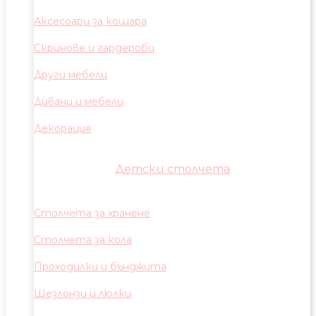
Аксесоари за кошара
Скринове и гардероби
Други мебели
Дивани и мебели
Декорация
Детски столчета
Столчета за хранене
Столчета за кола
Проходилки и бънджита
Шезлонзи и люлки