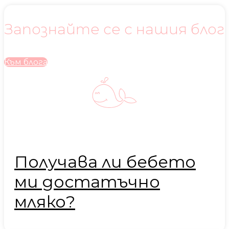
Запознайте се с нашия блог
Към блога
Получава ли бебето
ми достатъчно
мляко?