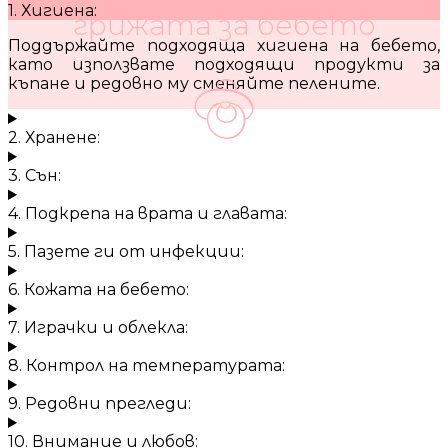
1. Хигиена:
грижата за бебето
Поддържайте подходяща хигиена на бебето,
като използвате подходящи продукти за
къпане и редовно му сменяйте пелените.
2. Хранене:
3. Сън:
4. Подкрепа на врата и главата:
5. Пазете ги от инфекции:
6. Кожата на бебето:
7. Играчки и облекла:
8. Контрол на температурата:
9. Редовни прегледи:
10. Внимание и любов: