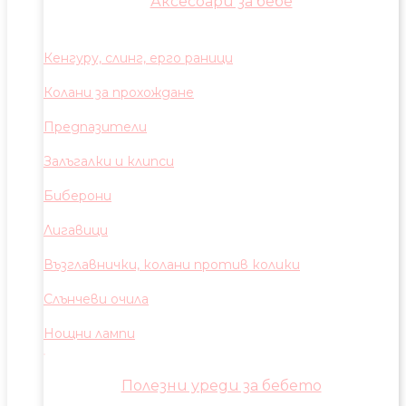
Аксесоари за бебе
Кенгуру, слинг, ерго раници
Колани за прохождане
Предпазители
Залъгалки и клипси
Биберони
Лигавици
Възглавнички, колани против колики
Слънчеви очила
Нощни лампи
Полезни уреди за бебето