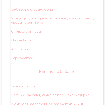
Бебефони и видеофони
Уреди за дома, пречистватели, увлажнители,
уреди за готвене
Стерилизатори
Нагреватели
Аспиратори
Термометри
Къпане на бебето
Вани и стойки
Кофички за баня, канче за поливане, козирка
Гърнета и адаптори за тоалетна чиния