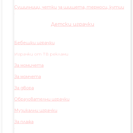
Сушилници, четки за шишета, термоси, кутии
Детски играчки
Бебешки играчки
Играчки от ТВ реклами
За момичета
За момчета
За двора
Образователни играчки
Музикални играчки
За плажа