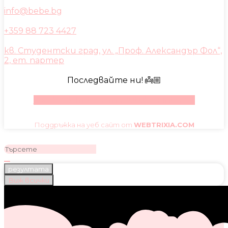
info@bebe.bg
+359 88 723 4427
кв. Студентски град, ул. „Проф. Александър Фол“,
2, ет. партер
Последвайте ни! 👼🏼
Facebook
Instagram
Youtube
Pinterest
Поддръжка на уеб сайт от
WEBTRIXIA.COM
резултата
Виж всички