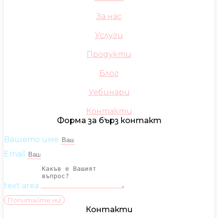
За нас
Услуги
Продукти
Блог
Уебинари
Контакти
Форма за бърз контакт
Вашето име
Email
text area
Попитайте ни!
Контакти