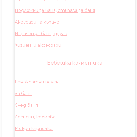
Подложки за вана, стъпала за баня
Акесоари за къпане
Играчки за баня, други
Хигиенни аксесоари
Бебешка козметика
Еднократни пелени
За баня
След баня
Лосиони, кремове
Мокри кърпички