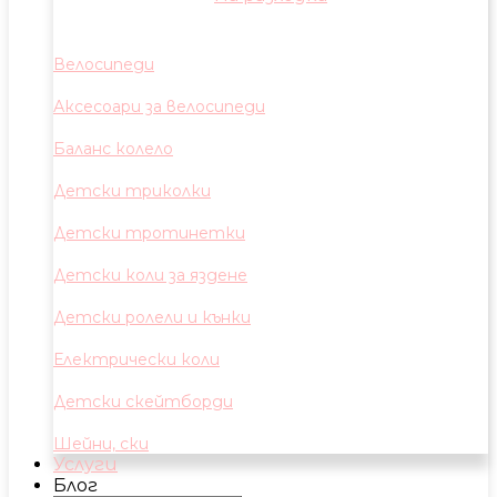
Велосипеди
Аксесоари за велосипеди
Баланс колело
Детски триколки
Детски тротинетки
Детски коли за яздене
Детски ролели и кънки
Електрически коли
Детски скейтборди
Шейни, ски
Услуги
Блог