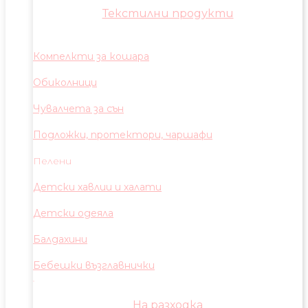
Текстилни продукти
Компелкти за кошара
Обиколници
Чувалчета за сън
Подложки, протектори, чаршафи
Пелени
Детски хавлии и халати
Детски одеяла
Балдахини
Бебешки възглавнички
На разходка