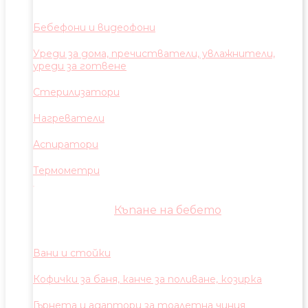
Бебефони и видеофони
Уреди за дома, пречистватели, увлажнители,
уреди за готвене
Стерилизатори
Нагреватели
Аспиратори
Термометри
Къпане на бебето
Вани и стойки
Кофички за баня, канче за поливане, козирка
Гърнета и адаптори за тоалетна чиния