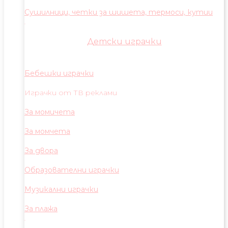
Сушилници, четки за шишета, термоси, кутии
Детски играчки
Бебешки играчки
Играчки от ТВ реклами
За момичета
За момчета
За двора
Образователни играчки
Музикални играчки
За плажа