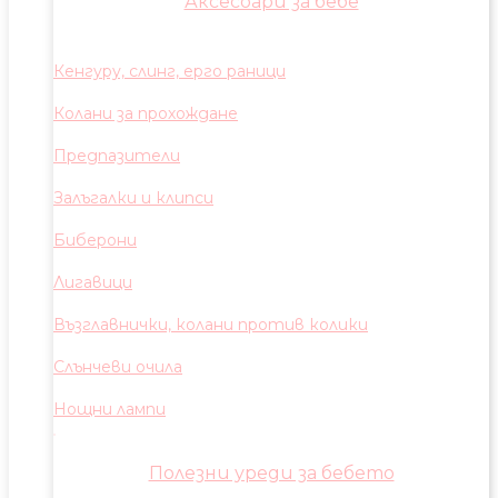
Аксесоари за бебе
Кенгуру, слинг, ерго раници
Колани за прохождане
Предпазители
Залъгалки и клипси
Биберони
Лигавици
Възглавнички, колани против колики
Слънчеви очила
Нощни лампи
Полезни уреди за бебето