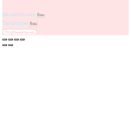
Вашето име
Telephone
Позвънете ми