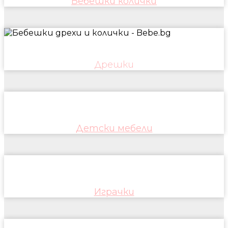
Бебешки колички
Дрешки
Детски мебели
Играчки