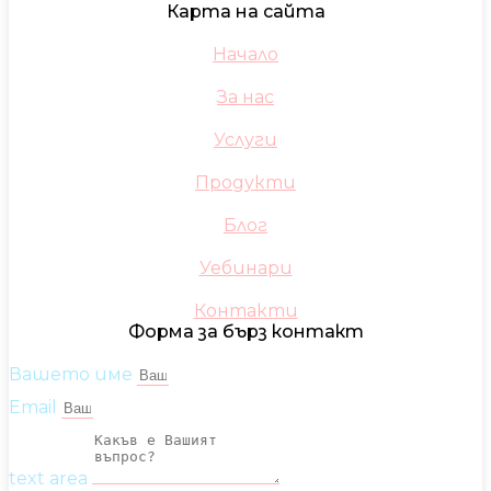
Карта на сайта
Начало
За нас
Услуги
Продукти
Блог
Уебинари
Контакти
Форма за бърз контакт
Вашето име
Email
text area