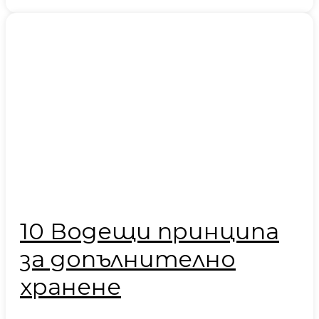
10 Водещи принципа
за допълнително
хранене