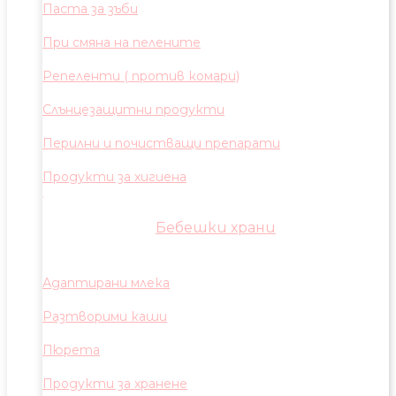
Паста за зъби
При смяна на пелените
Репеленти ( против комари)
Слънцезащитни продукти
Перилни и почистващи препарати
Продукти за хигиена
Бебешки храни
Адаптирани млека
Разтворими каши
Пюрета
Продукти за хранене