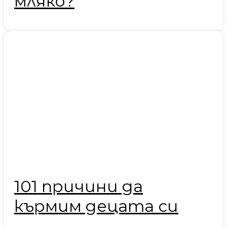
мляко?
101 причини да
кърмим децата си