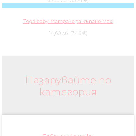
69,90 лв. (35.74 €)
Tega baby-Матраче за къпане Maxi
14,60 лв. (7.46 €)
Бебешки колички и дрехи
Пазарувайте по
категория