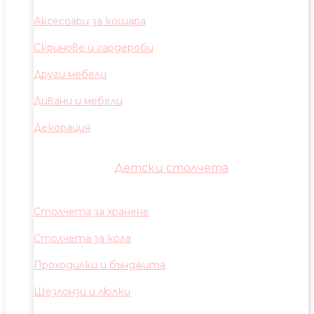
Аксесоари за кошара
Скринове и гардероби
Други мебели
Дивани и мебели
Декорация
Детски столчета
Столчета за хранене
Столчета за кола
Проходилки и бънджита
Шезлонзи и люлки