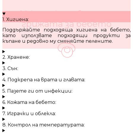
10 кратки съвета за
1. Хигиена:
грижата за бебето
Поддържайте подходяща хигиена на бебето,
като използвате подходящи продукти за
къпане и редовно му сменяйте пелените.
2. Хранене:
3. Сън:
4. Подкрепа на врата и главата:
5. Пазете ги от инфекции:
6. Кожата на бебето:
7. Играчки и облекла:
8. Контрол на температурата: