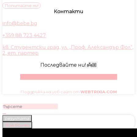
Попитайте ни!
Контакти
info@bebe.bg
+359 88 723 4427
кв. Студентски град, ул. „Проф. Александър Фол“,
2, ет. партер
Последвайте ни! 👼🏼
Facebook
Instagram
Youtube
Pinterest
Поддръжка на уеб сайт от
WEBTRIXIA.COM
резултата
Виж всички