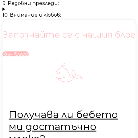
9. Редовни прегледи:
10. Внимание и любов:
Запознайте се с нашия блог
Към блога
Получава ли бебето
ми достатъчно