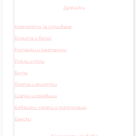
Дрешки
Комплекти за изписване
Бодита и бельо
Ританки и панталони
Рокли и поли
Блузи
Якета и жилетки
Шапки и ръкавици
Бебешки чорапи и чоропогащи
Бански