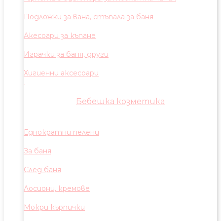
Подложки за вана, стъпала за баня
Акесоари за къпане
Играчки за баня, други
Хигиенни аксесоари
Бебешка козметика
Еднократни пелени
За баня
След баня
Лосиони, кремове
Мокри кърпички