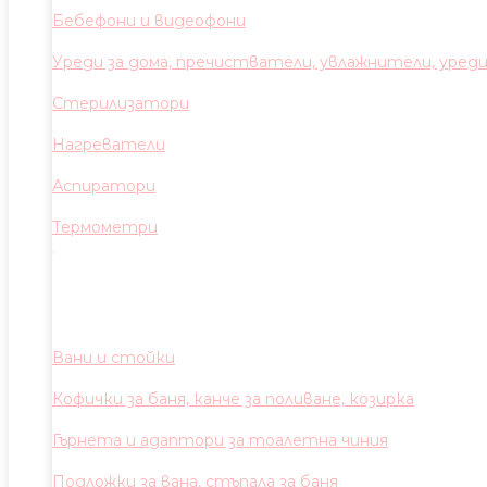
Бебефони и видеофони
Уреди за дома, пречистватели, увлажнители, уред
Стерилизатори
Нагреватели
Аспиратори
Термометри
Вани и стойки
Кофички за баня, канче за поливане, козирка
Гърнета и адаптори за тоалетна чиния
Подложки за вана, стъпала за баня