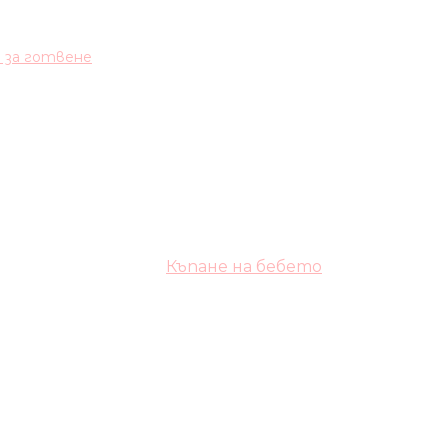
и за готвене
Къпане на бебето