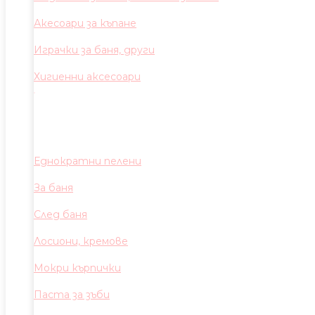
Акесоари за къпане
Играчки за баня, други
Хигиенни аксесоари
Еднократни пелени
За баня
След баня
Лосиони, кремове
Мокри кърпички
Паста за зъби