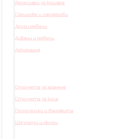
Аксесоари за кошара
Скринове и гардероби
Други мебели
Дивани и мебели
Декорация
Столчета за хранене
Столчета за кола
Проходилки и бънджита
Шезлонзи и люлки