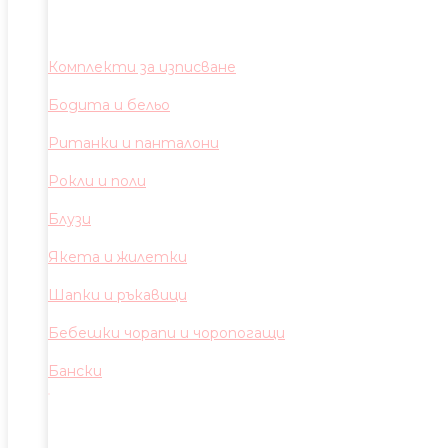
Комплекти за изписване
Бодита и бельо
Ританки и панталони
Рокли и поли
Блузи
Якета и жилетки
Шапки и ръкавици
Бебешки чорапи и чоропогащи
Бански