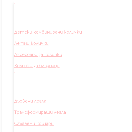
Детски комбинирани колички
Летни колички
Аксесоари за колички
Колички за близнаци
Дървени легла
Трансформиращи легла
Сгъваеми кошари