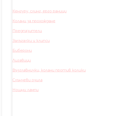
Кенгуру, слинг, ерго раници
Колани за прохождане
Предпазители
Залъгалки и клипси
Биберони
Лигавици
Възглавнички, колани против колики
Слънчеви очила
Нощни лампи