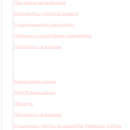
При смяна на пелените
Репеленти ( против комари)
Слънцезащитни продукти
Перилни и почистващи препарати
Продукти за хигиена
Адаптирани млека
Разтворими каши
Пюрета
Продукти за хранене
Сушилници, четки за шишета, термоси, кутии