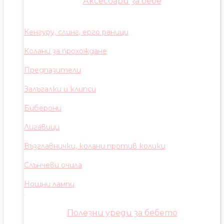
Аксесоари за бебе
Кенгуру, слинг, ерго раници
Колани за прохождане
Предпазители
Залъгалки и клипси
Биберони
Лигавици
Възглавнички, колани против колики
Слънчеви очила
Нощни лампи
Полезни уреди за бебето