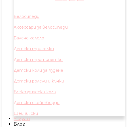
Велосипеди
Аксесоари за велосипеди
Баланс колело
Детски триколки
Детски тротинетки
Детски коли за яздене
Детски ролели и кънки
Електрически коли
Детски скейтборди
Шейни, ски
Услуги
Блог