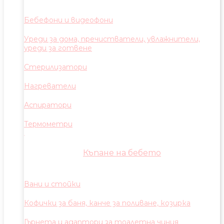
Бебефони и видеофони
Уреди за дома, пречистватели, увлажнители,
уреди за готвене
Стерилизатори
Нагреватели
Аспиратори
Термометри
Къпане на бебето
Вани и стойки
Кофички за баня, канче за поливане, козирка
Гърнета и адаптори за тоалетна чиния