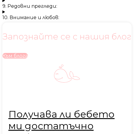
9. Редовни прегледи:
10. Внимание и любов:
Запознайте се с нашия блог
Към блога
Получава ли бебето
ми достатъчно