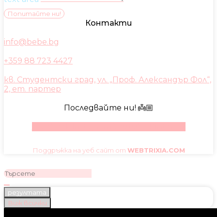
Попитайте ни!
Контакти
info@bebe.bg
+359 88 723 4427
кв. Студентски град, ул. „Проф. Александър Фол“,
2, ет. партер
Последвайте ни! 👼🏼
Facebook
Instagram
Youtube
Pinterest
Поддръжка на уеб сайт от
WEBTRIXIA.COM
резултата
Виж всички