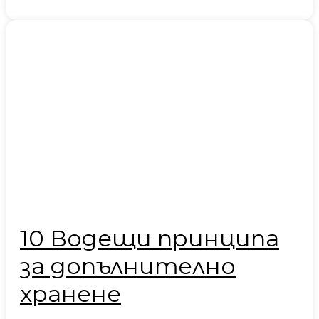
10 Водещи принципа
за допълнително
хранене