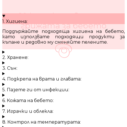
10 кратки съвета за
1. Хигиена:
грижата за бебето
Поддържайте подходяща хигиена на бебето,
като използвате подходящи продукти за
къпане и редовно му сменяйте пелените.
2. Хранене:
3. Сън:
4. Подкрепа на врата и главата:
5. Пазете ги от инфекции:
6. Кожата на бебето:
7. Играчки и облекла:
8. Контрол на температурата: