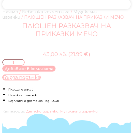
Начало
/
Бебешка козметика
/
Музикални
играчки
/ ПЛЮШЕН РАЗКАЗВАЧ НА ПРИКАЗКИ МЕЧО
ПЛЮШЕН РАЗКАЗВАЧ НА
ПРИКАЗКИ МЕЧО
43,00 лв. (21.99 €)
количество
за
Добавяне в количката
ПЛЮШЕН
Бърза поръчка
РАЗКАЗВАЧ
НА
ПРИКАЗКИ
Плащане онлайн
МЕЧО
Наложен платеж
Безплатна доставка над 100лв
Категории
Детски играчки
,
Музикални играчки