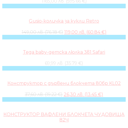
1165,00 лв. (595.66 €)
Gusio-количка за кукли Retro
Original
Current
149,00 лв. (76.18 €)
119,00 лв. (60.84 €)
price
price
was:
is:
149,00 лв..
119,00 лв..
Tega baby-детска люлка 3в1 Safari
69,99 лв. (35.79 €)
Конструктор с дървени блокчета 80бр KL02
Original
Current
37,60 лв. (19.22 €)
26,30 лв. (13.45 €)
price
price
was:
is:
37,60 лв..
26,30 лв..
КОНСТРУКТОР ВАФЛЕНИ БЛОКЧЕТА ЧУДОВИЩА
82Ч