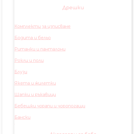
Дрешки
Комплекти за изписване
Бодита и бельо
Ританки и панталони
Рокли и поли
Блузи
Якета и жилетки
Шапки и ръкавици
Бебешки чорапи и чоропогащи
Бански