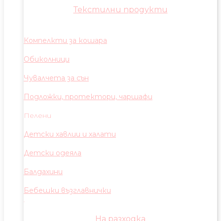
Текстилни продукти
Компелкти за кошара
Обиколници
Чувалчета за сън
Подложки, протектори, чаршафи
Пелени
Детски хавлии и халати
Детски одеяла
Балдахини
Бебешки възглавнички
На разходка