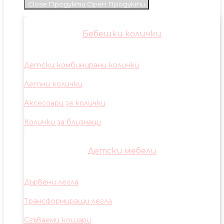
Close Продукти
Open Продукти
Бебешки колички
Детски комбинирани колички
Летни колички
Аксесоари за колички
Колички за близнаци
Детски мебели
Дървени легла
Трансформиращи легла
Сгъваеми кошари