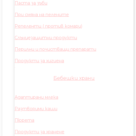
Паста за зъби
При смяна на пелените
Репеленти ( против комари)
Слънцезащитни продукти
Перилни и почистващи препарати
Продукти за хигиена
Бебешки храни
Адаптирани млека
Разтворими каши
Пюрета
Продукти за хранене