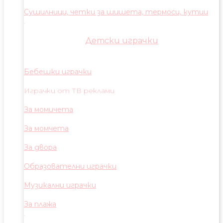
Сушилници, четки за шишета, термоси, кутии
Детски играчки
Бебешки играчки
Играчки от ТВ реклами
За момичета
За момчета
За двора
Образователни играчки
Музикални играчки
За плажа