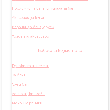
Подложки за вана, стъпала за баня
Акесоари за къпане
Играчки за баня, други
Хигиенни аксесоари
Бебешка козметика
Еднократни пелени
За баня
След баня
Лосиони, кремове
Мокри кърпички