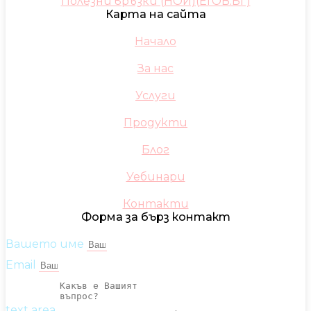
Полезни връзки (НОИ)(ЕГОВ.БГ)
Карта на сайта
Начало
За нас
Услуги
Продукти
Блог
Уебинари
Контакти
Форма за бърз контакт
Вашето име
Email
text area