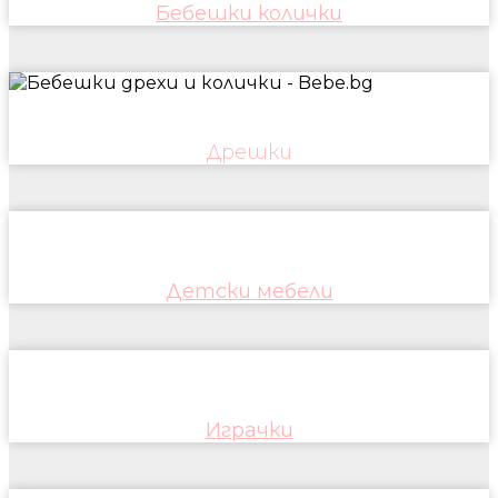
Бебешки колички
Дрешки
Детски мебели
Играчки