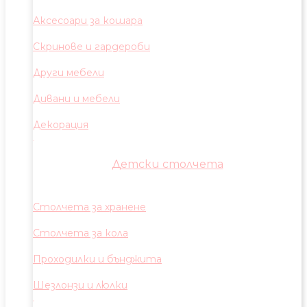
Аксесоари за кошара
Скринове и гардероби
Други мебели
Дивани и мебели
Декорация
Детски столчета
Столчета за хранене
Столчета за кола
Проходилки и бънджита
Шезлонзи и люлки