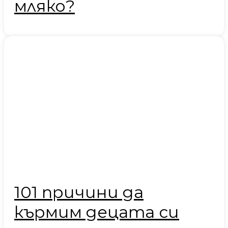
мляко?
101 причини да
кърмим децата си