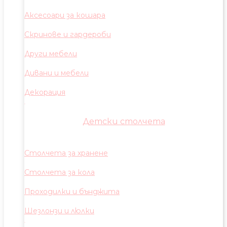
Аксесоари за кошара
Скринове и гардероби
Други мебели
Дивани и мебели
Декорация
Детски столчета
Столчета за хранене
Столчета за кола
Проходилки и бънджита
Шезлонзи и люлки