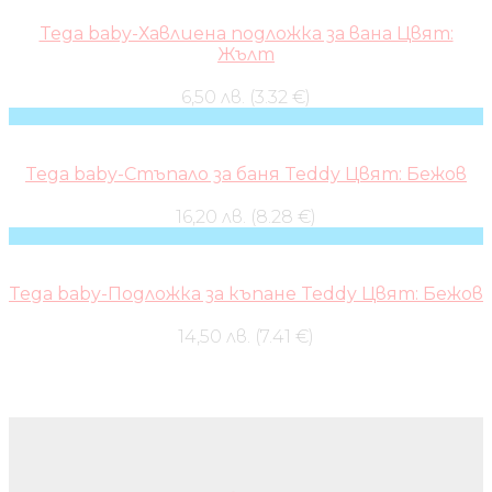
Tega baby-Хавлиена подложка за вана Цвят:
Жълт
6,50 лв. (3.32 €)
Tega baby-Стъпало за баня Teddy Цвят: Бежов
16,20 лв. (8.28 €)
Tega baby-Подложка за къпане Teddy Цвят: Бежов
14,50 лв. (7.41 €)
Бебешки колички и дрехи