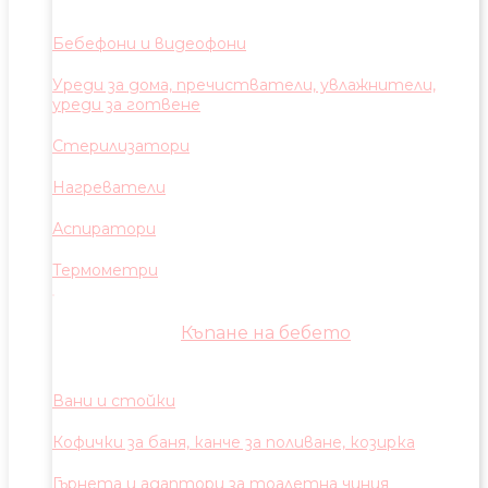
Бебефони и видеофони
Уреди за дома, пречистватели, увлажнители,
уреди за готвене
Стерилизатори
Нагреватели
Аспиратори
Термометри
Къпане на бебето
Вани и стойки
Кофички за баня, канче за поливане, козирка
Гърнета и адаптори за тоалетна чиния