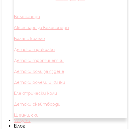
Велосипеди
Аксесоари за велосипеди
Баланс колело
Детски триколки
Детски тротинетки
Детски коли за яздене
Детски ролели и кънки
Електрически коли
Детски скейтборди
Шейни, ски
Услуги
Блог