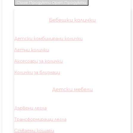
Close Продукти
Open Продукти
Бебешки колички
Детски комбинирани колички
Летни колички
Аксесоари за колички
Колички за близнаци
Детски мебели
Дървени легла
Трансформиращи легла
Сгъваеми кошари