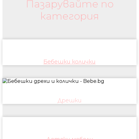
Пазарувайте по
категория
Бебешки колички
Дрешки