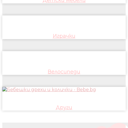
Детски мебели
Играчки
Велосипеди
Други