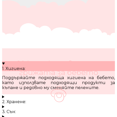
10 кратки съвета за
1. Хигиена:
грижата за бебето
Поддържайте подходяща хигиена на бебето,
като използвате подходящи продукти за
къпане и редовно му сменяйте пелените.
2. Хранене:
3. Сън: