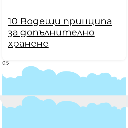
10 Водещи принципа
за допълнително
хранене