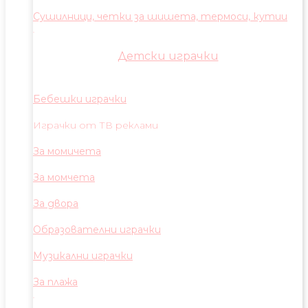
Сушилници, четки за шишета, термоси, кутии
Детски играчки
Бебешки играчки
Играчки от ТВ реклами
За момичета
За момчета
За двора
Образователни играчки
Музикални играчки
За плажа