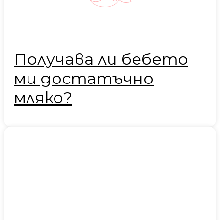
Получава ли бебето
ми достатъчно
мляко?