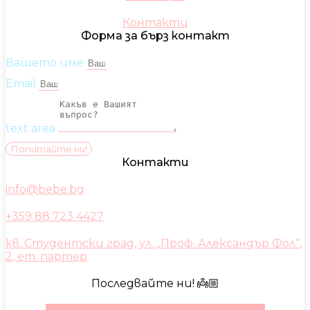
Контакти
Форма за бърз контакт
Вашето име
Email
text area
Попитайте ни!
Контакти
info@bebe.bg
+359 88 723 4427
кв. Студентски град, ул. „Проф. Александър Фол“,
2, ет. партер
Последвайте ни! 👼🏼