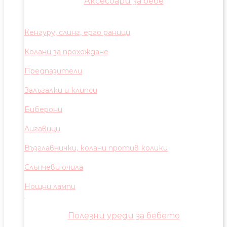
Аксесоари за бебе
Кенгуру, слинг, ерго раници
Колани за прохождане
Предпазители
Залъгалки и клипси
Биберони
Лигавици
Възглавнички, колани против колики
Слънчеви очила
Нощни лампи
Полезни уреди за бебето