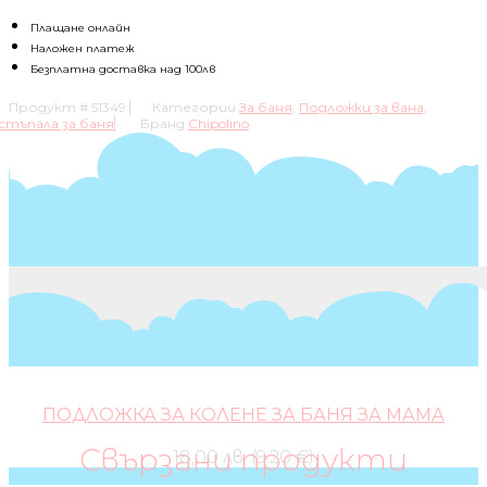
КЪПАНЕ
JELLY
Плащане онлайн
Наложен платеж
Безплатна доставка над 100лв
Продукт #
51349
Категории
За баня
,
Подложки за вана,
стъпала за баня
Бранд
Chipolino
ПОДЛОЖКА ЗА КОЛЕНЕ ЗА БАНЯ ЗА МАМА
Свързани продукти
18,00 лв. (9.20 €)