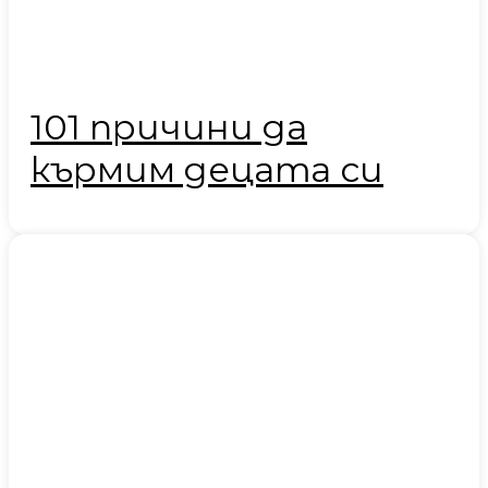
101 причини да
кърмим децата си