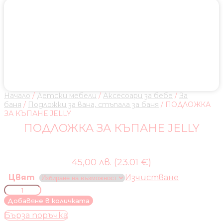
Начало
/
Детски мебели
/
Аксесоари за бебе
/
За
баня
/
Подложки за вана, стъпала за баня
/ ПОДЛОЖКА
ЗА КЪПАНЕ JELLY
ПОДЛОЖКА ЗА КЪПАНЕ JELLY
45,00 лв. (23.01 €)
Цвят
Изчистване
количество
за
Добавяне в количката
ПОДЛОЖКА
Бърза поръчка
ЗА