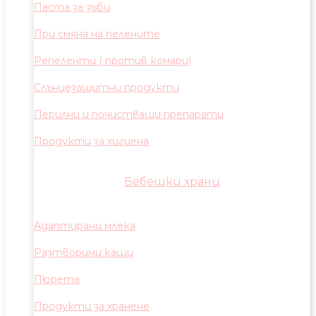
Паста за зъби
При смяна на пелените
Репеленти ( против комари)
Слънцезащитни продукти
Перилни и почистващи препарати
Продукти за хигиена
Бебешки храни
Адаптирани млека
Разтворими каши
Пюрета
Продукти за хранене