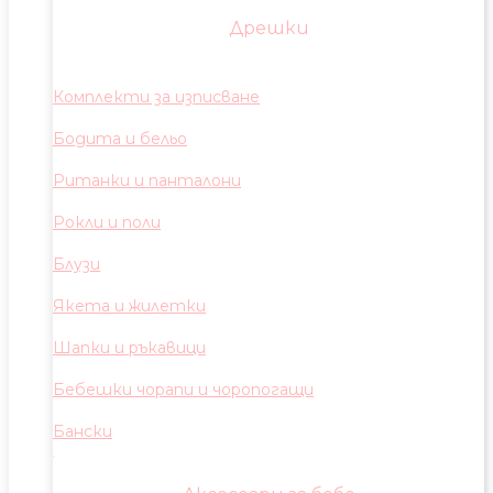
Дрешки
Комплекти за изписване
Бодита и бельо
Ританки и панталони
Рокли и поли
Блузи
Якета и жилетки
Шапки и ръкавици
Бебешки чорапи и чоропогащи
Бански