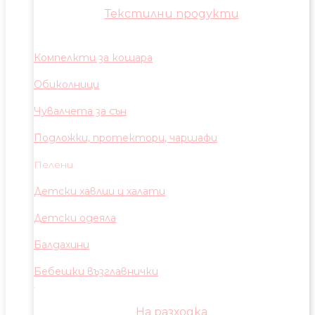
Текстилни продукти
Компелкти за кошара
Обиколници
Чувалчета за сън
Подложки, протектори, чаршафи
Пелени
Детски хавлии и халати
Детски одеяла
Балдахини
Бебешки възглавнички
На разходка