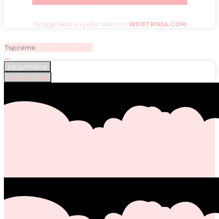
Facebook
Instagram
Youtube
Pinterest
Поддръжка на уеб сайт от
WEBTRIXIA.COM
резултата
Виж всички