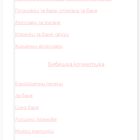
Подложки за вана, стъпала за баня
Акесоари за къпане
Играчки за баня, други
Хигиенни аксесоари
Бебешка козметика
Еднократни пелени
За баня
След баня
Лосиони, кремове
Мокри кърпички