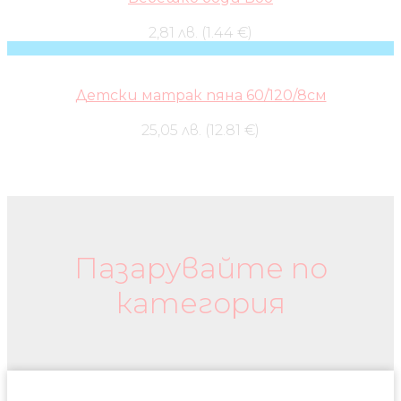
2,81 лв. (1.44 €)
Детски матрак пяна 60/120/8см
25,05 лв. (12.81 €)
Бебешки колички и дрехи
Пазарувайте по
категория