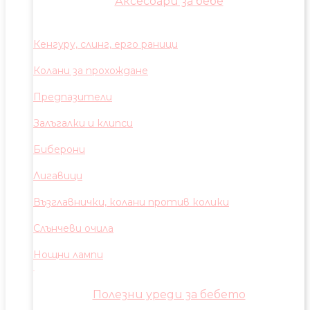
Аксесоари за бебе
Кенгуру, слинг, ерго раници
Колани за прохождане
Предпазители
Залъгалки и клипси
Биберони
Лигавици
Възглавнички, колани против колики
Слънчеви очила
Нощни лампи
Полезни уреди за бебето