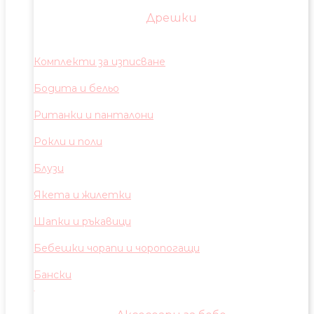
Дрешки
Комплекти за изписване
Бодита и бельо
Ританки и панталони
Рокли и поли
Блузи
Якета и жилетки
Шапки и ръкавици
Бебешки чорапи и чоропогащи
Бански