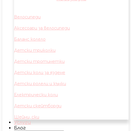
Велосипеди
Аксесоари за велосипеди
Баланс колело
Детски триколки
Детски тротинетки
Детски коли за яздене
Детски ролели и кънки
Електрически коли
Детски скейтборди
Шейни, ски
Услуги
Блог