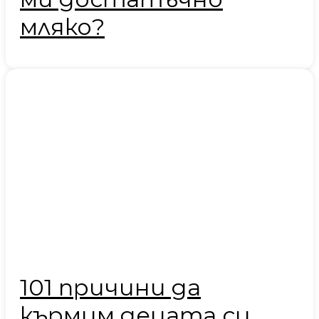
мляко?
101 причини да
кърмим децата си