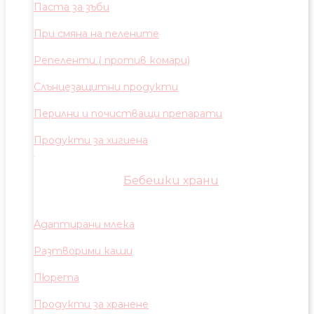
Паста за зъби
При смяна на пелените
Репеленти ( против комари)
Слънцезащитни продукти
Перилни и почистващи препарати
Продукти за хигиена
Бебешки храни
Адаптирани млека
Разтворими каши
Пюрета
Продукти за хранене