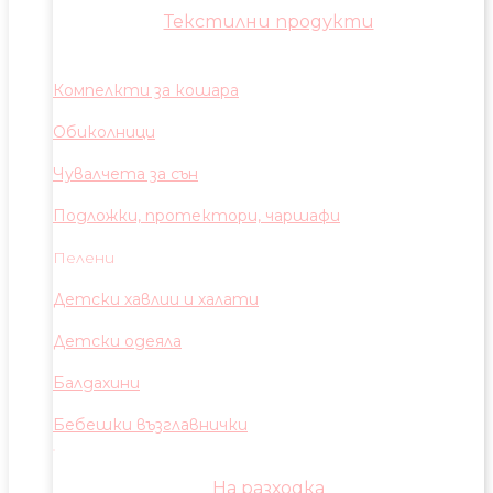
Текстилни продукти
Компелкти за кошара
Обиколници
Чувалчета за сън
Подложки, протектори, чаршафи
Пелени
Детски хавлии и халати
Детски одеяла
Балдахини
Бебешки възглавнички
На разходка