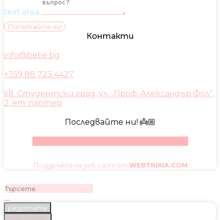
text area
Попитайте ни!
Контакти
info@bebe.bg
+359 88 723 4427
кв. Студентски град, ул. „Проф. Александър Фол“,
2, ет. партер
Последвайте ни! 👼🏼
Facebook
Instagram
Youtube
Pinterest
Поддръжка на уеб сайт от
WEBTRIXIA.COM
резултата
Виж всички