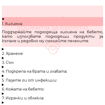
10 кратки съвета за
1. Хигиена:
грижата за бебето
Поддържайте подходяща хигиена на бебето,
като използвате подходящи продукти за
къпане и редовно му сменяйте пелените.
2. Хранене:
3. Сън:
4. Подкрепа на врата и главата:
5. Пазете ги от инфекции:
6. Кожата на бебето:
7. Играчки и облекла: