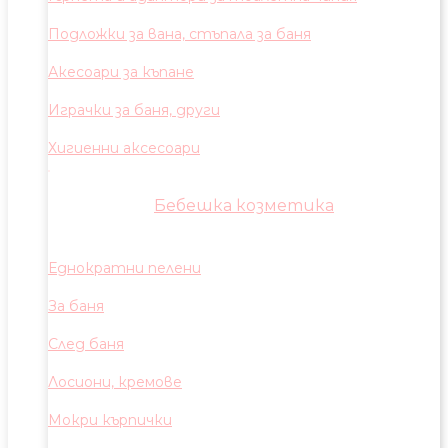
Подложки за вана, стъпала за баня
Акесоари за къпане
Играчки за баня, други
Хигиенни аксесоари
Бебешка козметика
Еднократни пелени
За баня
След баня
Лосиони, кремове
Мокри кърпички