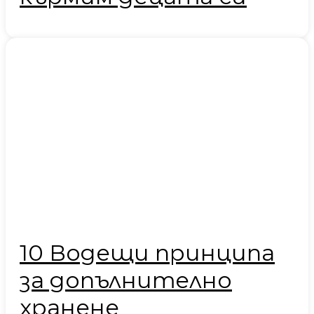
10 Водещи принципа
за допълнително
хранене