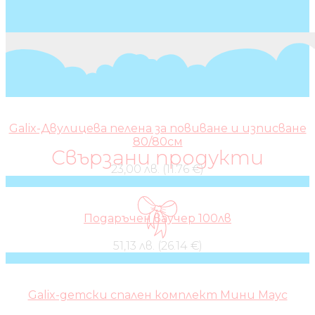
Galix-Двулицева пелена за повиване и изписване
80/80см
Свързани продукти
23,00 лв. (11.76 €)
Подаръчен ваучер 100лв
51,13 лв. (26.14 €)
Galix-детски спален комплект Мини Маус