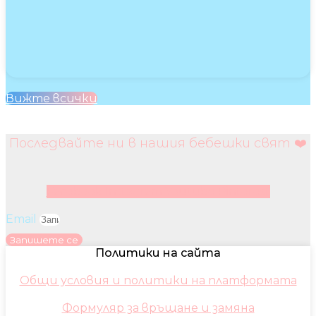
Вижте всички
Последвайте ни в нашия бебешки свят ❤️
Facebook
Instagram
Youtube
Pinterest
Email
Запишете се
Политики на сайта
Общи условия и политики на платформата
Формуляр за връщане и замяна