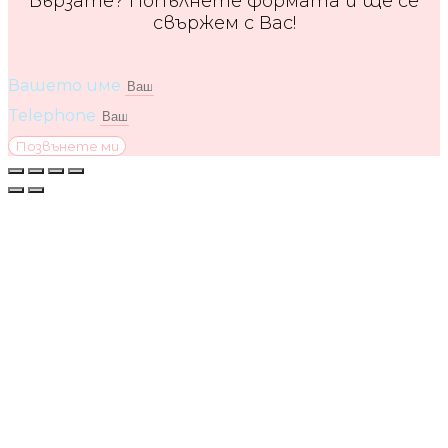
Бързате? Попълнете формата и ще се
свържем с Вас!
Вашето име
Telephone
Позвънете ми