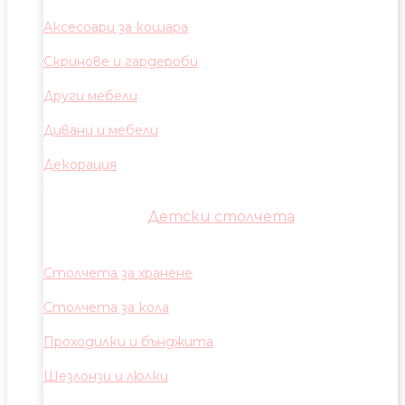
Аксесоари за кошара
Скринове и гардероби
Други мебели
Дивани и мебели
Декорация
Детски столчета
Столчета за хранене
Столчета за кола
Проходилки и бънджита
Шезлонзи и люлки