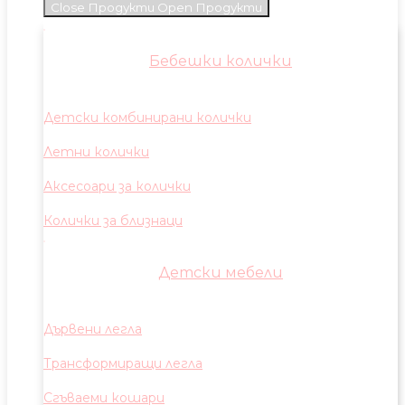
Close Продукти
Open Продукти
Бебешки колички
Детски комбинирани колички
Летни колички
Аксесоари за колички
Колички за близнаци
Детски мебели
Дървени легла
Трансформиращи легла
Сгъваеми кошари