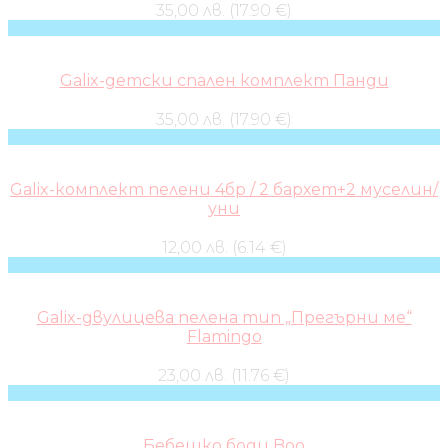
35,00 лв. (17.90 €)
Galix-детски спален комплект Панди
35,00 лв. (17.90 €)
Galix-комплект пелени 4бр / 2 бархет+2 муселин/
уни
12,00 лв. (6.14 €)
Galix-двулицева пелена тип „Прегърни ме“
Flamingo
23,00 лв. (11.76 €)
Бебешко боди Boo