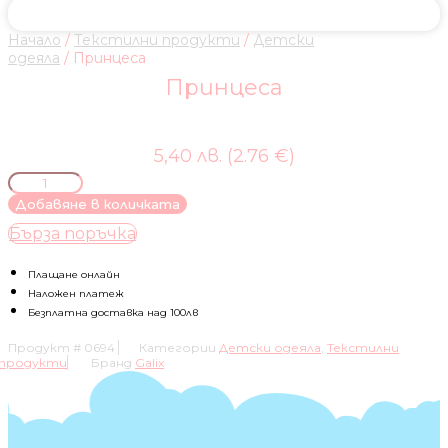
Начало
/
Текстилни продукти
/
Детски
одеяла
/ Принцеса
Принцеса
5,40 лв. (2.76 €)
количество
за
Добавяне в количката
Принцеса
Бърза поръчка
Плащане онлайн
Наложен платеж
Безплатна доставка над 100лв
Продукт #
0694
Категории
Детски одеяла
,
Текстилни
продукти
Бранд
Galix