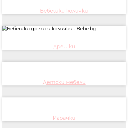
Бебешки колички
Дрешки
Детски мебели
Играчки