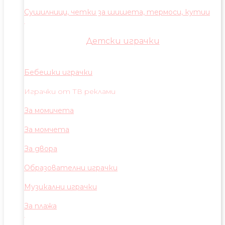
Сушилници, четки за шишета, термоси, кутии
Детски играчки
Бебешки играчки
Играчки от ТВ реклами
За момичета
За момчета
За двора
Образователни играчки
Музикални играчки
За плажа