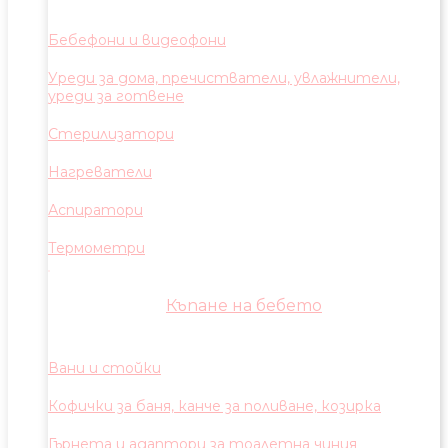
Бебефони и видеофони
Уреди за дома, пречистватели, увлажнители,
уреди за готвене
Стерилизатори
Нагреватели
Аспиратори
Термометри
Къпане на бебето
Вани и стойки
Кофички за баня, канче за поливане, козирка
Гърнета и адаптори за тоалетна чиния