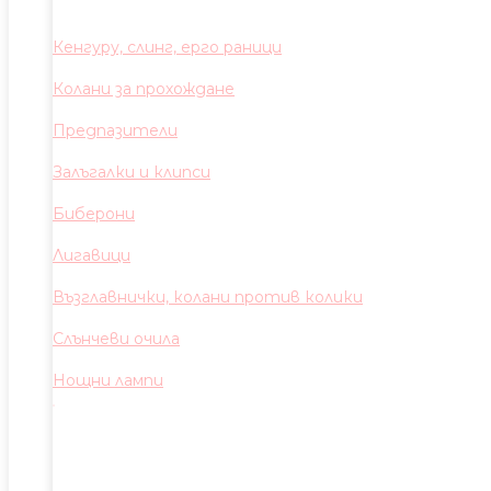
Кенгуру, слинг, ерго раници
Колани за прохождане
Предпазители
Залъгалки и клипси
Биберони
Лигавици
Възглавнички, колани против колики
Слънчеви очила
Нощни лампи