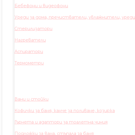
Бебефони и видеофони
Уреди за дома, пречистватели, увлажнители, уред
Стерилизатори
Нагреватели
Аспиратори
Термометри
Вани и стойки
Кофички за баня, канче за поливане, козирка
Гърнета и адаптори за тоалетна чиния
Подложки за вана, стъпала за баня