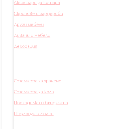
Аксесоари за кошара
Скринове и гардероби
Други мебели
Дивани и мебели
Декорация
Столчета за хранене
Столчета за кола
Проходилки и бънджита
Шезлонзи и люлки