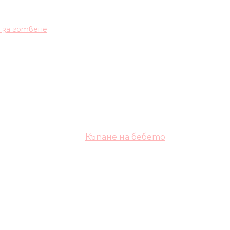
и за готвене
Къпане на бебето