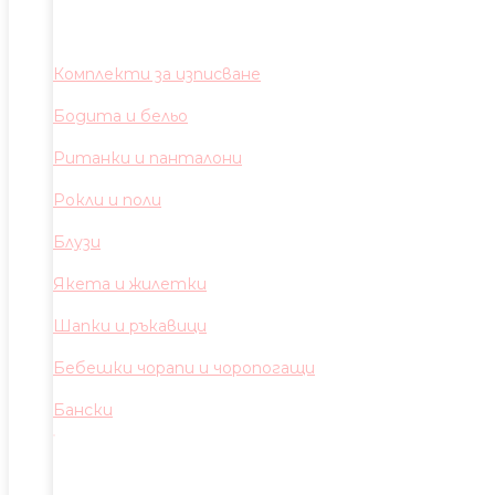
Комплекти за изписване
Бодита и бельо
Ританки и панталони
Рокли и поли
Блузи
Якета и жилетки
Шапки и ръкавици
Бебешки чорапи и чоропогащи
Бански