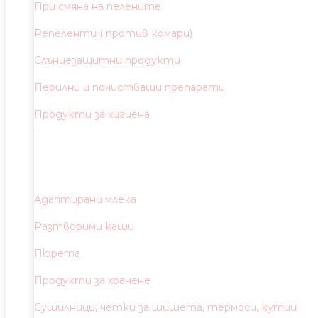
При смяна на пелените
Репеленти ( против комари)
Слънцезащитни продукти
Перилни и почистващи препарати
Продукти за хигиена
Адаптирани млека
Разтворими каши
Пюрета
Продукти за хранене
Сушилници, четки за шишета, термоси, кутии