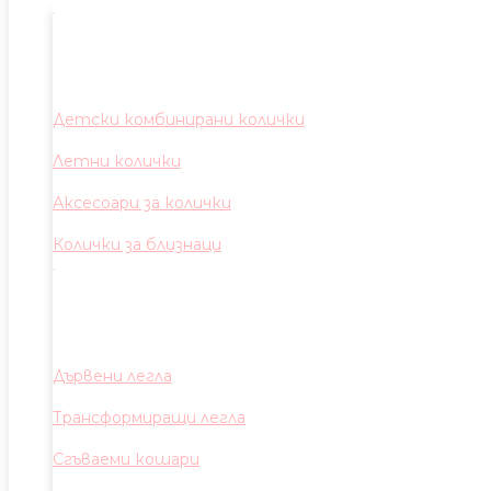
Детски комбинирани колички
Летни колички
Аксесоари за колички
Колички за близнаци
Дървени легла
Трансформиращи легла
Сгъваеми кошари