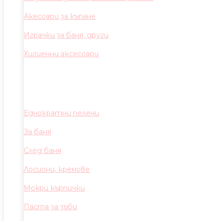
Акесоари за къпане
Играчки за баня, други
Хигиенни аксесоари
Еднократни пелени
За баня
След баня
Лосиони, кремове
Мокри кърпички
Паста за зъби