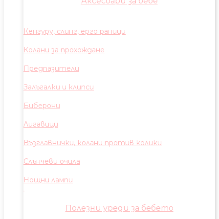
Аксесоари за бебе
Кенгуру, слинг, ерго раници
Колани за прохождане
Предпазители
Залъгалки и клипси
Биберони
Лигавици
Възглавнички, колани против колики
Слънчеви очила
Нощни лампи
Полезни уреди за бебето