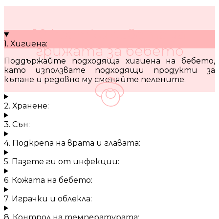
10 кратки съвета за
1. Хигиена:
грижата за бебето
Поддържайте подходяща хигиена на бебето,
като използвате подходящи продукти за
къпане и редовно му сменяйте пелените.
2. Хранене:
3. Сън:
4. Подкрепа на врата и главата:
5. Пазете ги от инфекции:
6. Кожата на бебето:
7. Играчки и облекла:
8. Контрол на температурата: