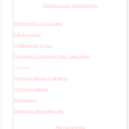
Текстилни продукти
Компелкти за кошара
Обиколници
Чувалчета за сън
Подложки, протектори, чаршафи
Пелени
Детски хавлии и халати
Детски одеяла
Балдахини
Бебешки възглавнички
На разходка