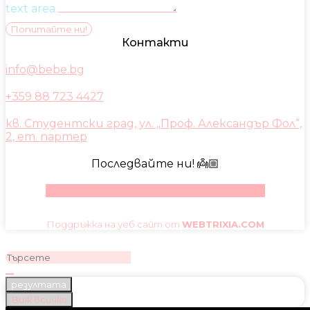
text area
Попитайте ни!
Контакти
info@bebe.bg
+359 88 723 4427
кв. Студентски град, ул. „Проф. Александър Фол“,
2, ет. партер
Последвайте ни! 👼🏼
Facebook
Instagram
Youtube
Pinterest
Поддръжка на уеб сайт от
WEBTRIXIA.COM
резултата
Виж всички