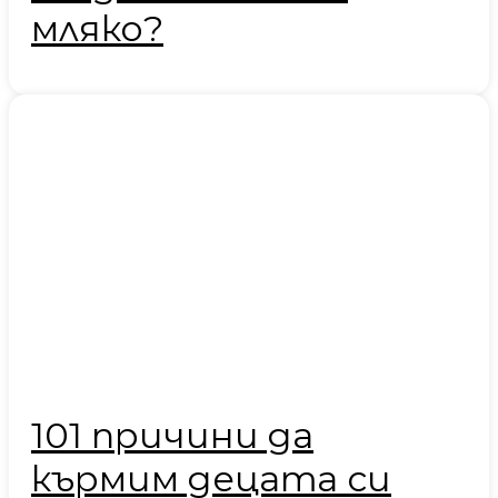
мляко?
101 причини да
кърмим децата си