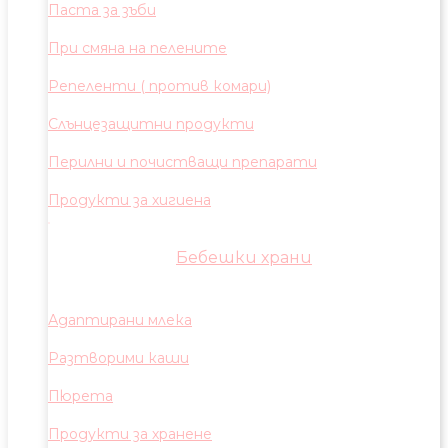
Паста за зъби
При смяна на пелените
Репеленти ( против комари)
Слънцезащитни продукти
Перилни и почистващи препарати
Продукти за хигиена
Бебешки храни
Адаптирани млека
Разтворими каши
Пюрета
Продукти за хранене