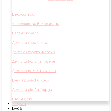
Велосипеди
Аксесоари за велосипеди
Баланс колело
Детски триколки
Детски тротинетки
Детски коли за яздене
Детски ролели и кънки
Електрически коли
Детски скейтборди
Шейни, ски
Услуги
Блог