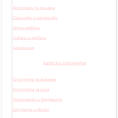
Аксесоари за кошара
Скринове и гардероби
Други мебели
Дивани и мебели
Декорация
Детски столчета
Столчета за хранене
Столчета за кола
Проходилки и бънджита
Шезлонзи и люлки