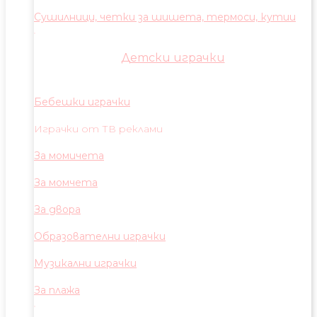
Сушилници, четки за шишета, термоси, кутии
Детски играчки
Бебешки играчки
Играчки от ТВ реклами
За момичета
За момчета
За двора
Образователни играчки
Музикални играчки
За плажа