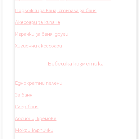
Подложки за вана, стъпала за баня
Акесоари за къпане
Играчки за баня, други
Хигиенни аксесоари
Бебешка козметика
Еднократни пелени
За баня
След баня
Лосиони, кремове
Мокри кърпички