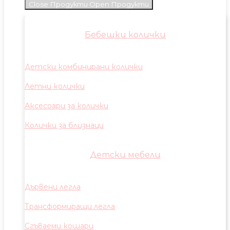
Close Продукти
Open Продукти
Бебешки колички
Детски комбинирани колички
Летни колички
Аксесоари за колички
Колички за близнаци
Детски мебели
Дървени легла
Трансформиращи легла
Сгъваеми кошари