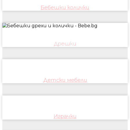
Бебешки колички
Дрешки
Детски мебели
Играчки