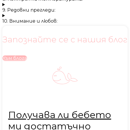
9. Редовни прегледи:
10. Внимание и любов:
Запознайте се с нашия блог
Към блога
Получава ли бебето
ми достатъчно