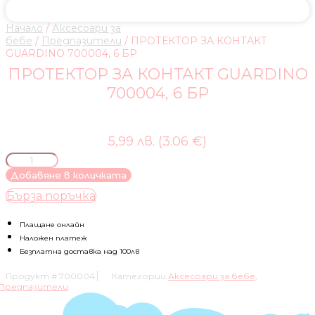
Начало
/
Аксесоари за
бебе
/
Предпазители
/ ПРОТЕКТОР ЗА КОНТАКТ
GUARDINO 700004, 6 БР
ПРОТЕКТОР ЗА КОНТАКТ GUARDINO
700004, 6 БР
5,99 лв. (3.06 €)
количество
за
Добавяне в количката
ПРОТЕКТОР
Бърза поръчка
ЗА
КОНТАКТ
GUARDINO
Плащане онлайн
700004,
Наложен платеж
6
Безплатна доставка над 100лв
БР
Продукт #
700004
Категории
Аксесоари за бебе
,
Предпазители