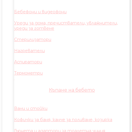
Бебефони и видеофони
Уреди за дома, пречистватели, увлажнители,
уреди за готвене
Стерилизатори
Нагреватели
Аспиратори
Термометри
Къпане на бебето
Вани и стойки
Кофички за баня, канче за поливане, козирка
Гърнета и адаптори за тоалетна чиния