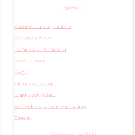
Дрешки
Комплекти за изписване
Бодита и бельо
Ританки и панталони
Рокли и поли
Блузи
Якета и жилетки
Шапки и ръкавици
Бебешки чорапи и чоропогащи
Бански