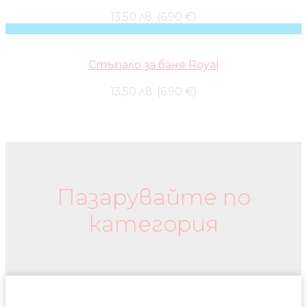
13,50 лв. (6.90 €)
Стъпало за баня Royal
13,50 лв. (6.90 €)
Бебешки колички и дрехи
Пазарувайте по
категория