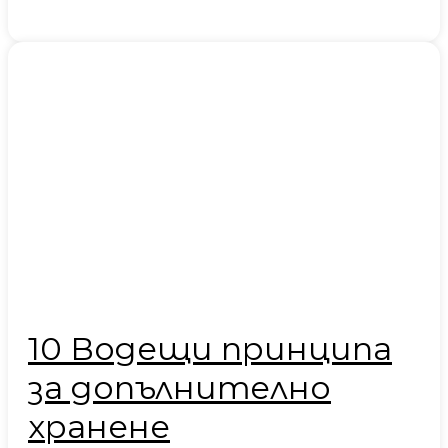
10 Водещи принципа
за допълнително
хранене