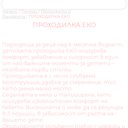
Начало
/
Пелени
/
Проходилки и
бънджита
/ ПРОХОДИЛКА ЕКО
ПРОХОДИЛКА ЕКО
Подходяща за деца над 6-месечна възраст,
детската проходилка EKO осигурява
комфорт, забавление и сигурност в един
от най-важните моменти за детето –
неговите първи стъпки.
Проходилката е с лесно сгъваема
конструкция, удобна за съхранение, тъй
като заема малко място.
Седалката е мека и тапицирана, като
осигурява изключителен комфорт на
бебето. Височината й може да се регулира
в 3 позиции, в зависимост от ръста на
Вашето дете.
Оригиналното музикално табло с играчки и