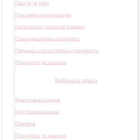
Паста за зъби
При смяна на пелените
Репеленти ( против комари)
Слънцезащитни продукти
Перилни и почистващи препарати
Продукти за хигиена
Бебешки храни
Адаптирани млека
Разтворими каши
Пюрета
Продукти за хранене