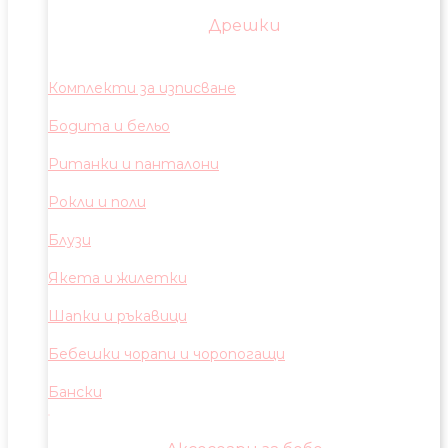
Дрешки
Комплекти за изписване
Бодита и бельо
Ританки и панталони
Рокли и поли
Блузи
Якета и жилетки
Шапки и ръкавици
Бебешки чорапи и чоропогащи
Бански