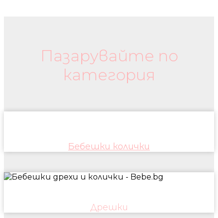
Бебешки колички и дрехи
Пазарувайте по
категория
Бебешки колички
Дрешки