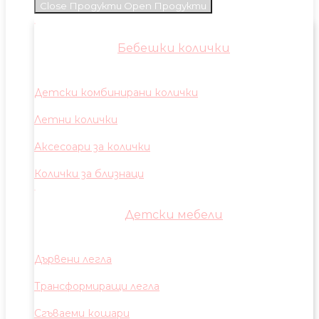
Close Продукти
Open Продукти
Бебешки колички
Детски комбинирани колички
Летни колички
Аксесоари за колички
Колички за близнаци
Детски мебели
Дървени легла
Трансформиращи легла
Сгъваеми кошари