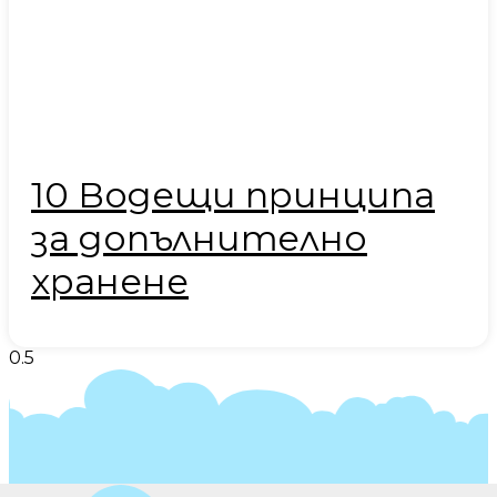
10 Водещи принципа
за допълнително
хранене