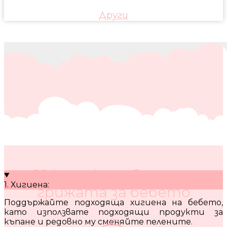
Други
10 кратки съвета за
1. Хигиена:
грижата за бебето
Поддържайте подходяща хигиена на бебето,
като използвате подходящи продукти за
къпане и редовно му сменяйте пелените.