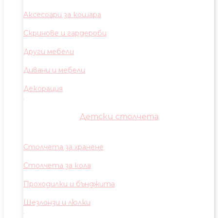
Аксесоари за кошара
Скринове и гардероби
Други мебели
Дивани и мебели
Декорация
Детски столчета
Столчета за хранене
Столчета за кола
Проходилки и бънджита
Шезлонзи и люлки