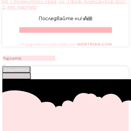
кв. Студентски град, ул. „Проф. Александър Фол“,
2, ет. партер
Последвайте ни! 👼🏼
Facebook
Instagram
Youtube
Pinterest
Поддръжка на уеб сайт от
WEBTRIXIA.COM
резултата
Виж всички