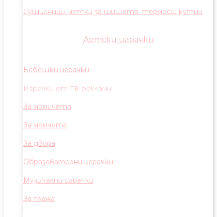
Сушилници, четки за шишета, термоси, кутии
Детски играчки
Бебешки играчки
Играчки от ТВ реклами
За момичета
За момчета
За двора
Образователни играчки
Музикални играчки
За плажа