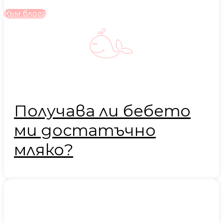
Към блога
Получава ли бебето
ми достатъчно
мляко?