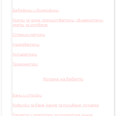
Бебефони и видеофони
Уреди за дома, пречистватели, увлажнители,
уреди за готвене
Стерилизатори
Нагреватели
Аспиратори
Термометри
Къпане на бебето
Вани и стойки
Кофички за баня, канче за поливане, козирка
Гърнета и адаптори за тоалетна чиния