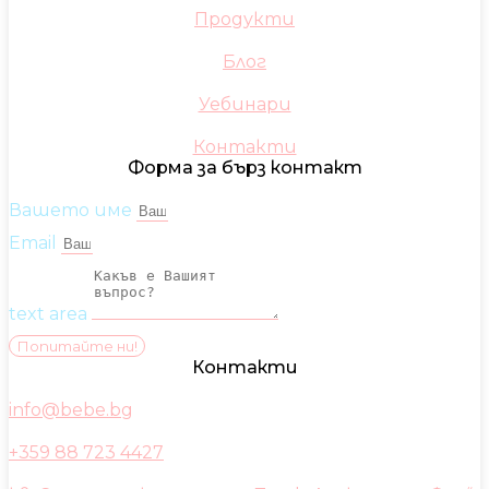
Продукти
Блог
Уебинари
Контакти
Форма за бърз контакт
Вашето име
Email
text area
Попитайте ни!
Контакти
info@bebe.bg
+359 88 723 4427