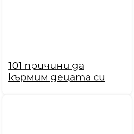
101 причини да
кърмим децата си