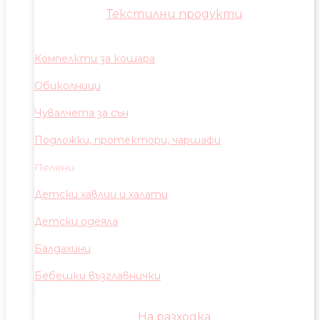
Текстилни продукти
Компелкти за кошара
Обиколници
Чувалчета за сън
Подложки, протектори, чаршафи
Пелени
Детски хавлии и халати
Детски одеяла
Балдахини
Бебешки възглавнички
На разходка