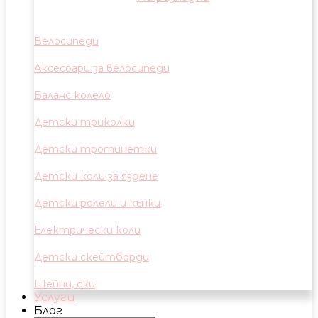
Велосипеди
Аксесоари за велосипеди
Баланс колело
Детски триколки
Детски тротинетки
Детски коли за яздене
Детски ролели и кънки
Електрически коли
Детски скейтборди
Шейни, ски
Услуги
Блог