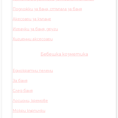
Подложки за вана, стъпала за баня
Акесоари за къпане
Играчки за баня, други
Хигиенни аксесоари
Бебешка козметика
Еднократни пелени
За баня
След баня
Лосиони, кремове
Мокри кърпички