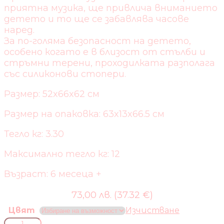
приятна музика, ще привлича вниманието
детето и то ще се забавлява часове
наред.
За по-голяма безопасност на детето,
особено когато е в близост от стълби и
стръмни терени, проходилката разполага
със силиконови стопери.
Размер: 52x66x62 см
Размер на опаковка: 63x13x66.5 см
Тегло кг: 3.30
Максимално тегло кг: 12
Възраст: 6 месеца +
73,00 лв. (37.32 €)
Цвят
Изчистване
количество