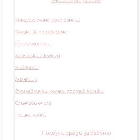
Аксесоари за бебе
Кенгуру, слинг, ерго раници
Колани за прохождане
Предпазители
Залъгалки и клипси
Биберони
Лигавици
Възглавнички, колани против колики
Слънчеви очила
Нощни лампи
Полезни уреди за бебето