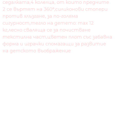
седалката,4 колелца, от които предните
2 се въртят на 360°,силиконови стопери
против хлъзгане, за по-голяма
сигурност,тегло на детето: max 12
кг,лесно сваляща се за почистване
текстилна част,цветен плот със забавна
форма и играчки спомагащи за развитие
на детското въображение