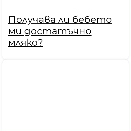
Получава ли бебето
ми достатъчно
мляко?