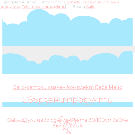
Продукт #
0694
Категории
Детски одеaла,Текстилни
продукти
,
Текстилни продукти
Бранд
Galix
Galix-детски спален комплект Бебе Мечо
Свързани продукти
35,00 лв. (17.90 €)
Galix-Двулицево одеяло с вата 80/100см Зайче
вълшебник