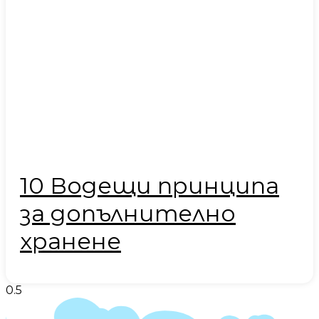
10 Водещи принципа
за допълнително
хранене