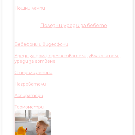
Нощни лампи
Полезни уреди за бебето
Бебефони и видеофони
Уреди за дома, пречистватели, увлажнители,
уреди за готвене
Стерилизатори
Нагреватели
Аспиратори
Термометри