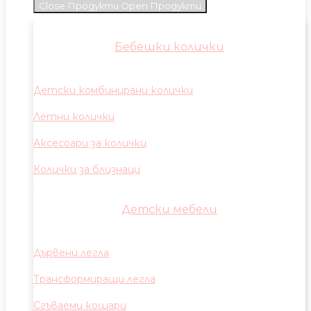
Close Продукти
Open Продукти
Бебешки колички
Детски комбинирани колички
Летни колички
Аксесоари за колички
Колички за близнаци
Детски мебели
Дървени легла
Трансформиращи легла
Сгъваеми кошари