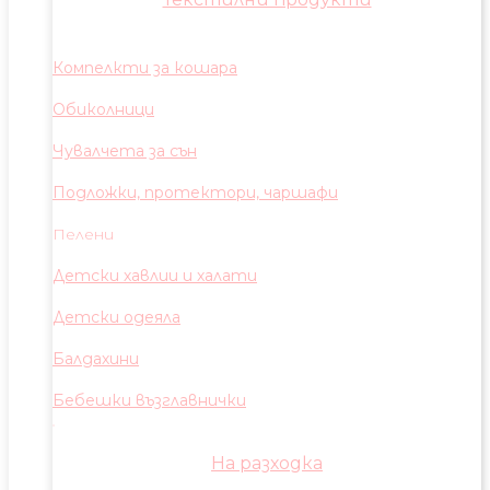
Компелкти за кошара
Обиколници
Чувалчета за сън
Подложки, протектори, чаршафи
Пелени
Детски хавлии и халати
Детски одеяла
Балдахини
Бебешки възглавнички
На разходка