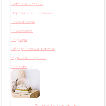
Бебешки играчки
Играчки от ТВ реклами
За момичета
За момчета
За двора
Образователни играчки
Музикални играчки
За плажа
Текстилни продукти