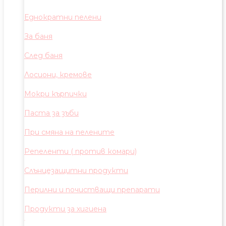
Еднократни пелени
За баня
След баня
Лосиони, кремове
Мокри кърпички
Паста за зъби
При смяна на пелените
Репеленти ( против комари)
Слънцезащитни продукти
Перилни и почистващи препарати
Продукти за хигиена