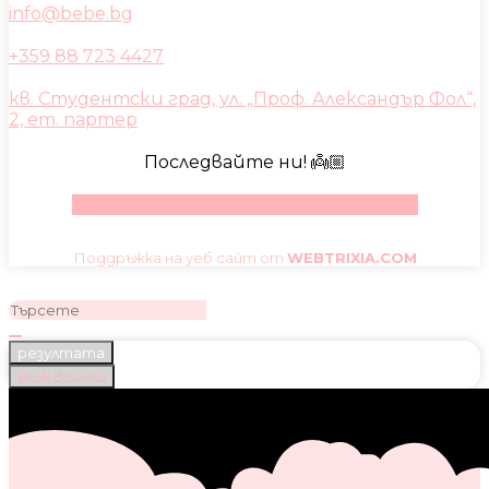
info@bebe.bg
+359 88 723 4427
кв. Студентски град, ул. „Проф. Александър Фол“,
2, ет. партер
Последвайте ни! 👼🏼
Facebook
Instagram
Youtube
Pinterest
Поддръжка на уеб сайт от
WEBTRIXIA.COM
резултата
Виж всички