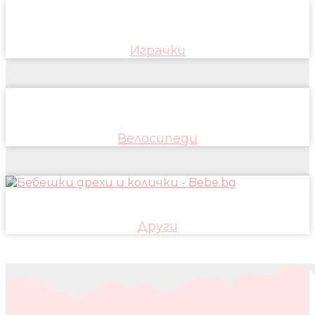
Играчки
Велосипеди
Други