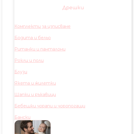
Дрешки
Комплекти за изписване
Бодита и бельо
Ританки и панталони
Рокли и поли
Блузи
Якета и жилетки
Шапки и ръкавици
Бебешки чорапи и чоропогащи
Бански