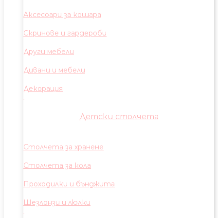
Аксесоари за кошара
Скринове и гардероби
Други мебели
Дивани и мебели
Декорация
Детски столчета
Столчета за хранене
Столчета за кола
Проходилки и бънджита
Шезлонзи и люлки