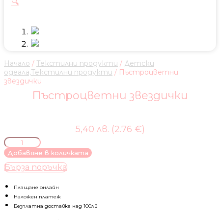
🔍
Начало
/
Текстилни продукти
/
Детски
одеaла,Текстилни продукти
/ Пъстроцветни
звездички
Пъстроцветни звездички
5,40 лв. (2.76 €)
количество
за
Добавяне в количката
Пъстроцветни
Бърза поръчка
звездички
Плащане онлайн
Наложен платеж
Безплатна доставка над 100лв