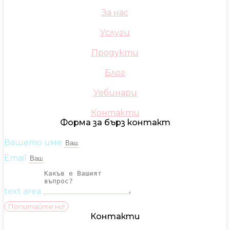
За нас
Услуги
Продукти
Блог
Уебинари
Контакти
Форма за бърз контакт
Вашето име
Email
text area
Попитайте ни!
Контакти