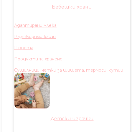
Бебешки храни
Адаптирани млека
Разтворими каши
Пюрета
Продукти за хранене
Сушилници, четки за шишета, термоси, кутии
Детски играчки