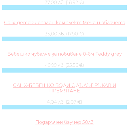
37,00 лв. (18.92 €)
Galix-детски спален комплект Мече и облачета
35,00 лв. (17.90 €)
Бебешко чувалче за повиване 0-6м Teddy grey
49,99 лв. (25.56 €)
GALIX-БЕБЕШКО БОДИ С ДЪЛЪГ РЪКАВ И
ПРЕМЯТАНЕ
4,04 лв. (2.07 €)
Подаръчен ваучер 50лв