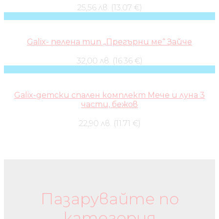
25,56 лв. (13.07 €)
Galix- пелена тип „Прегърни ме“ Зайче
32,00 лв. (16.36 €)
Galix-детски спален комплект Мече и луна 3
части, бежов
22,90 лв. (11.71 €)
Бебешки колички и дрехи
Пазарувайте по
категория