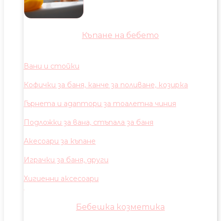
Къпане на бебето
Вани и стойки
Кофички за баня, канче за поливане, козирка
Гърнета и адаптори за тоалетна чиния
Подложки за вана, стъпала за баня
Акесоари за къпане
Играчки за баня, други
Хигиенни аксесоари
Бебешка козметика