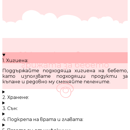
10 кратки съвета за
1. Хигиена:
грижата за бебето
Поддържайте подходяща хигиена на бебето,
като използвате подходящи продукти за
къпане и редовно му сменяйте пелените.
2. Хранене:
3. Сън:
4. Подкрепа на врата и главата: