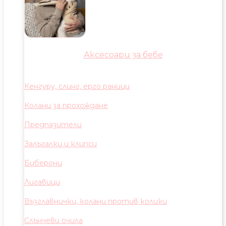
Аксесоари за бебе
Кенгуру, слинг, ерго раници
Колани за прохождане
Предпазители
Залъгалки и клипси
Биберони
Лигавици
Възглавнички, колани против колики
Слънчеви очила