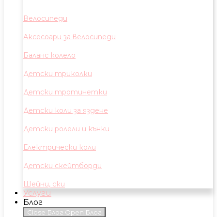
Велосипеди
Аксесоари за велосипеди
Баланс колело
Детски триколки
Детски тротинетки
Детски коли за яздене
Детски ролели и кънки
Електрически коли
Детски скейтборди
Шейни, ски
Услуги
Блог
Close Блог
Open Блог