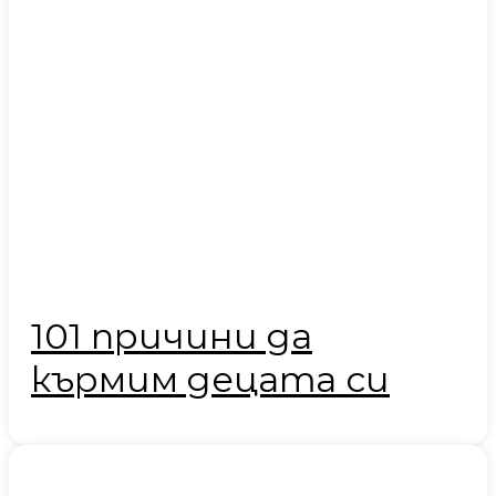
101 причини да
кърмим децата си