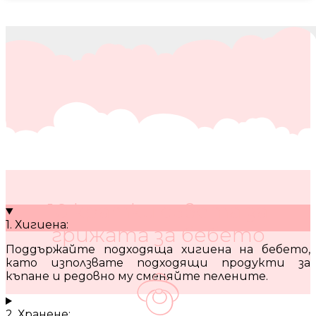
10 кратки съвета за
1. Хигиена:
грижата за бебето
Поддържайте подходяща хигиена на бебето,
като използвате подходящи продукти за
къпане и редовно му сменяйте пелените.
2. Хранене: