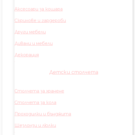
Аксесоари за кошара
Скринове и гардероби
Други мебели
Дивани и мебели
Декорация
Детски столчета
Столчета за хранене
Столчета за кола
Проходилки и бънджита
Шезлонзи и люлки