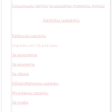
Сушилници, четки за шишета, термоси, кутии
Детски играчки
Бебешки играчки
Играчки от ТВ реклами
За момичета
За момчета
За двора
Образователни играчки
Музикални играчки
За плажа