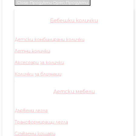
Close Продукти
Open Продукти
Бебешки колички
Детски комбинирани колички
Летни колички
Аксесоари за колички
Колички за близнаци
Детски мебели
Дървени легла
Трансформиращи легла
Сгъваеми кошари