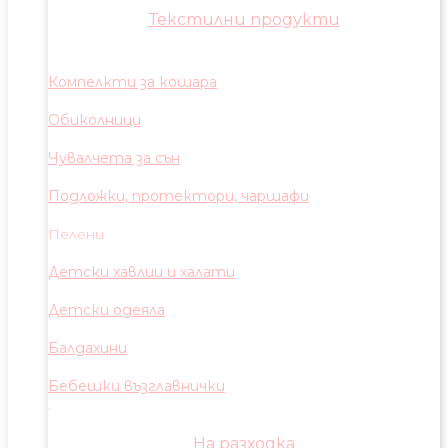
Текстилни продукти
Компелкти за кошара
Обиколници
Чувалчета за сън
Подложки, протектори, чаршафи
Пелени
Детски хавлии и халати
Детски одеяла
Балдахини
Бебешки възглавнички
На разходка