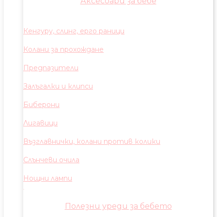
Аксесоари за бебе
Кенгуру, слинг, ерго раници
Колани за прохождане
Предпазители
Залъгалки и клипси
Биберони
Лигавици
Възглавнички, колани против колики
Слънчеви очила
Нощни лампи
Полезни уреди за бебето