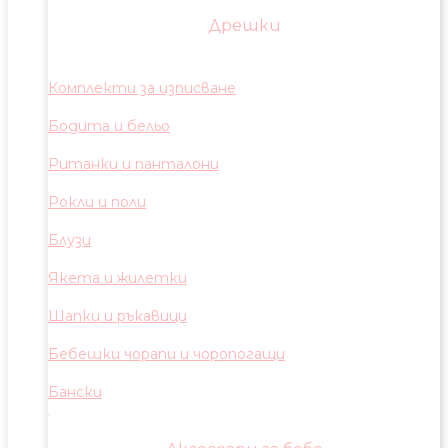
Дрешки
Комплекти за изписване
Бодита и бельо
Ританки и панталони
Рокли и поли
Блузи
Якета и жилетки
Шапки и ръкавици
Бебешки чорапи и чоропогащи
Бански