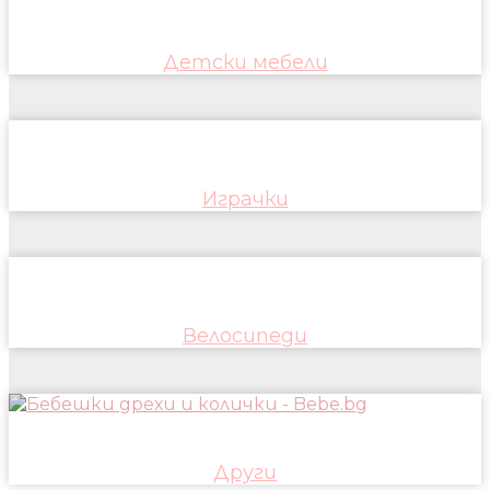
Детски мебели
Играчки
Велосипеди
Други