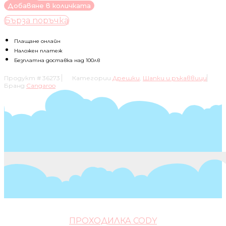
за
Добавяне в количката
РЪКАВИЦИ
Бърза поръчка
ЗА
НОВОРОДЕНО
KAY
Плащане онлайн
РОЗОВ
Наложен платеж
Безплатна доставка над 100лв
Продукт #
36273
Категории
Дрешки
,
Шапки и ръкаввици
Бранд
Cangaroo
ПРОХОДИЛКА CODY