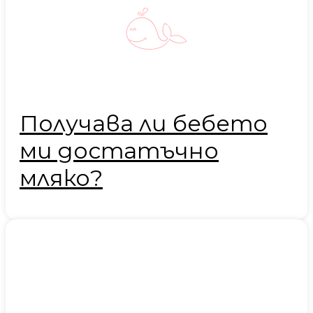
Получава ли бебето
ми достатъчно
мляко?