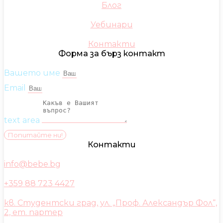
Блог
Уебинари
Контакти
Форма за бърз контакт
Вашето име
Email
text area
Попитайте ни!
Контакти
info@bebe.bg
+359 88 723 4427
кв. Студентски град, ул. „Проф. Александър Фол“,
2, ет. партер