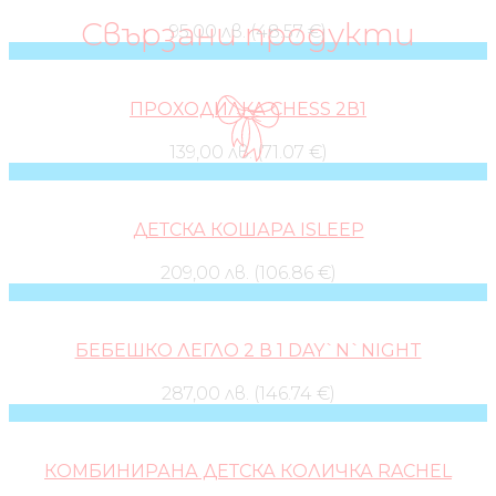
Свързани продукти
95,00 лв. (48.57 €)
ПРОХОДИЛКА CHESS 2В1
139,00 лв. (71.07 €)
ДЕТСКА КОШАРА ISLEEP
209,00 лв. (106.86 €)
БЕБЕШКО ЛЕГЛО 2 В 1 DAY`N`NIGHT
287,00 лв. (146.74 €)
КОМБИНИРАНА ДЕТСКА КОЛИЧКА RACHEL