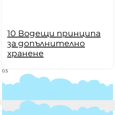
10 Водещи принципа
за допълнително
хранене