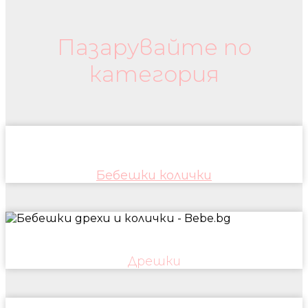
Бебешки колички и дрехи
Пазарувайте по
категория
Бебешки колички
Дрешки