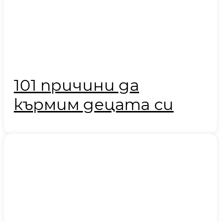
101 причини да
кърмим децата си