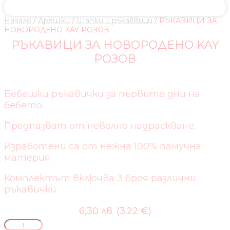
Начало
/
Дрешки
/
Шапки и ръкаввици
/ РЪКАВИЦИ ЗА
НОВОРОДЕНО KAY РОЗОВ
РЪКАВИЦИ ЗА НОВОРОДЕНО KAY
РОЗОВ
Бебешки ръкавички за първите дни на
бебето.
Предпазват от неволно надраскване.
Изработени са от нежна 100% памучна
материя.
Комплектът включва 3 броя различни
ръкавички.
6,30 лв. (3.22 €)
количество