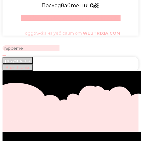
Последвайте ни! 👼🏼
Facebook
Instagram
Youtube
Pinterest
Поддръжка на уеб сайт от
WEBTRIXIA.COM
резултата
Виж всички