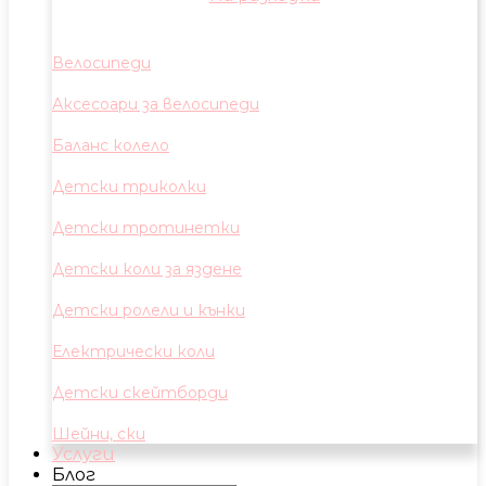
Велосипеди
Аксесоари за велосипеди
Баланс колело
Детски триколки
Детски тротинетки
Детски коли за яздене
Детски ролели и кънки
Електрически коли
Детски скейтборди
Шейни, ски
Услуги
Блог