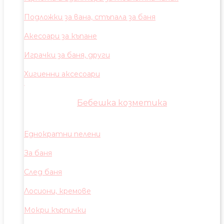
Подложки за вана, стъпала за баня
Акесоари за къпане
Играчки за баня, други
Хигиенни аксесоари
Бебешка козметика
Еднократни пелени
За баня
След баня
Лосиони, кремове
Мокри кърпички