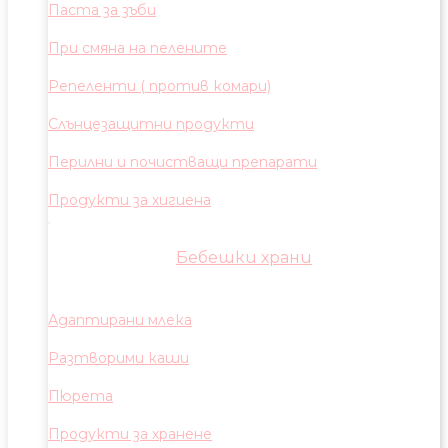
Паста за зъби
При смяна на пелените
Репеленти ( против комари)
Слънцезащитни продукти
Перилни и почистващи препарати
Продукти за хигиена
Бебешки храни
Адаптирани млека
Разтворими каши
Пюрета
Продукти за хранене