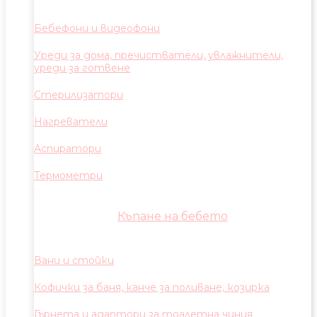
Бебефони и видеофони
Уреди за дома, пречистватели, увлажнители,
уреди за готвене
Стерилизатори
Нагреватели
Аспиратори
Термометри
Къпане на бебето
Вани и стойки
Кофички за баня, канче за поливане, козирка
Гърнета и адаптори за тоалетна чиния