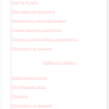
Паста за зъби
При смяна на пелените
Репеленти ( против комари)
Слънцезащитни продукти
Перилни и почистващи препарати
Продукти за хигиена
Бебешки храни
Адаптирани млека
Разтворими каши
Пюрета
Продукти за хранене