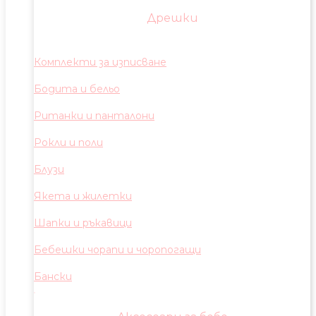
Дрешки
Комплекти за изписване
Бодита и бельо
Ританки и панталони
Рокли и поли
Блузи
Якета и жилетки
Шапки и ръкавици
Бебешки чорапи и чоропогащи
Бански