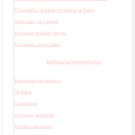
Подложки за вана, стъпала за баня
Акесоари за къпане
Играчки за баня, други
Хигиенни аксесоари
Бебешка козметика
Еднократни пелени
За баня
След баня
Лосиони, кремове
Мокри кърпички