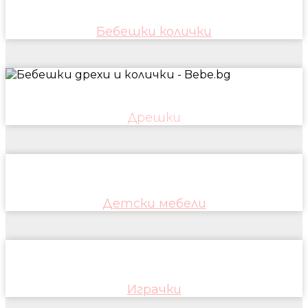
Бебешки колички
Дрешки
Детски мебели
Играчки