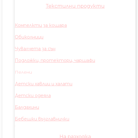
Текстилни продукти
Компелкти за кошара
Обиколници
Чувалчета за сън
Подложки, протектори, чаршафи
Пелени
Детски хавлии и халати
Детски одеяла
Балдахини
Бебешки възглавнички
На разходка