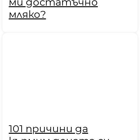
ми достатъчно
мляко?
101 причини да