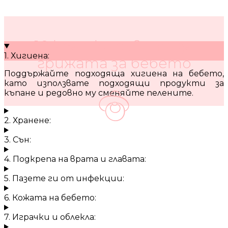
10 кратки съвета за
1. Хигиена:
грижата за бебето
Поддържайте подходяща хигиена на бебето,
като използвате подходящи продукти за
къпане и редовно му сменяйте пелените.
2. Хранене:
3. Сън:
4. Подкрепа на врата и главата:
5. Пазете ги от инфекции:
6. Кожата на бебето:
7. Играчки и облекла: