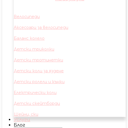
Велосипеди
Аксесоари за велосипеди
Баланс колело
Детски триколки
Детски тротинетки
Детски коли за яздене
Детски ролели и кънки
Електрически коли
Детски скейтборди
Шейни, ски
Услуги
Блог