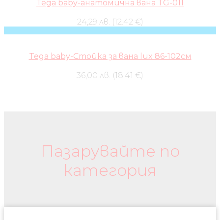
Tega baby-анатомична вана TG-011
24,29 лв. (12.42 €)
Tega baby-Стойка за вана lux 86-102см
36,00 лв. (18.41 €)
Бебешки колички и дрехи
Пазарувайте по
категория