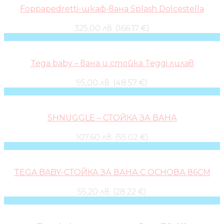
Foppapedretti-шкаф-вана Splash Dolcestella
325,00 лв. (166.17 €)
Tega baby – вана и стойка Teggi лилав
95,00 лв. (48.57 €)
SHNUGGLE – СТОЙКА ЗА ВАНА
107,60 лв. (55.02 €)
TEGA BABY-СТОЙКА ЗА ВАНА С ОСНОВА 86СМ
55,20 лв. (28.22 €)