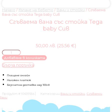
Начало
/
Къпане на бебето
/
Вани и стойки
/ Сгъваема
вана със стойка Tega baby Сив
Сгъваема вана със стойка Tega
baby Сив
50,00 лв. (25.56 €)
количество
за
Добавяне в количката
Сгъваема
Бърза поръчка
вана
със
стойка
Плащане онлайн
Tega
Наложен платеж
baby
Безплатна доставка над 100лв
Сив
Продукт #
10639554
Категории
Вани и стойки
,
Сгъваеми
вани