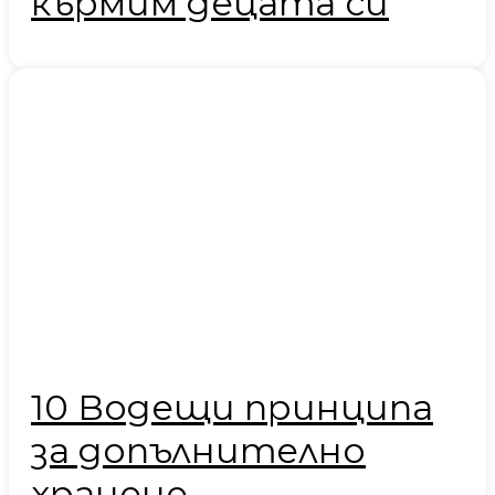
кърмим децата си
10 Водещи принципа
за допълнително
хранене