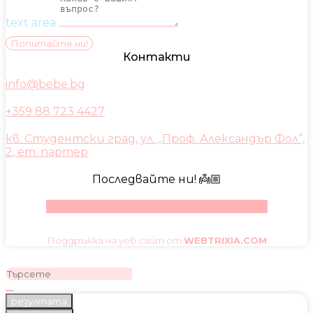
text area
Попитайте ни!
Контакти
info@bebe.bg
+359 88 723 4427
кв. Студентски град, ул. „Проф. Александър Фол“,
2, ет. партер
Последвайте ни! 👼🏼
Facebook
Instagram
Youtube
Pinterest
Поддръжка на уеб сайт от
WEBTRIXIA.COM
резултата