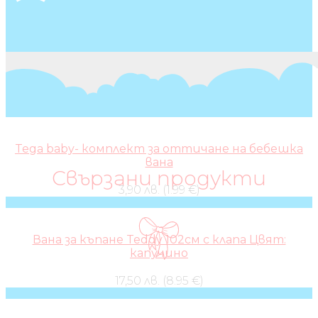
Tega baby- комплект за оттичане на бебешка
вана
Свързани продукти
3,90 лв. (1.99 €)
Вана за къпане Teddy 102см с клапа Цвят:
капучино
17,50 лв. (8.95 €)