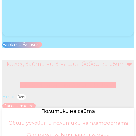
Вижте всички
Последвайте ни в нашия бебешки свят ❤️
Facebook
Instagram
Youtube
Pinterest
Email
Запишете се
Политики на сайта
Общи условия и политики на платформата
Формуляр за връщане и замяна