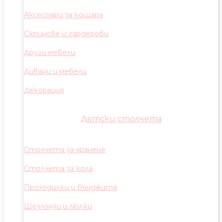
Аксесоари за кошара
Скринове и гардероби
Други мебели
Дивани и мебели
Декорация
Детски столчета
Столчета за хранене
Столчета за кола
Проходилки и бънджита
Шезлонзи и люлки