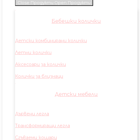
Close Продукти
Open Продукти
Бебешки колички
Детски комбинирани колички
Летни колички
Аксесоари за колички
Колички за близнаци
Детски мебели
Дървени легла
Трансформиращи легла
Сгъваеми кошари