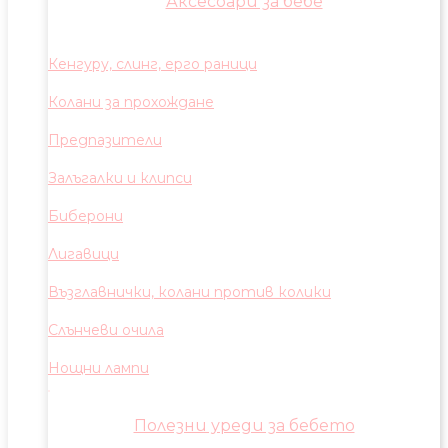
Аксесоари за бебе
Кенгуру, слинг, ерго раници
Колани за прохождане
Предпазители
Залъгалки и клипси
Биберони
Лигавици
Възглавнички, колани против колики
Слънчеви очила
Нощни лампи
Полезни уреди за бебето