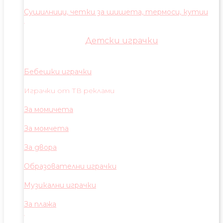
Сушилници, четки за шишета, термоси, кутии
Детски играчки
Бебешки играчки
Играчки от ТВ реклами
За момичета
За момчета
За двора
Образователни играчки
Музикални играчки
За плажа