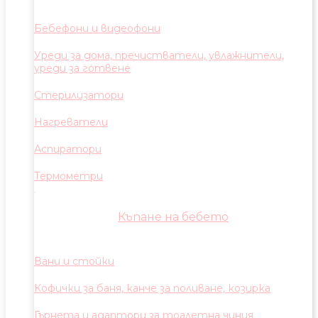
Бебефони и видеофони
Уреди за дома, пречистватели, увлажнители,
уреди за готвене
Стерилизатори
Нагреватели
Аспиратори
Термометри
Къпане на бебето
Вани и стойки
Кофички за баня, канче за поливане, козирка
Гърнета и адаптори за тоалетна чиния