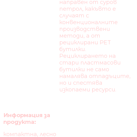
направен от суров
петрол, какъвто е
случаят с
конвенционалните
производствени
методи, а от
рециклирани PET
бутилки.
Рециклирането на
стари пластмасови
бутилки не само
намалява отпадъците,
но и спестява
изкопаеми ресурси.
Информация за
продукта:
компактна, лесно