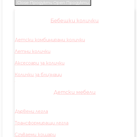
Close Продукти
Open Продукти
Бебешки колички
Детски комбинирани колички
Летни колички
Аксесоари за колички
Колички за близнаци
Детски мебели
Дървени легла
Трансформиращи легла
Сгъваеми кошари