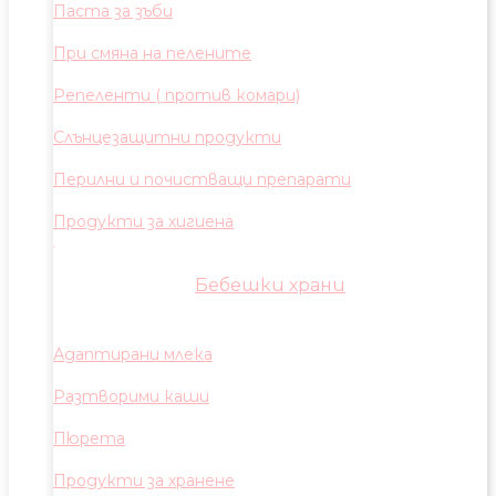
Паста за зъби
При смяна на пелените
Репеленти ( против комари)
Слънцезащитни продукти
Перилни и почистващи препарати
Продукти за хигиена
Бебешки храни
Адаптирани млека
Разтворими каши
Пюрета
Продукти за хранене