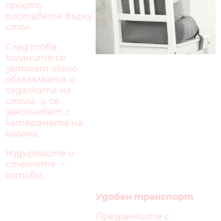
просто
поставете върху
стол.
След това
коланите се
затягат около
облегалката и
седалката на
стола и се
закопчават с
катарамата на
колана.
Издърпайте и
стегнете –
готово.
Удобен транспорт
Презрамките с