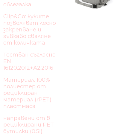
облегалка
Clip&Go: куките
позволяват лесно
закрепване и
гъвкаво сваляне
от количката
Тестван съгласно
EN
16120:2012+A2:2016
Материал: 100%
полиестер от
рециклиран
материал (rPET),
пластмаса
направени от 8
рециклирани PET
бутилки (0.5l)