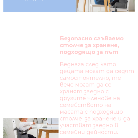
Безопаснo сгъваемо
столче за хранене,
подходящо за път
Веднага след като
децата могат да седят
самостоятелно, те
вече могат да се
хранят заедно с
другите членове на
семейството на
масата с подходящо
столче за хранене и да
участват заедно в
семейни дейности.