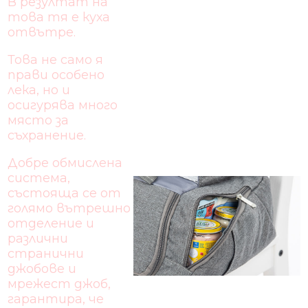
В резултат на
това тя е куха
отвътре.
Това не само я
прави особено
лека, но и
осигурява много
място за
съхранение.
Добре обмислена
система,
състояща се от
голямо вътрешно
отделение и
различни
странични
джобове и
мрежест джоб,
гарантира, че