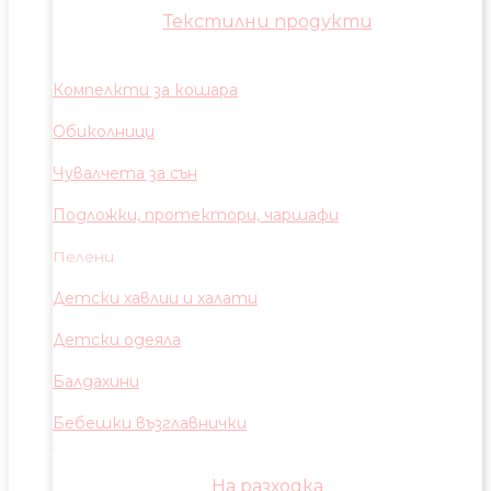
Текстилни продукти
Компелкти за кошара
Обиколници
Чувалчета за сън
Подложки, протектори, чаршафи
Пелени
Детски хавлии и халати
Детски одеяла
Балдахини
Бебешки възглавнички
На разходка