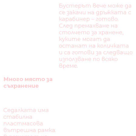
Бустерът вече може да
се закачи на дръжката с
карабинер – готово.
След премахване на
столчето за хранене,
куките могат да
останат на количката
и са готови за следващо
използване по всяко
време.
Много място за
съхранение
Седалката има
стабилна
пластмасова
вътрешна рамка.