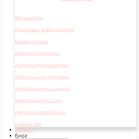
Велосипеди
Аксесоари за велосипеди
Баланс колело
Детски триколки
Детски тротинетки
Детски коли за яздене
Детски ролели и кънки
Електрически коли
Детски скейтборди
Шейни, ски
Услуги
Блог