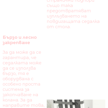
странични подпори
също така
предотвратяват
изплъзването на
повдигащата седалка
от стола.
Бързо и лесно
закрепване
За да може да се
гарантира, че
седалката може
да се използва
бързо, тя е
оборудвана с
особено проста
система за
закопчаване на
колана. За да
направите това,