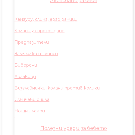
Аксесоари за бебе
Кенгуру, слинг, ерго раници
Колани за прохождане
Предпазители
Залъгалки и клипси
Биберони
Лигавици
Възглавнички, колани против колики
Слънчеви очила
Нощни лампи
Полезни уреди за бебето