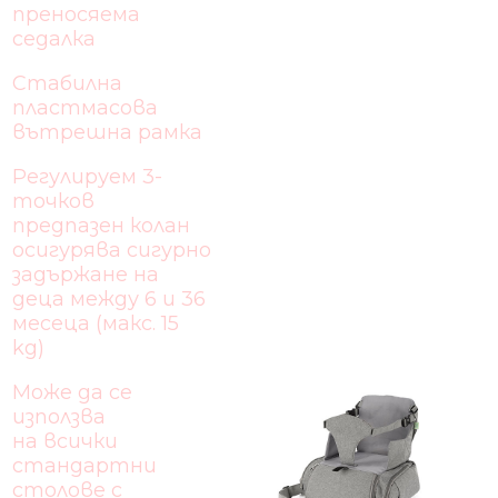
преносяема
седалка
Стабилна
пластмасова
вътрешна рамка
Регулируем 3-
точков
предпазен колан
осигурява сигурно
задържане на
деца между 6 и 36
месеца (макс. 15
kg)
Може да се
използва
на всички
стандартни
столове с