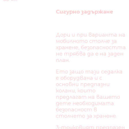
Сигурно задържане
Дори и при варианта на
мобилното столче за
хранене, безопасността
не трябва да е на заден
план.
Ето защо тази седалка
е оборудвана и с
основни предпазни
колани, които
предлагат на вашето
дете необходимата
безопасност в
столчето за хранене.
3-точковият предпазен