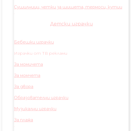
Сушилници, четки за шишета, термоси, кутии
Детски играчки
Бебешки играчки
Играчки от ТВ реклами
За момичета
За момчета
За двора
Образователни играчки
Музикални играчки
За плажа