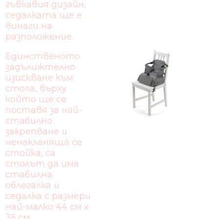
гъвкавия дизайн,
седалката ще е
винаги на
разположение.
Единственото
задълижтелно
изискване към
стола, върху
който ще се
поставя за най-
стабилно
закрепване и
ненакланяща се
стойка, са
столът да има
стабилна
облегалка и
седалка с размери
най-малко 44 см х
35 см