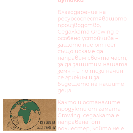
бутилки
Благодарение на
ресурсоспестяващото
производство,
Седалката Growing е
особено устойчива –
защото ние от reer
също искаме да
направим своята част,
за да защитим нашата
земя – и по този начин
се грижим и за
бъдещето на нашите
деца.
Както и останалите
продукти от гамата
Growing, седалката е
направена от
полиестер, който не е