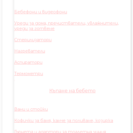
Бебефони и видеофони
Уреди за дома, пречистватели, увлажнители,
уреди за готвене
Стерилизатори
Нагреватели
Аспиратори
Термометри
Къпане на бебето
Вани и стойки
Кофички за баня, канче за поливане, козирка
Гърнета и адаптори за тоалетна чиния