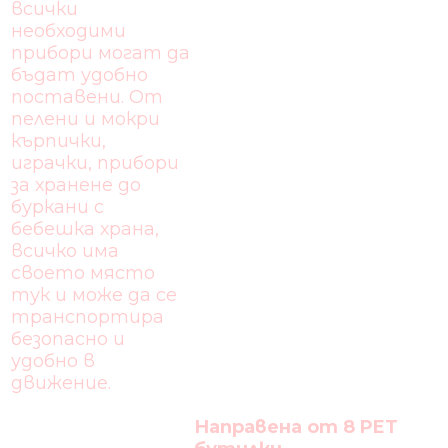
всички
необходими
прибори могат да
бъдат удобно
поставени. От
пелени и мокри
кърпички,
играчки, прибори
за хранене до
буркани с
бебешка храна,
всичко има
своето място
тук и може да се
транспортира
безопасно и
удобно в
движение.
Н
аправена от 8 PET