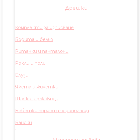
Дрешки
Комплекти за изписване
Бодита и бельо
Ританки и панталони
Рокли и поли
Блузи
Якета и жилетки
Шапки и ръкавици
Бебешки чорапи и чоропогащи
Бански