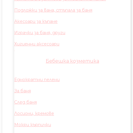
Подложки за вана, стъпала за баня
Акесоари за къпане
Играчки за баня, други
Хигиенни аксесоари
Бебешка козметика
Еднократни пелени
За баня
След баня
Лосиони, кремове
Мокри кърпички