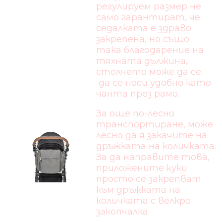
регулируем размер не
само гарантират, че
седалката е здраво
закрепена, но също
така благодарение на
тяхната дължина,
столчето може да се
да се носи удобно като
чанта през рамо.
За още по-лесно
транспортиране, може
лесно да я закачите на
дръжката на количката.
За да направите това,
приложените куки
просто се закрепват
към дръжката на
количката с велкро
закопчалка.