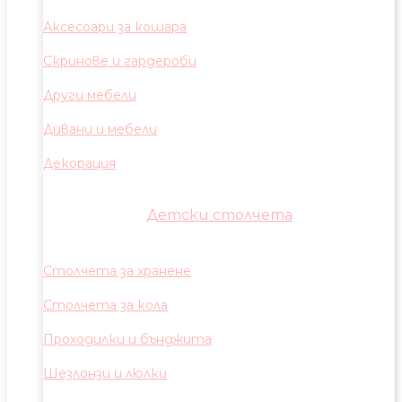
Аксесоари за кошара
Скринове и гардероби
Други мебели
Дивани и мебели
Декорация
Детски столчета
Столчета за хранене
Столчета за кола
Проходилки и бънджита
Шезлонзи и люлки