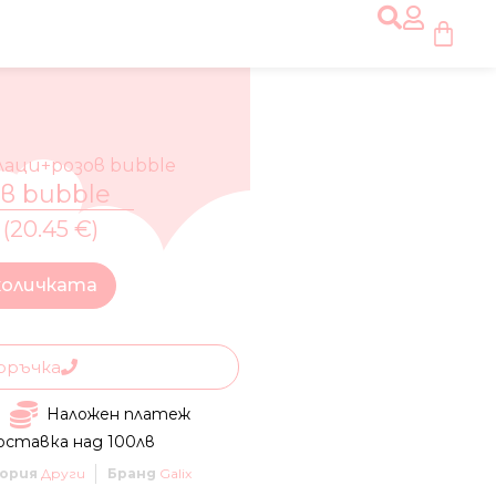
лаци+розов bubble
в bubble
 (20.45 €)
количката
оръчка
Наложен платеж
оставка над 100лв
ория
Други
Бранд
Galix