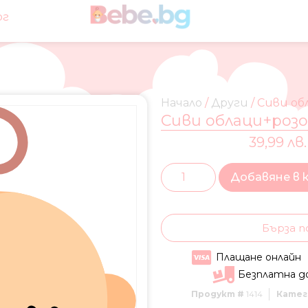
ог
Начало
/
Други
/ Сиви об
Сиви облаци+розо
39,99 лв.
Добавяне в 
Бърза п
Плащане онлайн
Безплатна д
Продукт #
1414
Катег