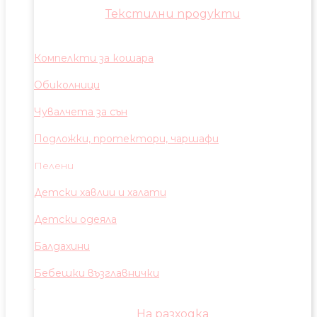
Текстилни продукти
Компелкти за кошара
Обиколници
Чувалчета за сън
Подложки, протектори, чаршафи
Пелени
Детски хавлии и халати
Детски одеяла
Балдахини
Бебешки възглавнички
На разходка