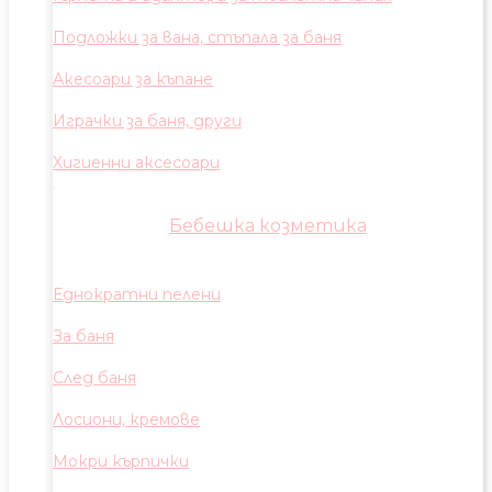
Подложки за вана, стъпала за баня
Акесоари за къпане
Играчки за баня, други
Хигиенни аксесоари
Бебешка козметика
Еднократни пелени
За баня
След баня
Лосиони, кремове
Мокри кърпички