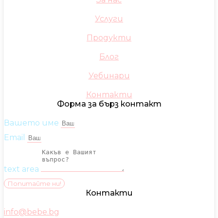
Услуги
Продукти
Блог
Уебинари
Контакти
Форма за бърз контакт
Вашето име
Email
text area
Попитайте ни!
Контакти
info@bebe.bg