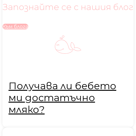
Запознайте се с нашия блог
Към блога
Получава ли бебето
ми достатъчно
мляко?