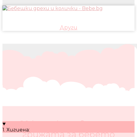
Други
10 кратки съвета за
1. Хигиена:
грижата за бебето