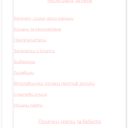
Аксесоари за бебе
Кенгуру, слинг, ерго раници
Колани за прохождане
Предпазители
Залъгалки и клипси
Биберони
Лигавици
Възглавнички, колани против колики
Слънчеви очила
Нощни лампи
Полезни уреди за бебето