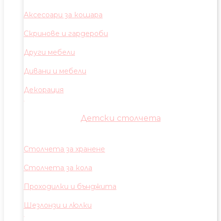
Аксесоари за кошара
Скринове и гардероби
Други мебели
Дивани и мебели
Декорация
Детски столчета
Столчета за хранене
Столчета за кола
Проходилки и бънджита
Шезлонзи и люлки