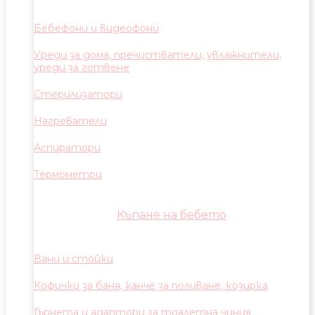
Бебефони и видеофони
Уреди за дома, пречистватели, увлажнители,
уреди за готвене
Стерилизатори
Нагреватели
Аспиратори
Термометри
Къпане на бебето
Вани и стойки
Кофички за баня, канче за поливане, козирка
Гърнета и адаптори за тоалетна чиния