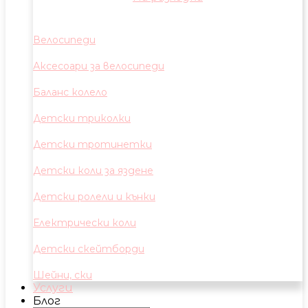
Велосипеди
Аксесоари за велосипеди
Баланс колело
Детски триколки
Детски тротинетки
Детски коли за яздене
Детски ролели и кънки
Електрически коли
Детски скейтборди
Шейни, ски
Услуги
Блог