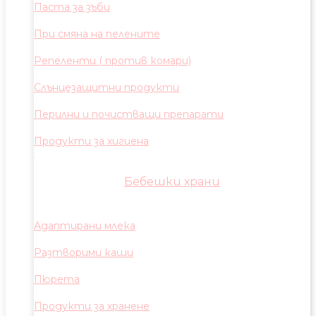
Паста за зъби
При смяна на пелените
Репеленти ( против комари)
Слънцезащитни продукти
Перилни и почистващи препарати
Продукти за хигиена
Бебешки храни
Адаптирани млека
Разтворими каши
Пюрета
Продукти за хранене