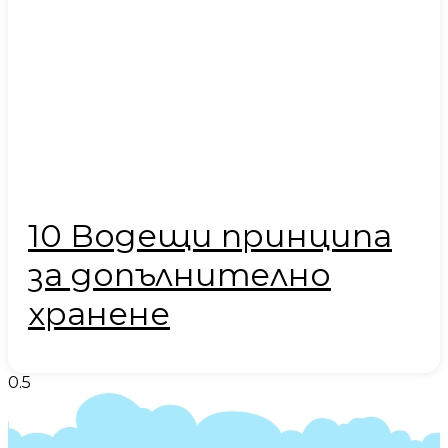
10 Водещи принципа
за допълнително
хранене