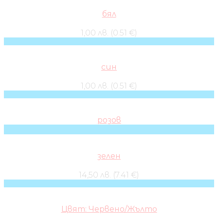
бял
1,00 лв. (0.51 €)
син
1,00 лв. (0.51 €)
розов
зелен
14,50 лв. (7.41 €)
Цвят: Червено/Жълто