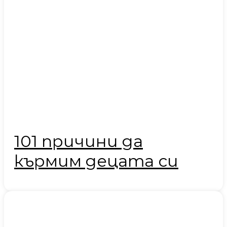
101 причини да
кърмим децата си