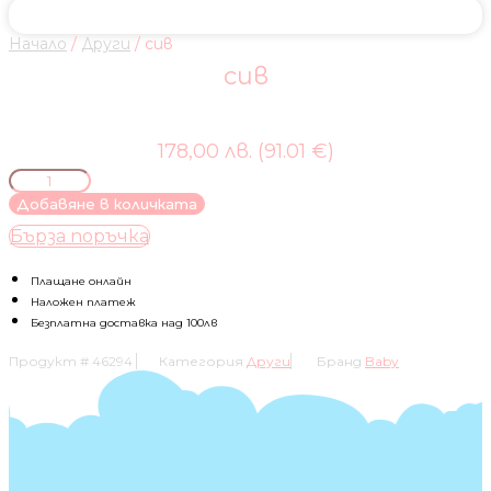
Начало
/
Други
/ сив
сив
178,00 лв. (91.01 €)
количество
за
Добавяне в количката
сив
Бърза поръчка
Плащане онлайн
Наложен платеж
Безплатна доставка над 100лв
Продукт #
46294
Категория
Други
Бранд
Baby