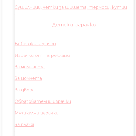
Сушилници, четки за шишета, термоси, кутии
Детски играчки
Бебешки играчки
Играчки от ТВ реклами
За момичета
За момчета
За двора
Образователни играчки
Музикални играчки
За плажа