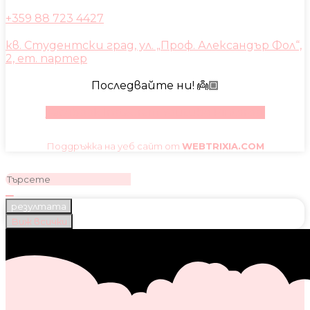
+359 88 723 4427
кв. Студентски град, ул. „Проф. Александър Фол“,
2, ет. партер
Последвайте ни! 👼🏼
Facebook
Instagram
Youtube
Pinterest
Поддръжка на уеб сайт от
WEBTRIXIA.COM
резултата
Виж всички