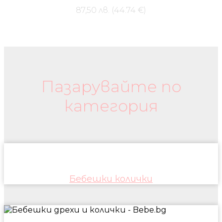
87,50 лв. (44.74 €)
Бебешки колички и дрехи
Пазарувайте по
категория
Бебешки колички