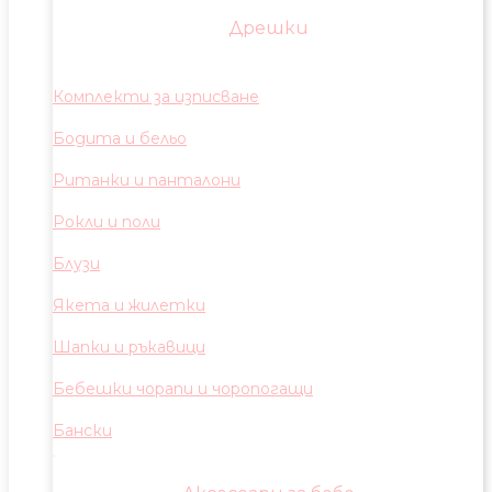
Дрешки
Комплекти за изписване
Бодита и бельо
Ританки и панталони
Рокли и поли
Блузи
Якета и жилетки
Шапки и ръкавици
Бебешки чорапи и чоропогащи
Бански