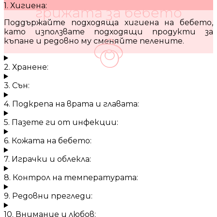
1. Хигиена:
грижата за бебето
Поддържайте подходяща хигиена на бебето,
като използвате подходящи продукти за
къпане и редовно му сменяйте пелените.
2. Хранене:
3. Сън:
4. Подкрепа на врата и главата:
5. Пазете ги от инфекции:
6. Кожата на бебето:
7. Играчки и облекла:
8. Контрол на температурата:
9. Редовни прегледи:
10. Внимание и любов: