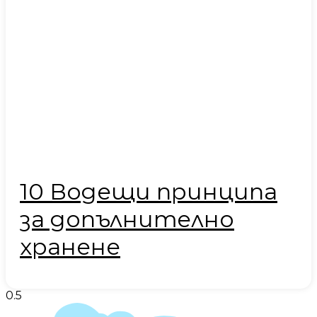
10 Водещи принципа
за допълнително
хранене