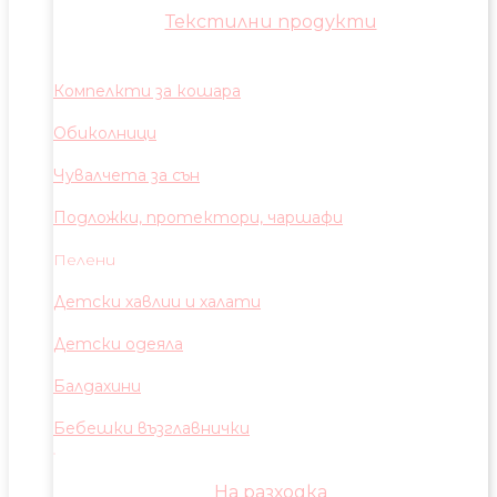
Текстилни продукти
Компелкти за кошара
Обиколници
Чувалчета за сън
Подложки, протектори, чаршафи
Пелени
Детски хавлии и халати
Детски одеяла
Балдахини
Бебешки възглавнички
На разходка