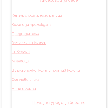
Аксесоари за бебе
Кенгуру, слинг, ерго раници
Колани за прохождане
Предпазители
Залъгалки и клипси
Биберони
Лигавици
Възглавнички, колани против колики
Слънчеви очила
Нощни лампи
Полезни уреди за бебето