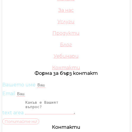
За нас
Услуги
Продукти
Блог
Уебинари
Контакти
Форма за бърз контакт
Вашето име
Email
text area
Попитайте ни!
Контакти