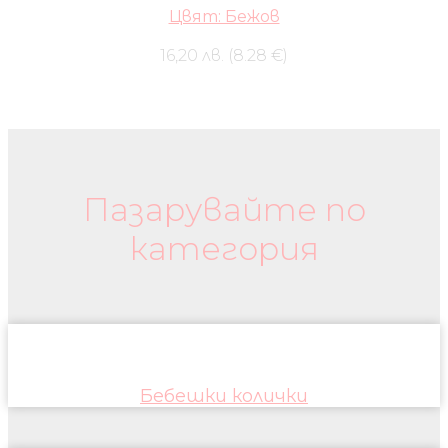
Цвят: Бежов
16,20 лв. (8.28 €)
Бебешки колички и дрехи
Пазарувайте по
категория
Бебешки колички