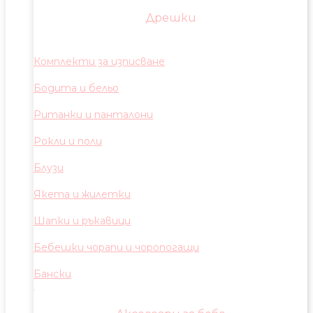
Дрешки
Комплекти за изписване
Бодита и бельо
Ританки и панталони
Рокли и поли
Блузи
Якета и жилетки
Шапки и ръкавици
Бебешки чорапи и чоропогащи
Бански