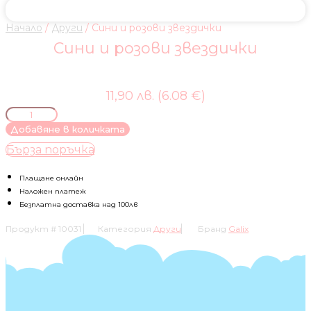
Начало
/
Други
/ Сини и розови звездички
Сини и розови звездички
11,90 лв. (6.08 €)
количество
за
Добавяне в количката
Сини
Бърза поръчка
и
розови
звездички
Плащане онлайн
Наложен платеж
Безплатна доставка над 100лв
Продукт #
10031
Категория
Други
Бранд
Galix