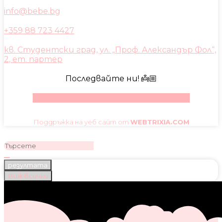
info@bebe.bg
+359 88 723 4427
кв. Студентски град, ул. „Проф. Александър Фол“,
2, ет. партер
Последвайте ни! 👼🏼
Facebook
Instagram
Youtube
Pinterest
Поддръжка на уеб сайт от
WEBTRIXIA.COM
резултата
Виж всички