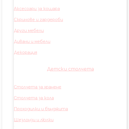
Аксесоари за кошара
Скринове и гардероби
Други мебели
Дивани и мебели
Декорация
Детски столчета
Столчета за хранене
Столчета за кола
Проходилки и бънджита
Шезлонзи и люлки