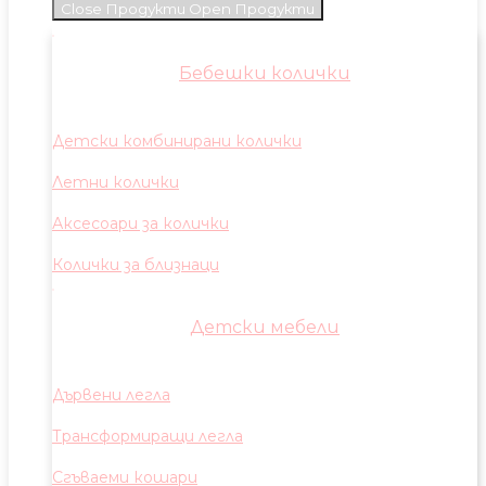
Close Продукти
Open Продукти
Бебешки колички
Детски комбинирани колички
Летни колички
Аксесоари за колички
Колички за близнаци
Детски мебели
Дървени легла
Трансформиращи легла
Сгъваеми кошари