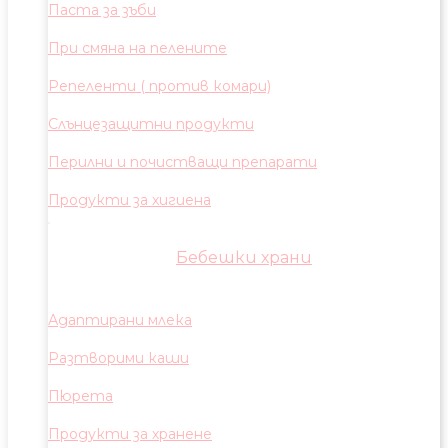
Паста за зъби
При смяна на пелените
Репеленти ( против комари)
Слънцезащитни продукти
Перилни и почистващи препарати
Продукти за хигиена
Бебешки храни
Адаптирани млека
Разтворими каши
Пюрета
Продукти за хранене