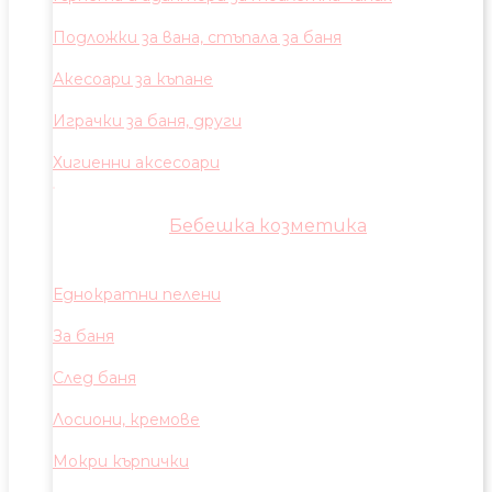
Подложки за вана, стъпала за баня
Акесоари за къпане
Играчки за баня, други
Хигиенни аксесоари
Бебешка козметика
Еднократни пелени
За баня
След баня
Лосиони, кремове
Мокри кърпички