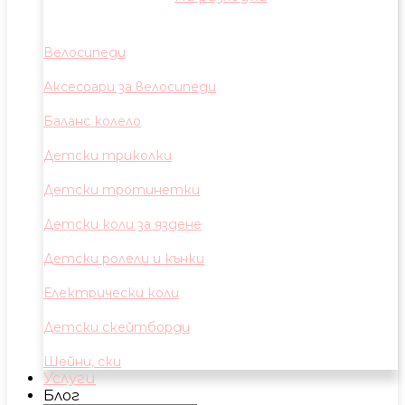
Велосипеди
Аксесоари за велосипеди
Баланс колело
Детски триколки
Детски тротинетки
Детски коли за яздене
Детски ролели и кънки
Електрически коли
Детски скейтборди
Шейни, ски
Услуги
Блог