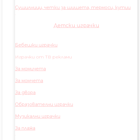
Сушилници, четки за шишета, термоси, кутии
Детски играчки
Бебешки играчки
Играчки от ТВ реклами
За момичета
За момчета
За двора
Образователни играчки
Музикални играчки
За плажа