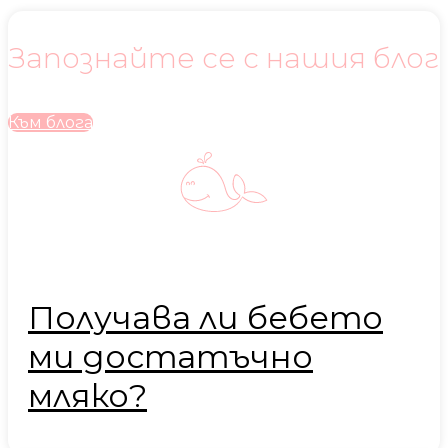
Запознайте се с нашия блог
Към блога
Получава ли бебето
ми достатъчно
мляко?