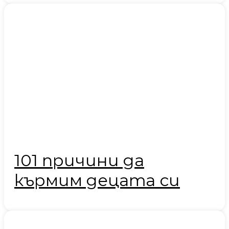
101 причини да
кърмим децата си