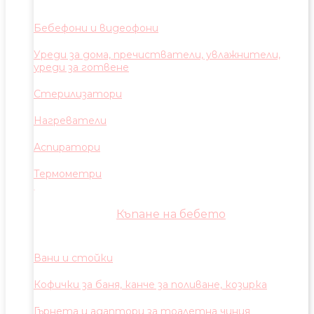
Бебефони и видеофони
Уреди за дома, пречистватели, увлажнители,
уреди за готвене
Стерилизатори
Нагреватели
Аспиратори
Термометри
Къпане на бебето
Вани и стойки
Кофички за баня, канче за поливане, козирка
Гърнета и адаптори за тоалетна чиния