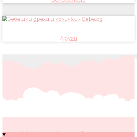
Други
10 кратки съвета за