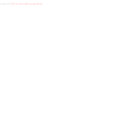
гория
За класифициране