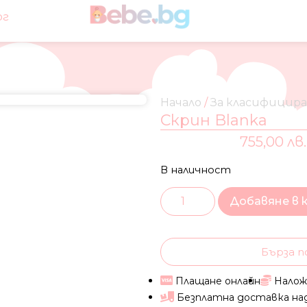
ог
Начало
/
За класифицир
Скрин Blanka
755,00 лв.
В наличност
Добавяне в 
Бърза п
Плащане онлайн
Налож
Безплатна доставка на