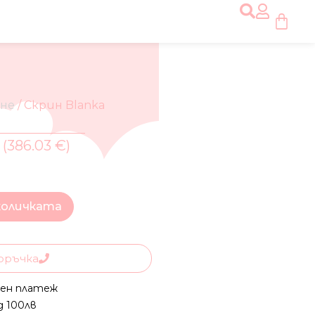
ане
/ Скрин Blanka
 (386.03 €)
количката
оръчка
ен платеж
д 100лв