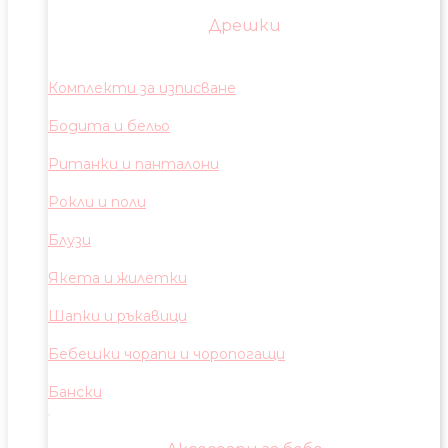
Дрешки
Комплекти за изписване
Бодита и бельо
Ританки и панталони
Рокли и поли
Блузи
Якета и жилетки
Шапки и ръкавици
Бебешки чорапи и чоропогащи
Бански