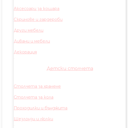
Аксесоари за кошара
Скринове и гардероби
Други мебели
Дивани и мебели
Декорация
Детски столчета
Столчета за хранене
Столчета за кола
Проходилки и бънджита
Шезлонзи и люлки