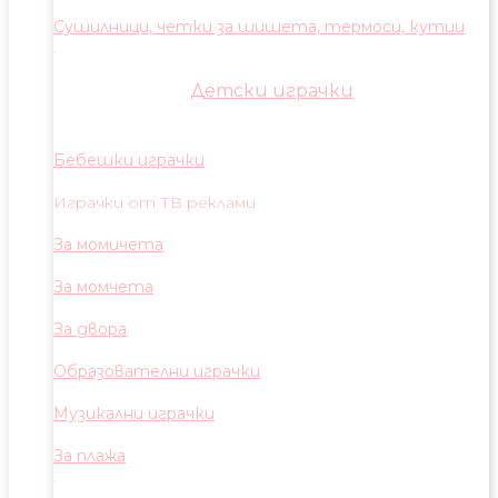
Сушилници, четки за шишета, термоси, кутии
Детски играчки
Бебешки играчки
Играчки от ТВ реклами
За момичета
За момчета
За двора
Образователни играчки
Музикални играчки
За плажа