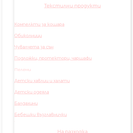
Текстилни продукти
Компелкти за кошара
Обиколници
Чувалчета за сън
Подложки, протектори, чаршафи
Пелени
Детски хавлии и халати
Детски одеяла
Балдахини
Бебешки възглавнички
На разходка