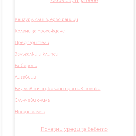
Аксесоари за бебе
Кенгуру, слинг, ерго раници
Колани за прохождане
Предпазители
Залъгалки и клипси
Биберони
Лигавици
Възглавнички, колани против колики
Слънчеви очила
Нощни лампи
Полезни уреди за бебето