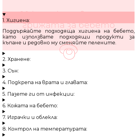
10 кратки съвета за
1. Хигиена:
грижата за бебето
Поддържайте подходяща хигиена на бебето,
като използвате подходящи продукти за
къпане и редовно му сменяйте пелените.
2. Хранене:
3. Сън:
4. Подкрепа на врата и главата:
5. Пазете ги от инфекции:
6. Кожата на бебето:
7. Играчки и облекла:
8. Контрол на температурата: