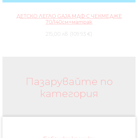
ДЕТСКО ЛЕГЛО GAJA МДФ С ЧЕКМЕДЖЕ
70/140см+матрак
215,00 лв. (109.93 €)
Бебешки колички и дрехи
Пазарувайте по
категория