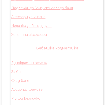
Подложки за вана, стъпала за баня
Акесоари за къпане
Играчки за баня, други
Хигиенни аксесоари
Бебешка козметика
Еднократни пелени
За баня
След баня
Лосиони, кремове
Мокри кърпички