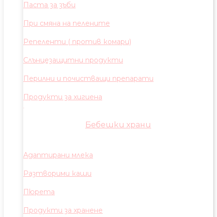
Паста за зъби
При смяна на пелените
Репеленти ( против комари)
Слънцезащитни продукти
Перилни и почистващи препарати
Продукти за хигиена
Бебешки храни
Адаптирани млека
Разтворими каши
Пюрета
Продукти за хранене