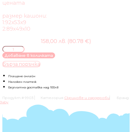
цената
размер кашони:
1:92х53х9
2:89х49х10
158,00 лв. (80.78 €)
количество
за
Добавяне в количката
Скрин
Бърза поръчка
Gucio
Цвят:
Сив
Плащане онлайн
Наложен платеж
Безплатна доставка над 100лв
Продукт #
9903
Категория
Скринове и гардероби
Бранд
Baby