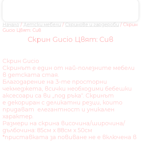
Начало
/
Детски мебели
/
Скринове и гардероби
/ Скрин
Gucio Цвят: Сив
Скрин Gucio Цвят: Сив
Скрин Gucio
Скринът е един от най-полезните мебели
в детската стая.
Благодарение на 3-те просторни
чекмеджета, всички необходими бебешки
аксесоари са ви „под ръка“. Скринът
е декориран с деликатни резци, които
придават елегантност и уникален
характер.
Размери на скрина височина/широчина/
дълбочина: 85см х 88см х 50см
*приставката за повиване не е включена в