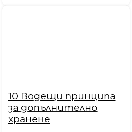
10 Водещи принципа
за допълнително
хранене