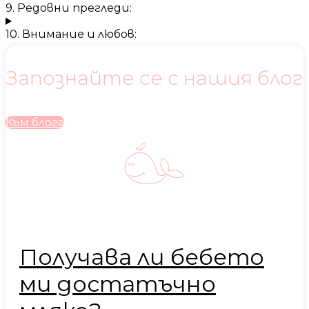
9. Редовни прегледи:
10. Внимание и любов:
Запознайте се с нашия блог
Към блога
Получава ли бебето
ми достатъчно