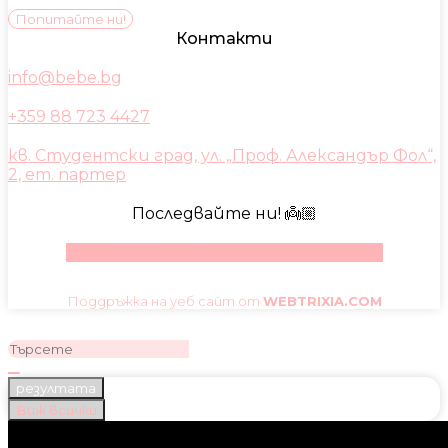
Попитайте ни!
Контакти
info@bebe.bg
+359 88 723 4427
кв. Студентски град, ул. „Проф. Александър Фол“,
2, ет. партер
Последвайте ни! 👼🏼
Facebook
Instagram
Youtube
Pinterest
Поддръжка на уеб сайт от
WEBTRIXIA.COM
резултата
Виж всички