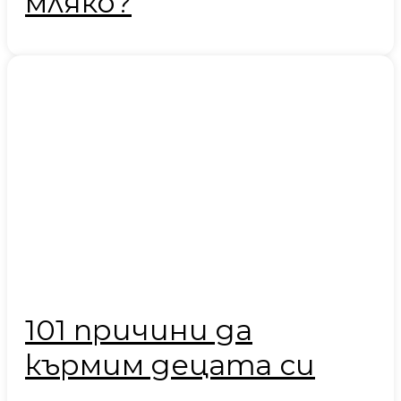
мляко?
101 причини да
кърмим децата си