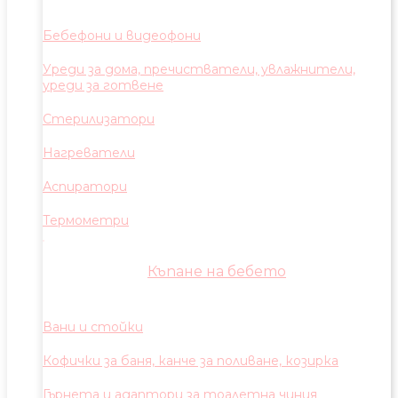
Бебефони и видеофони
Уреди за дома, пречистватели, увлажнители,
уреди за готвене
Стерилизатори
Нагреватели
Аспиратори
Термометри
Къпане на бебето
Вани и стойки
Кофички за баня, канче за поливане, козирка
Гърнета и адаптори за тоалетна чиния