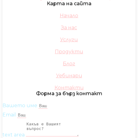
Карта на сайта
Начало
За нас
Услуги
Продукти
Блог
Уебинари
Контакти
Форма за бърз контакт
Вашето име
Email
text area