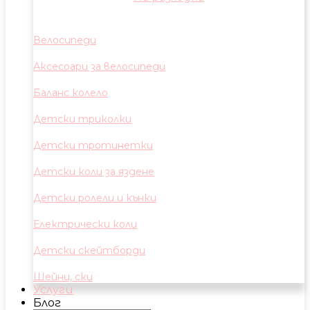
Велосипеди
Аксесоари за велосипеди
Баланс колело
Детски триколки
Детски тротинетки
Детски коли за яздене
Детски ролели и кънки
Електрически коли
Детски скейтборди
Шейни, ски
Услуги
Блог