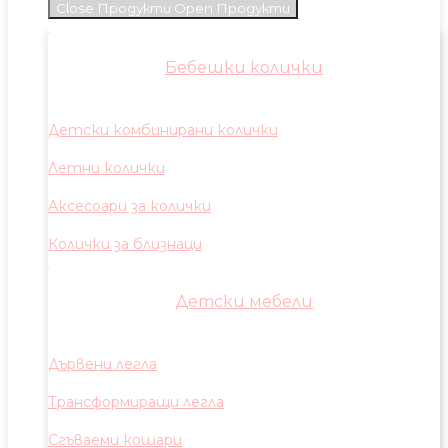
Close Продукти
Open Продукти
Бебешки колички
Детски комбинирани колички
Летни колички
Аксесоари за колички
Колички за близнаци
Детски мебели
Дървени легла
Трансформиращи легла
Сгъваеми кошари