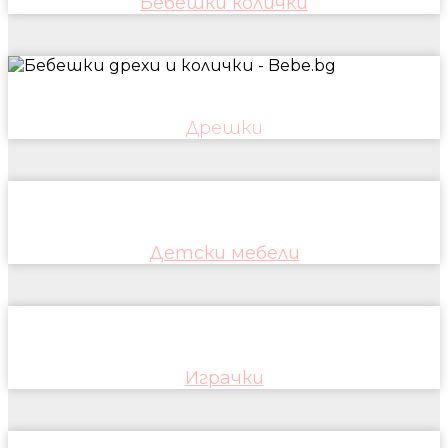
Бебешки колички
Дрешки
Детски мебели
Играчки