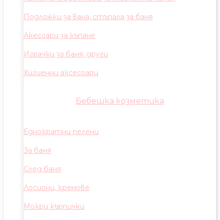
Подложки за вана, стъпала за баня
Акесоари за къпане
Играчки за баня, други
Хигиенни аксесоари
Бебешка козметика
Еднократни пелени
За баня
След баня
Лосиони, кремове
Мокри кърпички