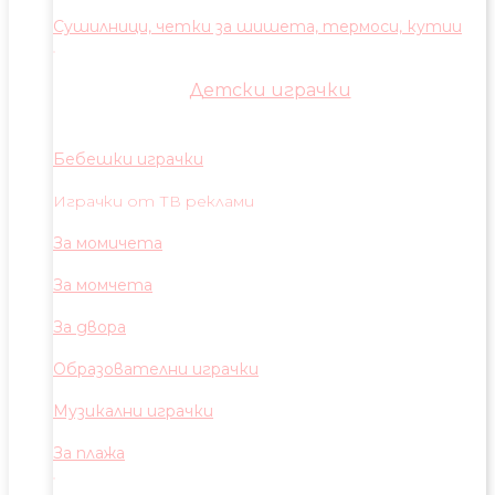
Сушилници, четки за шишета, термоси, кутии
Детски играчки
Бебешки играчки
Играчки от ТВ реклами
За момичета
За момчета
За двора
Образователни играчки
Музикални играчки
За плажа