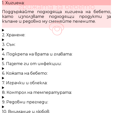
1. Хигиена:
грижата за бебето
Поддържайте подходяща хигиена на бебето,
като използвате подходящи продукти за
къпане и редовно му сменяйте пелените.
2. Хранене:
3. Сън:
4. Подкрепа на врата и главата:
5. Пазете ги от инфекции:
6. Кожата на бебето:
7. Играчки и облекла:
8. Контрол на температурата:
9. Редовни прегледи:
10. Внимание и любов: