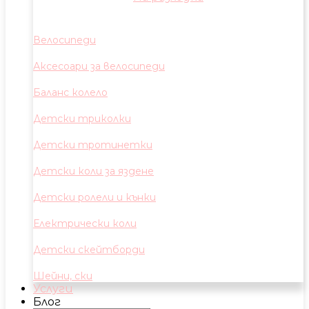
Велосипеди
Аксесоари за велосипеди
Баланс колело
Детски триколки
Детски тротинетки
Детски коли за яздене
Детски ролели и кънки
Електрически коли
Детски скейтборди
Шейни, ски
Услуги
Блог