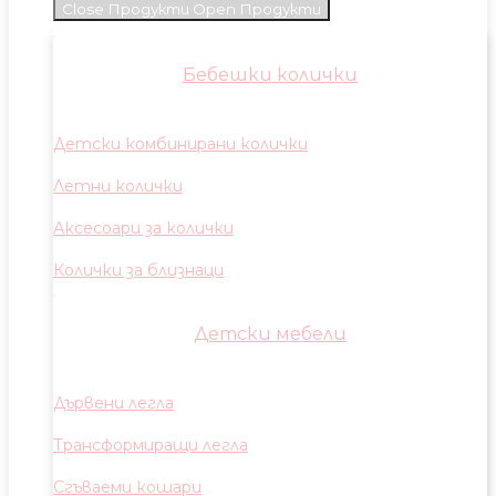
Close Продукти
Open Продукти
Бебешки колички
Детски комбинирани колички
Летни колички
Аксесоари за колички
Колички за близнаци
Детски мебели
Дървени легла
Трансформиращи легла
Сгъваеми кошари