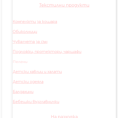
Текстилни продукти
Компелкти за кошара
Обиколници
Чувалчета за сън
Подложки, протектори, чаршафи
Пелени
Детски хавлии и халати
Детски одеяла
Балдахини
Бебешки възглавнички
На разходка