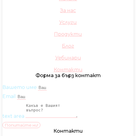
За нас
Услуги
Продукти
Блог
Уебинари
Контакти
Форма за бърз контакт
Вашето име
Email
text area
Попитайте ни!
Контакти