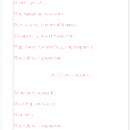
Паста за зъби
При смяна на пелените
Репеленти ( против комари)
Слънцезащитни продукти
Перилни и почистващи препарати
Продукти за хигиена
Бебешки храни
Адаптирани млека
Разтворими каши
Пюрета
Продукти за хранене