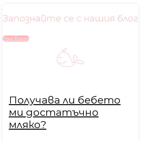
Запознайте се с нашия блог
Към блога
Получава ли бебето
ми достатъчно
мляко?