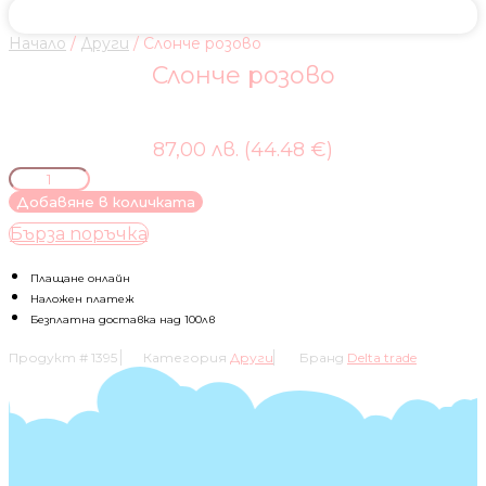
Начало
/
Други
/ Слонче розово
Слонче розово
87,00 лв. (44.48 €)
количество
за
Добавяне в количката
Слонче
Бърза поръчка
розово
Плащане онлайн
Наложен платеж
Безплатна доставка над 100лв
Продукт #
1395
Категория
Други
Бранд
Delta trade