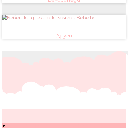
Други
10 кратки съвета за