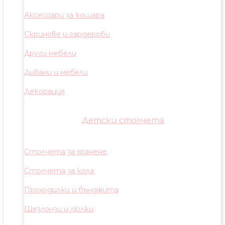
Аксесоари за кошара
Скринове и гардероби
Други мебели
Дивани и мебели
Декорация
Детски столчета
Столчета за хранене
Столчета за кола
Проходилки и бънджита
Шезлонзи и люлки