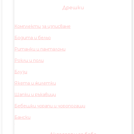
Дрешки
Комплекти за изписване
Бодита и бельо
Ританки и панталони
Рокли и поли
Блузи
Якета и жилетки
Шапки и ръкавици
Бебешки чорапи и чоропогащи
Бански