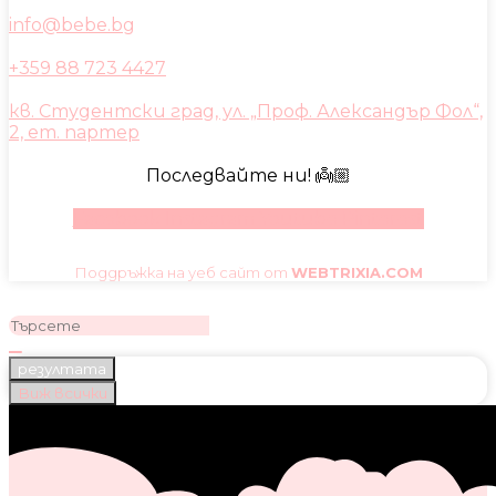
info@bebe.bg
+359 88 723 4427
кв. Студентски град, ул. „Проф. Александър Фол“,
2, ет. партер
Последвайте ни! 👼🏼
Facebook
Instagram
Youtube
Pinterest
Поддръжка на уеб сайт от
WEBTRIXIA.COM
резултата
Виж всички