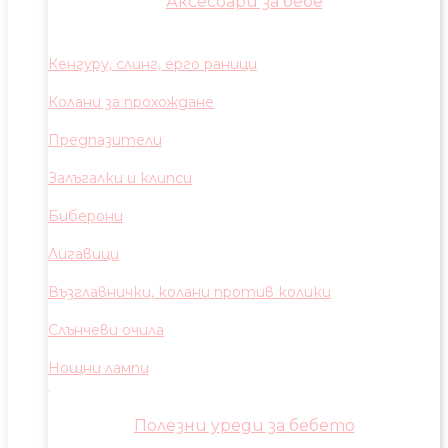
Аксесоари за бебе
Кенгуру, слинг, ерго раници
Колани за прохождане
Предпазители
Залъгалки и клипси
Биберони
Лигавици
Възглавнички, колани против колики
Слънчеви очила
Нощни лампи
Полезни уреди за бебето