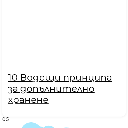
10 Водещи принципа
за допълнително
хранене