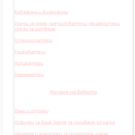
Бебефони и видеофони
Уреди за дома, пречистватели, увлажнители,
уреди за готвене
Стерилизатори
Нагреватели
Аспиратори
Термометри
Къпане на бебето
Вани и стойки
Кофички за баня, канче за поливане, козирка
Гърнета и адаптори за тоалетна чиния