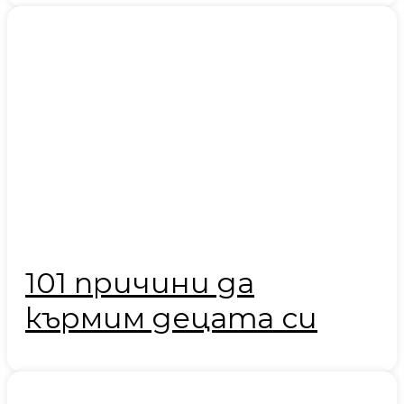
101 причини да
кърмим децата си