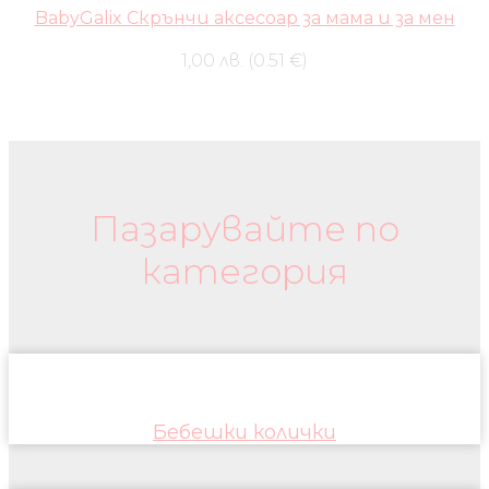
BabyGalix Скрънчи аксесоар за мама и за мен
1,00 лв. (0.51 €)
Бебешки колички и дрехи
Пазарувайте по
категория
Бебешки колички