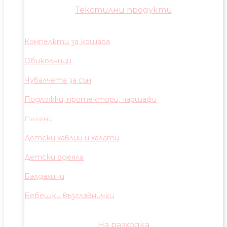
Текстилни продукти
Компелкти за кошара
Обиколници
Чувалчета за сън
Подложки, протектори, чаршафи
Пелени
Детски хавлии и халати
Детски одеяла
Балдахини
Бебешки възглавнички
На разходка