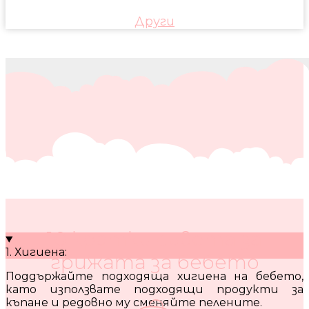
Други
10 кратки съвета за
1. Хигиена:
грижата за бебето
Поддържайте подходяща хигиена на бебето,
като използвате подходящи продукти за
къпане и редовно му сменяйте пелените.