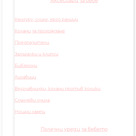
Аксесоари за бебе
Кенгуру, слинг, ерго раници
Колани за прохождане
Предпазители
Залъгалки и клипси
Биберони
Лигавици
Възглавнички, колани против колики
Слънчеви очила
Нощни лампи
Полезни уреди за бебето