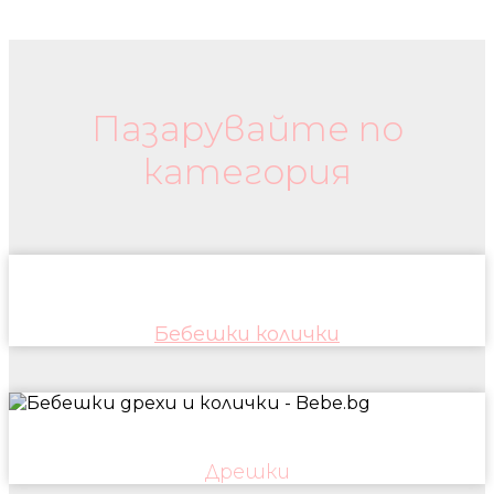
Бебешки колички и дрехи
Пазарувайте по
категория
Бебешки колички
Дрешки