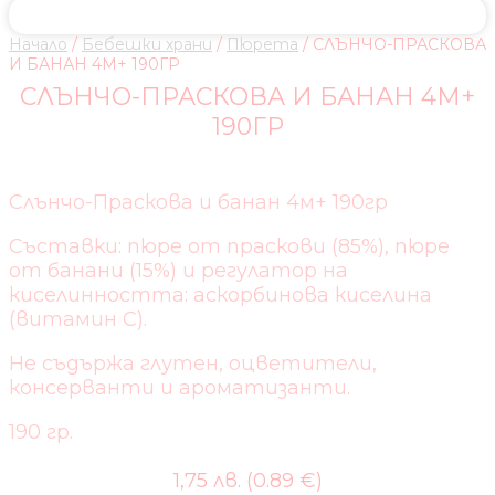
Начало
/
Бебешки храни
/
Пюрета
/ СЛЪНЧО-ПРАСКОВА
И БАНАН 4М+ 190ГР
СЛЪНЧО-ПРАСКОВА И БАНАН 4М+
190ГР
Слънчо-Праскова и банан 4м+ 190гр
Съставки: пюре от праскови (85%), пюре
от банани (15%) и регулатор на
киселинността: аскорбинова киселина
(витамин С).
Не съдържа глутен, оцветители,
консерванти и ароматизанти.
190 гр.
1,75 лв. (0.89 €)