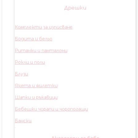
Дрешки
Комплекти за изписване
Бодита и бельо
Ританки и панталони
Рокли и поли
Блузи
Якета и жилетки
Шапки и ръкавици
Бебешки чорапи и чоропогащи
Бански