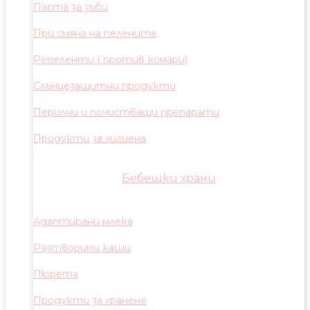
Паста за зъби
При смяна на пелените
Репеленти ( против комари)
Слънцезащитни продукти
Перилни и почистващи препарати
Продукти за хигиена
Бебешки храни
Адаптирани млека
Разтворими каши
Пюрета
Продукти за хранене