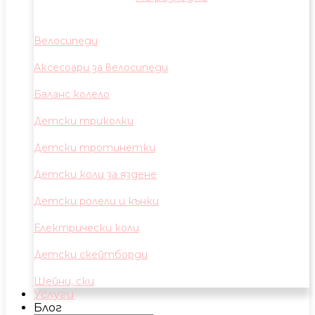
Велосипеди
Аксесоари за велосипеди
Баланс колело
Детски триколки
Детски тротинетки
Детски коли за яздене
Детски ролели и кънки
Електрически коли
Детски скейтборди
Шейни, ски
Услуги
Блог