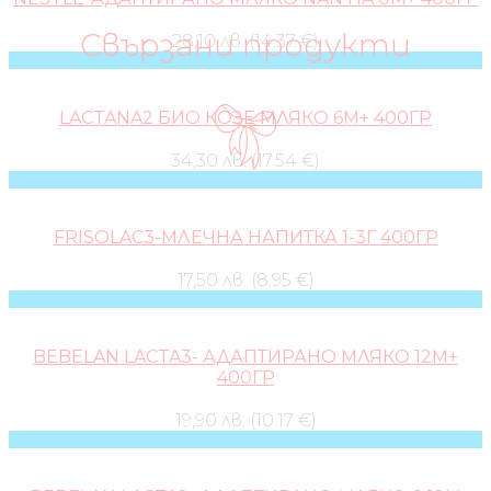
Свързани продукти
28,10 лв. (14.37 €)
LACTANA2 БИО КОЗЕ МЛЯКО 6М+ 400ГР
34,30 лв. (17.54 €)
FRISOLAC3-МЛЕЧНА НАПИТКА 1-3Г 400ГР
17,50 лв. (8.95 €)
BEBELAN LACTA3- АДАПТИРАНО МЛЯКО 12М+
400ГР
19,90 лв. (10.17 €)