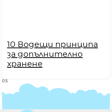
10 Водещи принципа
за допълнително
хранене