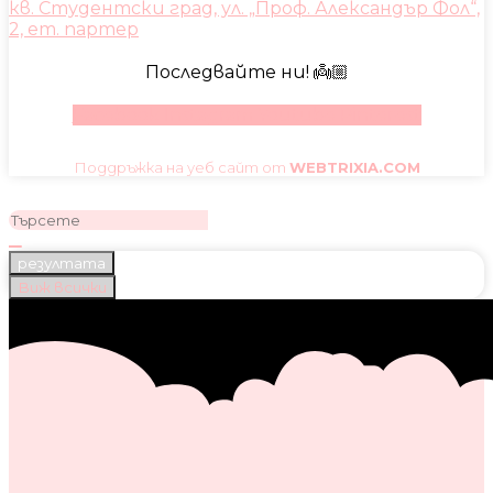
кв. Студентски град, ул. „Проф. Александър Фол“,
2, ет. партер
Последвайте ни! 👼🏼
Facebook
Instagram
Youtube
Pinterest
Поддръжка на уеб сайт от
WEBTRIXIA.COM
резултата
Виж всички