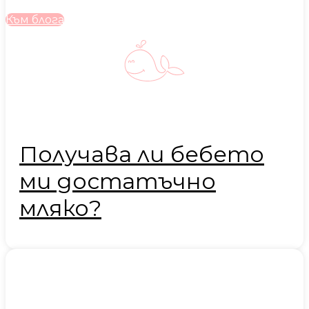
Към блога
Получава ли бебето
ми достатъчно
мляко?