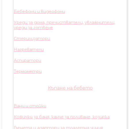
Бебефони и видеофони
Уреди за дома, пречистватели, увлажнители,
уреди за готвене
Стерилизатори
Нагреватели
Аспиратори
Термометри
Къпане на бебето
Вани и стойки
Кофички за баня, канче за поливане, козирка
Гърнета и адаптори за тоалетна чиния