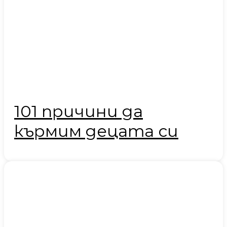
101 причини да
кърмим децата си