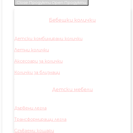
Close Продукти
Open Продукти
Бебешки колички
Детски комбинирани колички
Летни колички
Аксесоари за колички
Колички за близнаци
Детски мебели
Дървени легла
Трансформиращи легла
Сгъваеми кошари