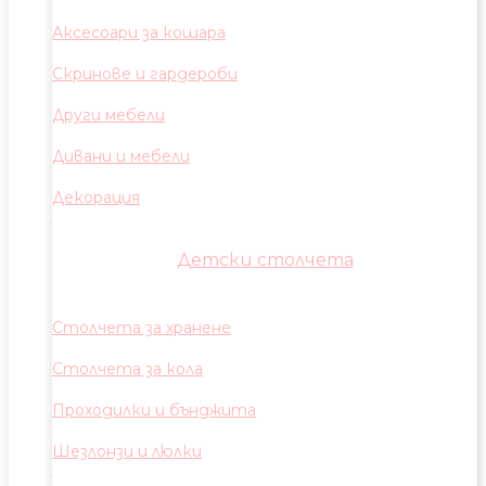
Аксесоари за кошара
Скринове и гардероби
Други мебели
Дивани и мебели
Декорация
Детски столчета
Столчета за хранене
Столчета за кола
Проходилки и бънджита
Шезлонзи и люлки