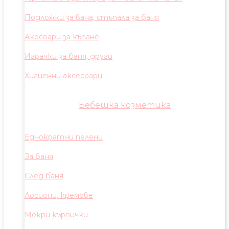
Подложки за вана, стъпала за баня
Акесоари за къпане
Играчки за баня, други
Хигиенни аксесоари
Бебешка козметика
Еднократни пелени
За баня
След баня
Лосиони, кремове
Мокри кърпички