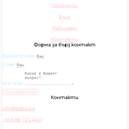
Продукти
Блог
Уебинари
Контакти
Форма за бърз контакт
Вашето име
Email
text area
Попитайте ни!
Контакти
info@bebe.bg
+359 88 723 4427