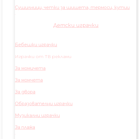
Сушилници, четки за шишета, термоси, кутии
Детски играчки
Бебешки играчки
Играчки от ТВ реклами
За момичета
За момчета
За двора
Образователни играчки
Музикални играчки
За плажа