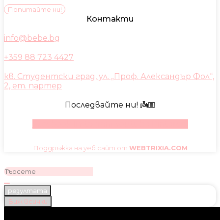
Попитайте ни!
Контакти
info@bebe.bg
+359 88 723 4427
кв. Студентски град, ул. „Проф. Александър Фол“,
2, ет. партер
Последвайте ни! 👼🏼
Facebook
Instagram
Youtube
Pinterest
Поддръжка на уеб сайт от
WEBTRIXIA.COM
резултата
Виж всички