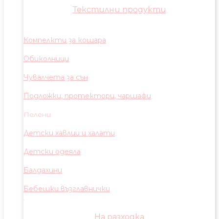
Текстилни продукти
Компелкти за кошара
Обиколници
Чувалчета за сън
Подложки, протектори, чаршафи
Пелени
Детски хавлии и халати
Детски одеяла
Балдахини
Бебешки възглавнички
На разходка