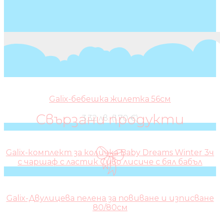
Galix-бебешка жилетка 56см
Свързани продукти
3,32 лв. (1.70 €)
Galix-комплект за количка Baby Dreams Winter 3ч
с чаршаф с ластик Сиво лисиче с бял бабъл
Galix-Двулицева пелена за повиване и изписване
80/80см