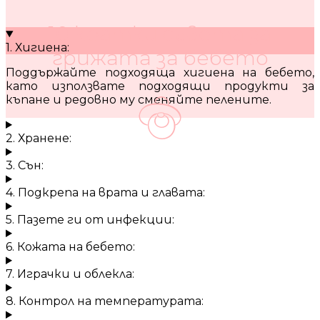
10 кратки съвета за
1. Хигиена:
грижата за бебето
Поддържайте подходяща хигиена на бебето,
като използвате подходящи продукти за
къпане и редовно му сменяйте пелените.
2. Хранене:
3. Сън:
4. Подкрепа на врата и главата:
5. Пазете ги от инфекции:
6. Кожата на бебето:
7. Играчки и облекла:
8. Контрол на температурата: