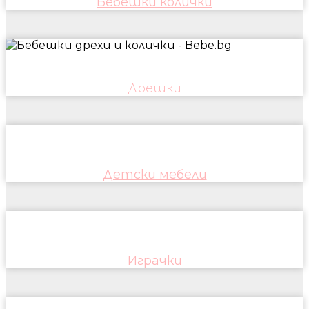
Бебешки колички
Дрешки
Детски мебели
Играчки