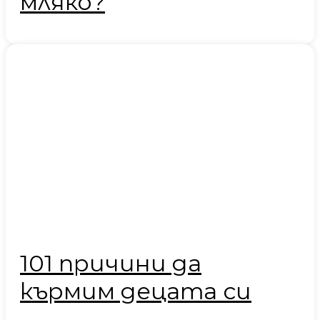
мляко?
101 причини да
кърмим децата си