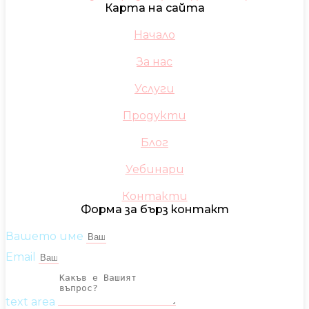
Карта на сайта
Начало
За нас
Услуги
Продукти
Блог
Уебинари
Контакти
Форма за бърз контакт
Вашето име
Email
text area