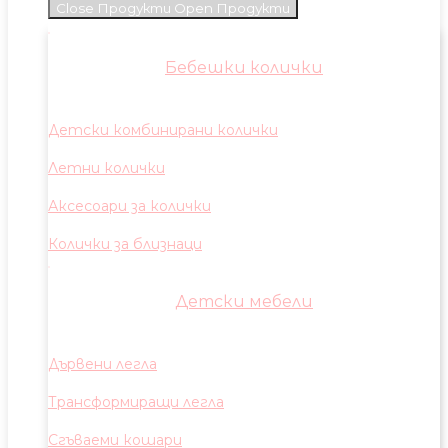
Close Продукти
Open Продукти
Бебешки колички
Детски комбинирани колички
Летни колички
Аксесоари за колички
Колички за близнаци
Детски мебели
Дървени легла
Трансформиращи легла
Сгъваеми кошари