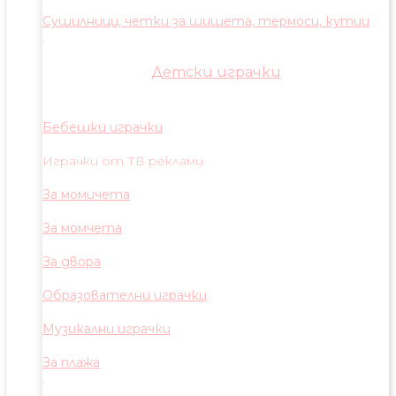
Сушилници, четки за шишета, термоси, кутии
Детски играчки
Бебешки играчки
Играчки от ТВ реклами
За момичета
За момчета
За двора
Образователни играчки
Музикални играчки
За плажа