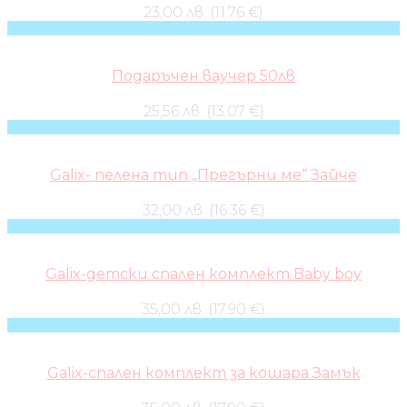
23,00 лв. (11.76 €)
Подаръчен ваучер 50лв
25,56 лв. (13.07 €)
Galix- пелена тип „Прегърни ме“ Зайче
32,00 лв. (16.36 €)
Galix-детски спален комплект Baby boy
35,00 лв. (17.90 €)
Galix-спален комплект за кошара Замък