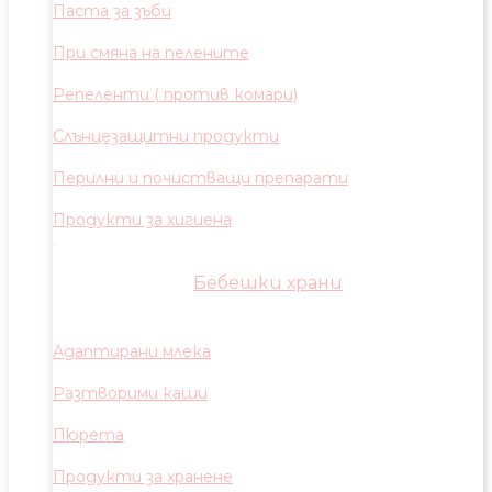
Паста за зъби
При смяна на пелените
Репеленти ( против комари)
Слънцезащитни продукти
Перилни и почистващи препарати
Продукти за хигиена
Бебешки храни
Адаптирани млека
Разтворими каши
Пюрета
Продукти за хранене