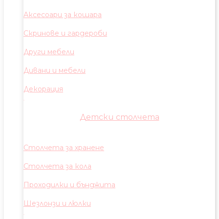
Аксесоари за кошара
Скринове и гардероби
Други мебели
Дивани и мебели
Декорация
Детски столчета
Столчета за хранене
Столчета за кола
Проходилки и бънджита
Шезлонзи и люлки