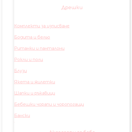
Дрешки
Комплекти за изписване
Бодита и бельо
Ританки и панталони
Рокли и поли
Блузи
Якета и жилетки
Шапки и ръкавици
Бебешки чорапи и чоропогащи
Бански