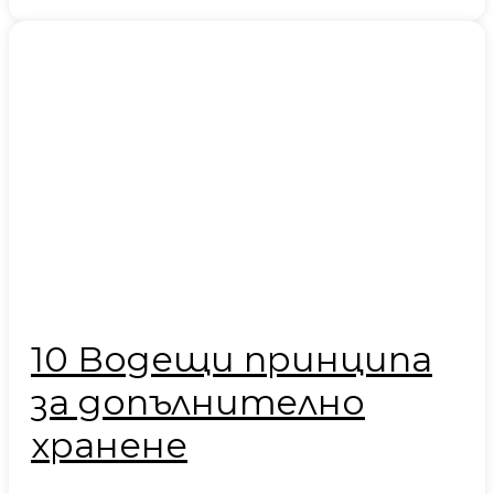
10 Водещи принципа
за допълнително
хранене