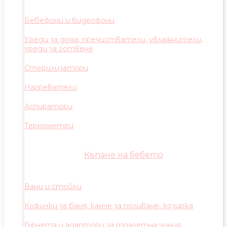
Бебефони и видеофони
Уреди за дома, пречистватели, увлажнители,
уреди за готвене
Стерилизатори
Нагреватели
Аспиратори
Термометри
Къпане на бебето
Вани и стойки
Кофички за баня, канче за поливане, козирка
Гърнета и адаптори за тоалетна чиния