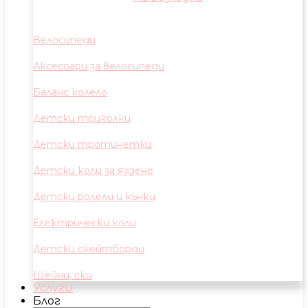
Велосипеди
Аксесоари за велосипеди
Баланс колело
Детски триколки
Детски тротинетки
Детски коли за яздене
Детски ролели и кънки
Електрически коли
Детски скейтборди
Шейни, ски
Услуги
Блог