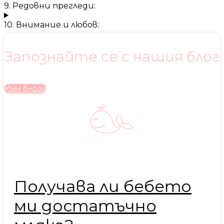
9. Редовни прегледи:
10. Внимание и любов:
Запознайте се с нашия блог
Към блога
Получава ли бебето
ми достатъчно