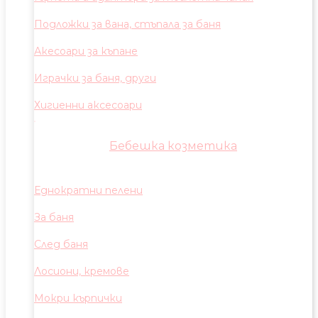
Подложки за вана, стъпала за баня
Акесоари за къпане
Играчки за баня, други
Хигиенни аксесоари
Бебешка козметика
Еднократни пелени
За баня
След баня
Лосиони, кремове
Мокри кърпички