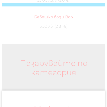
35,00 лв. (17.90 €)
Бебешко боди Boo
5,50 лв. (2.81 €)
Бебешки колички и дрехи
Пазарувайте по
категория