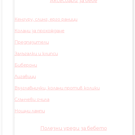
Аксесоари за бебе
Кенгуру, слинг, ерго раници
Колани за прохождане
Предпазители
Залъгалки и клипси
Биберони
Лигавици
Възглавнички, колани против колики
Слънчеви очила
Нощни лампи
Полезни уреди за бебето