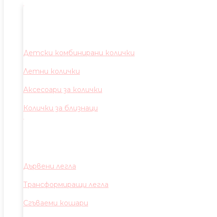
Детски комбинирани колички
Летни колички
Аксесоари за колички
Колички за близнаци
Дървени легла
Трансформиращи легла
Сгъваеми кошари