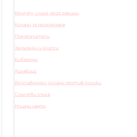
Кенгуру, слинг, ерго раници
Колани за прохождане
Предпазители
Залъгалки и клипси
Биберони
Лигавици
Възглавнички, колани против колики
Слънчеви очила
Нощни лампи