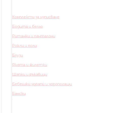
Комплекти за изписване
Бодита и бельо
Ританки и панталони
Рокли и поли
Блузи
Якета и жилетки
Шапки и ръкавици
Бебешки чорапи и чоропогащи
Бански