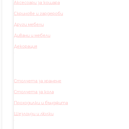
Аксесоари за кошара
Скринове и гардероби
Други мебели
Дивани и мебели
Декорация
Столчета за хранене
Столчета за кола
Проходилки и бънджита
Шезлонзи и люлки