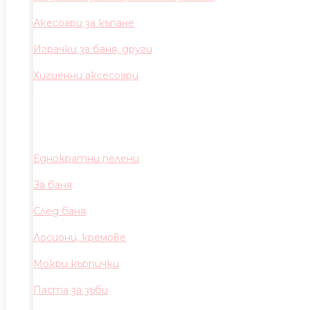
Акесоари за къпане
Играчки за баня, други
Хигиенни аксесоари
Еднократни пелени
За баня
След баня
Лосиони, кремове
Мокри кърпички
Паста за зъби