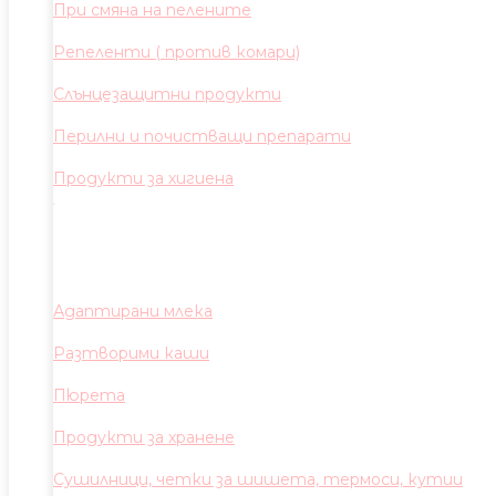
При смяна на пелените
Репеленти ( против комари)
Слънцезащитни продукти
Перилни и почистващи препарати
Продукти за хигиена
Адаптирани млека
Разтворими каши
Пюрета
Продукти за хранене
Сушилници, четки за шишета, термоси, кутии