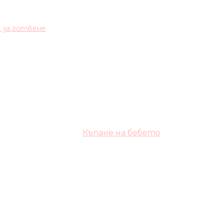
и за готвене
Къпане на бебето