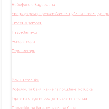
Бебефони и видеофони
Уреди за дома, пречистватели, увлажнители, уред
Стерилизатори
Нагреватели
Аспиратори
Термометри
Вани и стойки
Кофички за баня, канче за поливане, козирка
Гърнета и адаптори за тоалетна чиния
Подложки за вана, стъпала за баня